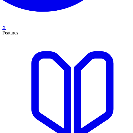
X
Features