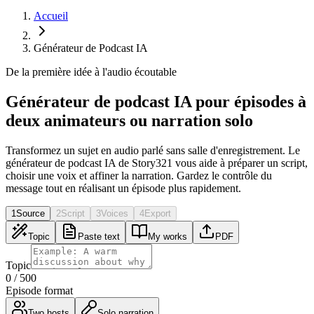
Accueil
Générateur de Podcast IA
De la première idée à l'audio écoutable
Générateur de podcast IA pour épisodes à
deux animateurs ou narration solo
Transformez un sujet en audio parlé sans salle d'enregistrement. Le
générateur de podcast IA de Story321 vous aide à préparer un script,
choisir une voix et affiner la narration. Gardez le contrôle du
message tout en réalisant un épisode plus rapidement.
1
Source
2
Script
3
Voices
4
Export
Topic
Paste text
My works
PDF
Topic
0
/
500
Episode format
Two hosts
Solo narration