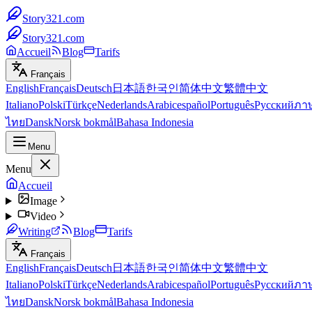
Story321.com
Story321.com
Accueil
Blog
Tarifs
Français
English
Français
Deutsch
日本語
한국인
简体中文
繁體中文
Italiano
Polski
Türkçe
Nederlands
Arabic
español
Português
Русский
ภา
ไทย
Dansk
Norsk bokmål
Bahasa Indonesia
Menu
Menu
Accueil
Image
Video
Writing
Blog
Tarifs
Français
English
Français
Deutsch
日本語
한국인
简体中文
繁體中文
Italiano
Polski
Türkçe
Nederlands
Arabic
español
Português
Русский
ภา
ไทย
Dansk
Norsk bokmål
Bahasa Indonesia