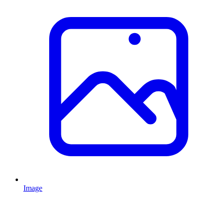
Image