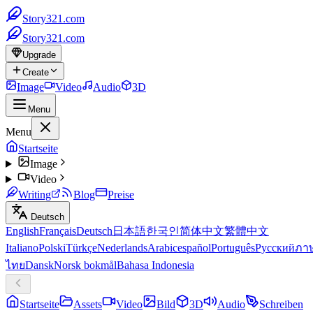
Story321.com
Story321.com
Upgrade
Create
Image
Video
Audio
3D
Menu
Menu
Startseite
Image
Video
Writing
Blog
Preise
Deutsch
English
Français
Deutsch
日本語
한국인
简体中文
繁體中文
Italiano
Polski
Türkçe
Nederlands
Arabic
español
Português
Русский
ภา
ไทย
Dansk
Norsk bokmål
Bahasa Indonesia
Startseite
Assets
Video
Bild
3D
Audio
Schreiben