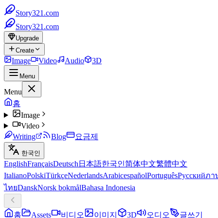
Story321.com
Story321.com
Upgrade
Create
Image
Video
Audio
3D
Menu
Menu
홈
Image
Video
Writing
Blog
요금제
한국인
English
Français
Deutsch
日本語
한국인
简体中文
繁體中文
Italiano
Polski
Türkçe
Nederlands
Arabic
español
Português
Русский
ภา
ไทย
Dansk
Norsk bokmål
Bahasa Indonesia
홈
Assets
비디오
이미지
3D
오디오
글쓰기