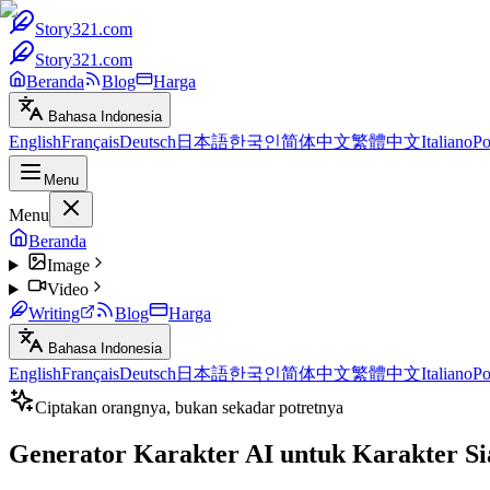
Story321.com
Story321.com
Beranda
Blog
Harga
Bahasa Indonesia
English
Français
Deutsch
日本語
한국인
简体中文
繁體中文
Italiano
Po
Menu
Menu
Beranda
Image
Video
Writing
Blog
Harga
Bahasa Indonesia
English
Français
Deutsch
日本語
한국인
简体中文
繁體中文
Italiano
Po
Ciptakan orangnya, bukan sekadar potretnya
Generator Karakter AI untuk Karakter Si