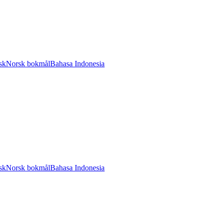
sk
Norsk bokmål
Bahasa Indonesia
sk
Norsk bokmål
Bahasa Indonesia