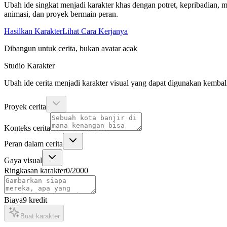
Ubah ide singkat menjadi karakter khas dengan potret, kepribadian, mo
animasi, dan proyek bermain peran.
Hasilkan Karakter
Lihat Cara Kerjanya
Dibangun untuk cerita, bukan avatar acak
Studio Karakter
Ubah ide cerita menjadi karakter visual yang dapat digunakan kembal
Proyek cerita
Konteks cerita
Peran dalam cerita
Gaya visual
Ringkasan karakter
0
/2000
Biaya
9
kredit
Buat karakter