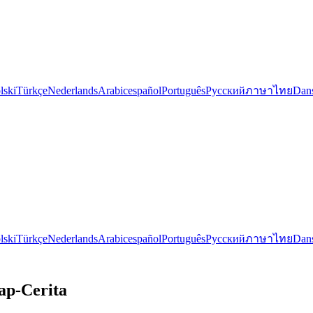
lski
Türkçe
Nederlands
Arabic
español
Português
Русский
ภาษาไทย
Dan
lski
Türkçe
Nederlands
Arabic
español
Português
Русский
ภาษาไทย
Dan
ap-Cerita