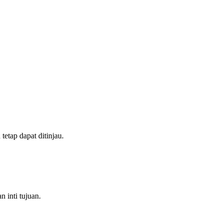
tetap dapat ditinjau.
 inti tujuan.