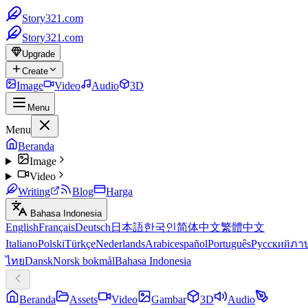
Story321.com
Story321.com
Upgrade
Create
Image
Video
Audio
3D
Menu
Menu
Beranda
Image
Video
Writing
Blog
Harga
Bahasa Indonesia
English
Français
Deutsch
日本語
한국인
简体中文
繁體中文
Italiano
Polski
Türkçe
Nederlands
Arabic
español
Português
Русский
ภา
ไทย
Dansk
Norsk bokmål
Bahasa Indonesia
Beranda
Assets
Video
Gambar
3D
Audio