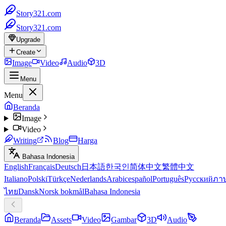
Story321.com
Story321.com
Upgrade
Create
Image
Video
Audio
3D
Menu
Menu
Beranda
Image
Video
Writing
Blog
Harga
Bahasa Indonesia
English
Français
Deutsch
日本語
한국인
简体中文
繁體中文
Italiano
Polski
Türkçe
Nederlands
Arabic
español
Português
Русский
ภา
ไทย
Dansk
Norsk bokmål
Bahasa Indonesia
Beranda
Assets
Video
Gambar
3D
Audio