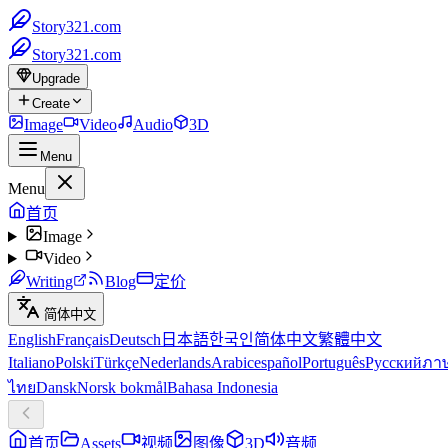
Story321.com
Story321.com
Upgrade
Create
Image
Video
Audio
3D
Menu
Menu
首页
Image
Video
Writing
Blog
定价
简体中文
English
Français
Deutsch
日本語
한국인
简体中文
繁體中文
Italiano
Polski
Türkçe
Nederlands
Arabic
español
Português
Русский
ภา
ไทย
Dansk
Norsk bokmål
Bahasa Indonesia
首页
Assets
视频
图像
3D
音频