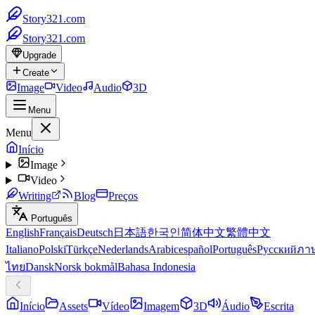
Story321.com
Story321.com
Upgrade
Create
Image
Video
Audio
3D
Menu
Menu
Início
Image
Video
Writing
Blog
Preços
Português
English
Français
Deutsch
日本語
한국인
简体中文
繁體中文
Italiano
Polski
Türkçe
Nederlands
Arabic
español
Português
Русский
ภา
ไทย
Dansk
Norsk bokmål
Bahasa Indonesia
Início
Assets
Vídeo
Imagem
3D
Áudio
Escrita