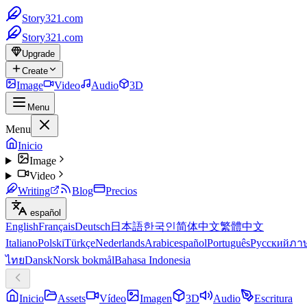
Story321.com
Story321.com
Upgrade
Create
Image
Video
Audio
3D
Menu
Menu
Inicio
Image
Video
Writing
Blog
Precios
español
English
Français
Deutsch
日本語
한국인
简体中文
繁體中文
Italiano
Polski
Türkçe
Nederlands
Arabic
español
Português
Русский
ภา
ไทย
Dansk
Norsk bokmål
Bahasa Indonesia
Inicio
Assets
Vídeo
Imagen
3D
Audio
Escritura