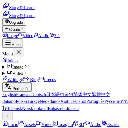
Story321.com
Story321.com
Upgrade
Create
Image
Video
Audio
3D
Menu
Menu
Início
Image
Video
Writing
Blog
Preços
Português
English
Français
Deutsch
日本語
한국인
简体中文
繁體中文
Italiano
Polski
Türkçe
Nederlands
Arabic
español
Português
Русский
ภา
ไทย
Dansk
Norsk bokmål
Bahasa Indonesia
Início
Assets
Vídeo
Imagem
3D
Áudio
Escrita