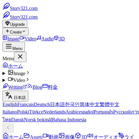
Story321.com
Story321.com
Upgrade
Create
Image
Video
Audio
3D
Menu
Menu
ホーム
Image
Video
Writing
Blog
料金
日本語
English
Français
Deutsch
日本語
한국인
简体中文
繁體中文
Italiano
Polski
Türkçe
Nederlands
Arabic
español
Português
Русский
ภา
ไทย
Dansk
Norsk bokmål
Bahasa Indonesia
ホーム
Assets
動画
画像
3D
オーディオ
ライ