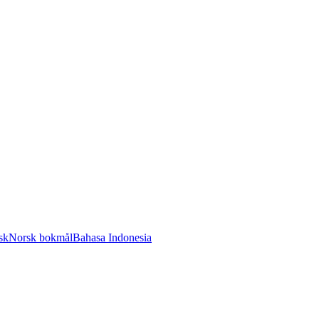
sk
Norsk bokmål
Bahasa Indonesia