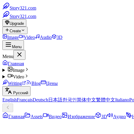
Story321.com
Story321.com
Upgrade
Create
Image
Video
Audio
3D
Menu
Menu
Главная
Image
Video
Writing
Blog
Цены
Русский
English
Français
Deutsch
日本語
한국인
简体中文
繁體中文
Italiano
Po
Главная
Assets
Видео
Изображение
3D
Аудио