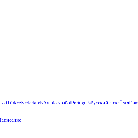
lski
Türkçe
Nederlands
Arabic
español
Português
Русский
ภาษาไทย
Dan
Написание