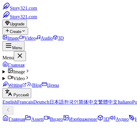
Story321.com
Story321.com
Upgrade
Create
Image
Video
Audio
3D
Menu
Menu
Главная
Image
Video
Writing
Blog
Цены
Русский
English
Français
Deutsch
日本語
한국인
简体中文
繁體中文
Italiano
Po
Главная
Assets
Видео
Изображение
3D
Аудио