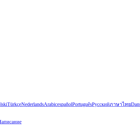
lski
Türkçe
Nederlands
Arabic
español
Português
Русский
ภาษาไทย
Dan
Написание