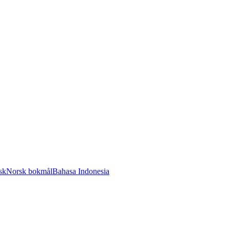
sk
Norsk bokmål
Bahasa Indonesia