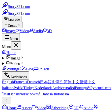
Story321.com
Story321.com
Upgrade
Create
Image
Video
Audio
3D
Menu
Menu
Home
Image
Video
Writing
Blog
Prijzen
Nederlands
English
Français
Deutsch
日本語
한국인
简体中文
繁體中文
Italiano
Polski
Türkçe
Nederlands
Arabic
español
Português
Русский
ภา
ไทย
Dansk
Norsk bokmål
Bahasa Indonesia
Home
Assets
Video
Afbeelding
3D
Audio