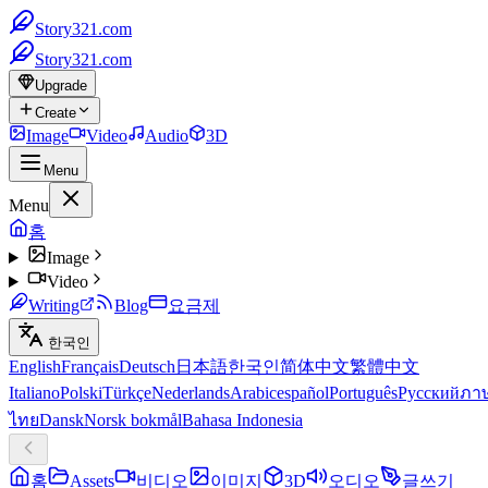
Story321.com
Story321.com
Upgrade
Create
Image
Video
Audio
3D
Menu
Menu
홈
Image
Video
Writing
Blog
요금제
한국인
English
Français
Deutsch
日本語
한국인
简体中文
繁體中文
Italiano
Polski
Türkçe
Nederlands
Arabic
español
Português
Русский
ภา
ไทย
Dansk
Norsk bokmål
Bahasa Indonesia
홈
Assets
비디오
이미지
3D
오디오
글쓰기