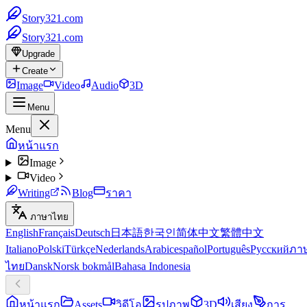
Story321.com
Story321.com
Upgrade
Create
Image
Video
Audio
3D
Menu
Menu
หน้าแรก
Image
Video
Writing
Blog
ราคา
ภาษาไทย
English
Français
Deutsch
日本語
한국인
简体中文
繁體中文
Italiano
Polski
Türkçe
Nederlands
Arabic
español
Português
Русский
ภา
ไทย
Dansk
Norsk bokmål
Bahasa Indonesia
หน้าแรก
Assets
วิดีโอ
รูปภาพ
3D
เสียง
การ