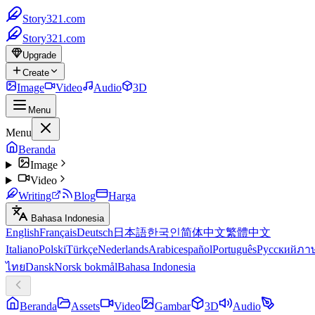
Story321.com
Story321.com
Upgrade
Create
Image
Video
Audio
3D
Menu
Menu
Beranda
Image
Video
Writing
Blog
Harga
Bahasa Indonesia
English
Français
Deutsch
日本語
한국인
简体中文
繁體中文
Italiano
Polski
Türkçe
Nederlands
Arabic
español
Português
Русский
ภา
ไทย
Dansk
Norsk bokmål
Bahasa Indonesia
Beranda
Assets
Video
Gambar
3D
Audio