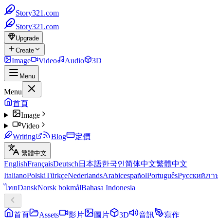
Story321.com
Story321.com
Upgrade
Create
Image
Video
Audio
3D
Menu
Menu
首頁
Image
Video
Writing
Blog
定價
繁體中文
English
Français
Deutsch
日本語
한국인
简体中文
繁體中文
Italiano
Polski
Türkçe
Nederlands
Arabic
español
Português
Русский
ภา
ไทย
Dansk
Norsk bokmål
Bahasa Indonesia
首頁
Assets
影片
圖片
3D
音訊
寫作