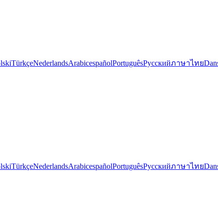
lski
Türkçe
Nederlands
Arabic
español
Português
Русский
ภาษาไทย
Dan
lski
Türkçe
Nederlands
Arabic
español
Português
Русский
ภาษาไทย
Dan