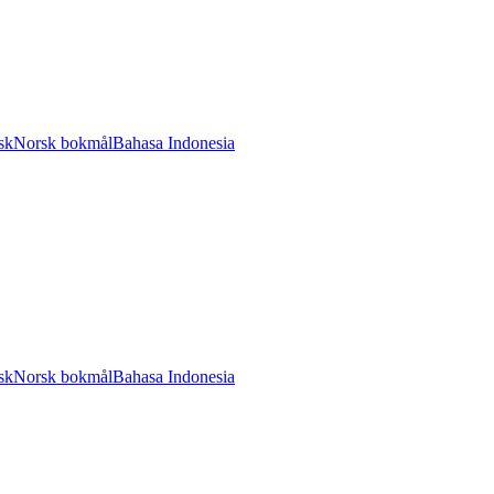
sk
Norsk bokmål
Bahasa Indonesia
sk
Norsk bokmål
Bahasa Indonesia