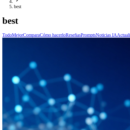
best
best
Todo
Mejor
Compara
Cómo hacerlo
Reseñas
Prompts
Noticias IA
Actual