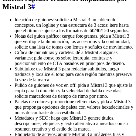
Mistral 3
#
Ideación de guiones: solicite a Mistral 3 un tablero de
conceptos, un logline y una estructura de 3 actos; itere hasta
que el ritmo se ajuste a los formatos de 60/90/120 segundos.
Notas del guion gráfico: cargue fotogramas, pida a Mistral 3
que verifique la iluminación, los accesorios y la continuidad;
solicite una lista de tomas con lentes y señales de movimiento.
Crítica de miniaturas y carteles: dé a Mistral 3 algunas
variantes; pida consejos sobre jerarquía, contraste y
posicionamiento de CTA basados en principios de diseño.
Subtítulos: use Mistral 3 para redactar subtítulos, luego
traduzca y localice el tono para cada región mientras preserva
la voz de la marca.
Pulido de guiones de voz en off: pida a Mistral 3 que ajuste la
copia para la duración y la velocidad de habla deseadas;
solicite marcadores de tiempo de ritmo por ritmo.
Paletas de colores: proporcione referencias y pida a Mistral 3
que proponga opciones de paleta con valores hexadecimales y
notas de contraste de accesibilidad.
Metadatos y SEO: haga que Mistral 3 genere títulos,
descripciones, etiquetas y texto alternativo alineados con su
resumen creativo y el estilo de la marca.
Etiquetado de activos: apunte Mistral 3 a imágenes fijas y