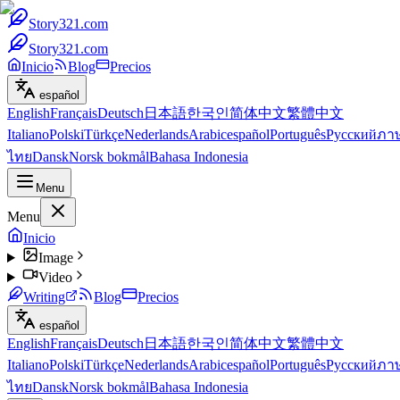
Story321.com
Story321.com
Inicio
Blog
Precios
español
English
Français
Deutsch
日本語
한국인
简体中文
繁體中文
Italiano
Polski
Türkçe
Nederlands
Arabic
español
Português
Русский
ภา
ไทย
Dansk
Norsk bokmål
Bahasa Indonesia
Menu
Menu
Inicio
Image
Video
Writing
Blog
Precios
español
English
Français
Deutsch
日本語
한국인
简体中文
繁體中文
Italiano
Polski
Türkçe
Nederlands
Arabic
español
Português
Русский
ภา
ไทย
Dansk
Norsk bokmål
Bahasa Indonesia