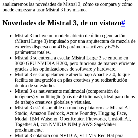
analizaremos las novedades de Mistral 3, cómo se compara y cómo
puede empezar a usar Mistral 3 hoy mismo.
Novedades de Mistral 3, de un vistazo
#
Mistral 3 incluye un modelo abierto de última generación
(Mistral Large 3) impulsado por una arquitectura de mezcla de
expertos dispersa con 41B parámetros activos y 675B
parámetros totales.
Mistral 3 se entrena a escala: Mistral Large 3 se entrenó en
3000 GPU NVIDIA H200, pero funciona de manera eficiente
gracias a las optimizaciones de software y hardware.
Mistral 3 es completamente abierto bajo Apache 2.0, lo que
facilita su integración en pilas creativas y su redistribución
dentro de su estudio.
Mistral 3 es nativamente multimodal (comprensión de
imágenes) y multilingüe (más de 40 idiomas), ideal para flujos
de trabajo creativos globales y visuales.
Mistral 3 está disponible en muchas plataformas: Mistral AI
Studio, Amazon Bedrock, Azure Foundry, Hugging Face,
Modal, IBM Watsonx, OpenRouter, Fireworks, Unsloth AI,
Together AI, con NVIDIA NIM y AWS SageMaker
próximamente.
Mistral 3 colabora con NVIDIA, vLLM y Red Hat para