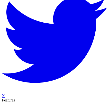
X
Features