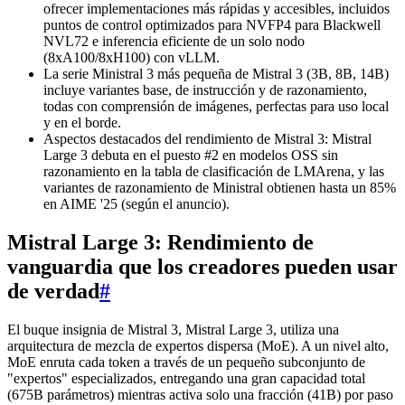
ofrecer implementaciones más rápidas y accesibles, incluidos
puntos de control optimizados para NVFP4 para Blackwell
NVL72 e inferencia eficiente de un solo nodo
(8xA100/8xH100) con vLLM.
La serie Ministral 3 más pequeña de Mistral 3 (3B, 8B, 14B)
incluye variantes base, de instrucción y de razonamiento,
todas con comprensión de imágenes, perfectas para uso local
y en el borde.
Aspectos destacados del rendimiento de Mistral 3: Mistral
Large 3 debuta en el puesto #2 en modelos OSS sin
razonamiento en la tabla de clasificación de LMArena, y las
variantes de razonamiento de Ministral obtienen hasta un 85%
en AIME '25 (según el anuncio).
Mistral Large 3: Rendimiento de
vanguardia que los creadores pueden usar
de verdad
#
El buque insignia de Mistral 3, Mistral Large 3, utiliza una
arquitectura de mezcla de expertos dispersa (MoE). A un nivel alto,
MoE enruta cada token a través de un pequeño subconjunto de
"expertos" especializados, entregando una gran capacidad total
(675B parámetros) mientras activa solo una fracción (41B) por paso