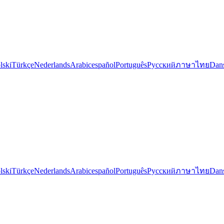
lski
Türkçe
Nederlands
Arabic
español
Português
Русский
ภาษาไทย
Dan
lski
Türkçe
Nederlands
Arabic
español
Português
Русский
ภาษาไทย
Dan