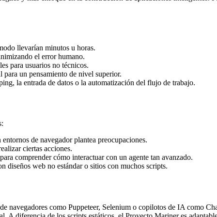
modo llevarían minutos u horas.
minimizando el error humano.
es para usuarios no técnicos.
 para un pensamiento de nivel superior.
ng, la entrada de datos o la automatización del flujo de trabajo.
s:
n entornos de navegador plantea preocupaciones.
alizar ciertas acciones.
 para comprender cómo interactuar con un agente tan avanzado.
on diseños web no estándar o sitios con muchos scripts.
n de navegadores como Puppeteer, Selenium o copilotos de IA como Ch
al. A diferencia de los scripts estáticos, el Proyecto Mariner es adapt