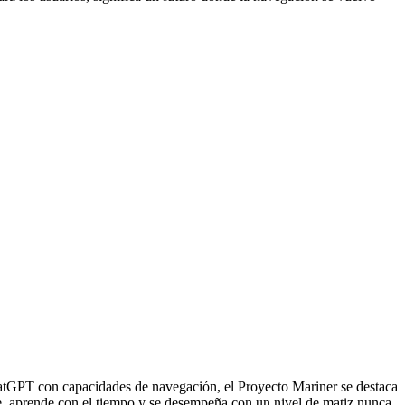
atGPT con capacidades de navegación, el Proyecto Mariner se destaca
able, aprende con el tiempo y se desempeña con un nivel de matiz nunca