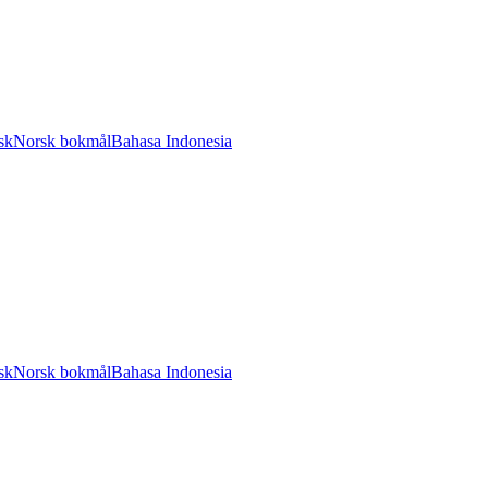
sk
Norsk bokmål
Bahasa Indonesia
sk
Norsk bokmål
Bahasa Indonesia