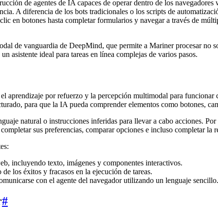
ucción de agentes de IA capaces de operar dentro de los navegadores w
. A diferencia de los bots tradicionales o los scripts de automatizació
lic en botones hasta completar formularios y navegar a través de múlti
odal de vanguardia de DeepMind, que permite a Mariner procesar no so
n asistente ideal para tareas en línea complejas de varios pasos.
l aprendizaje por refuerzo y la percepción multimodal para funcionar c
ructurado, para que la IA pueda comprender elementos como botones, ca
aje natural o instrucciones inferidas para llevar a cabo acciones. Por 
 completar sus preferencias, comparar opciones e incluso completar la
es:
eb, incluyendo texto, imágenes y componentes interactivos.
e los éxitos y fracasos en la ejecución de tareas.
omunicarse con el agente del navegador utilizando un lenguaje sencillo
r
#