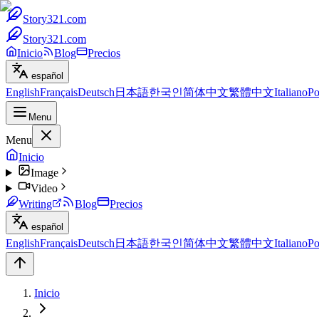
Story321.com
Story321.com
Inicio
Blog
Precios
español
English
Français
Deutsch
日本語
한국인
简体中文
繁體中文
Italiano
Po
Menu
Menu
Inicio
Image
Video
Writing
Blog
Precios
español
English
Français
Deutsch
日本語
한국인
简体中文
繁體中文
Italiano
Po
Inicio