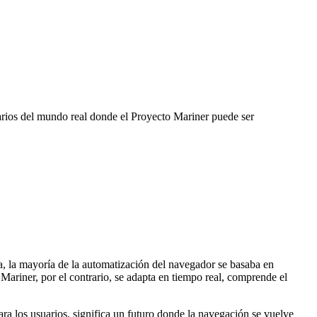
arios del mundo real donde el Proyecto Mariner puede ser
a, la mayoría de la automatización del navegador se basaba en
Mariner, por el contrario, se adapta en tiempo real, comprende el
ara los usuarios, significa un futuro donde la navegación se vuelve