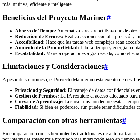
más intuitiva, eficiente e inteligente.
Beneficios del Proyecto Mariner
#
Ahorro de Tiempo:
Automatiza tareas repetitivas que de otro 
Reducción de Errores:
Realiza acciones con alta precisión, 
Accesibilidad:
Hace que las tareas web complejas sean accesibl
Aumento de la Productividad:
Libera tiempo y energía mental
Escalabilidad:
Maneja operaciones a gran escala, como el scrapi
Limitaciones y Consideraciones
#
A pesar de su promesa, el Proyecto Mariner no está exento de desafío
Privacidad y Seguridad:
El manejo de datos confidenciales e
Gestión de Permisos:
La IA requiere el acceso adecuado para re
Curva de Aprendizaje:
Los usuarios pueden necesitar tiempo
Fiabilidad:
Si bien es poderoso, aún puede tener dificultades c
Comparación con otras herramientas
#
En comparación con las herramientas tradicionales de automatizació
por integrar el aprendizaje profundo y la interacción web en tiempo re