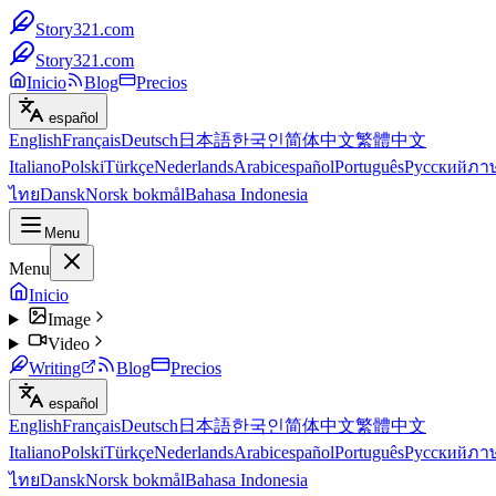
Story321.com
Story321.com
Inicio
Blog
Precios
español
English
Français
Deutsch
日本語
한국인
简体中文
繁體中文
Italiano
Polski
Türkçe
Nederlands
Arabic
español
Português
Русский
ภา
ไทย
Dansk
Norsk bokmål
Bahasa Indonesia
Menu
Menu
Inicio
Image
Video
Writing
Blog
Precios
español
English
Français
Deutsch
日本語
한국인
简体中文
繁體中文
Italiano
Polski
Türkçe
Nederlands
Arabic
español
Português
Русский
ภา
ไทย
Dansk
Norsk bokmål
Bahasa Indonesia