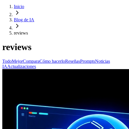
Inicio
Blog de IA
reviews
reviews
Todo
Mejor
Compara
Cómo hacerlo
Reseñas
Prompts
Noticias
IA
Actualizaciones