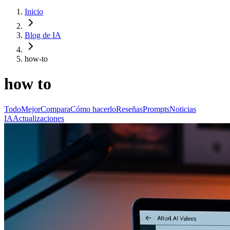
Inicio
Blog de IA
how-to
how to
Todo
Mejor
Compara
Cómo hacerlo
Reseñas
Prompts
Noticias
IA
Actualizaciones