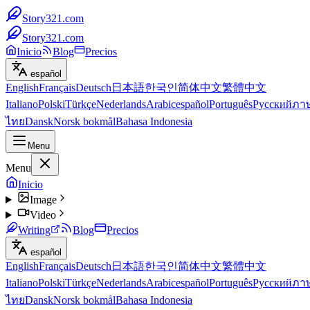
Story321.com
Story321.com
Inicio
Blog
Precios
español
English
Français
Deutsch
日本語
한국인
简体中文
繁體中文
Italiano
Polski
Türkçe
Nederlands
Arabic
español
Português
Русский
ภา
ไทย
Dansk
Norsk bokmål
Bahasa Indonesia
Menu
Menu
Inicio
Image
Video
Writing
Blog
Precios
español
English
Français
Deutsch
日本語
한국인
简体中文
繁體中文
Italiano
Polski
Türkçe
Nederlands
Arabic
español
Português
Русский
ภา
ไทย
Dansk
Norsk bokmål
Bahasa Indonesia