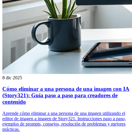
8 dic 2025
Cómo eliminar a una persona de una imagen con IA
(Story321): Guía paso a paso para creadores de
contenido
Aprende cómo eliminar a una persona de una imagen utilizando el
editor de imagen a imagen de Story321. Instrucciones paso a paso,
ejemplos de prompts, consejos, resolución de problemas y mejores
prácticas.