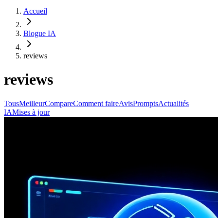
Accueil
Blogue IA
reviews
reviews
Tous
Meilleur
Compare
Comment faire
Avis
Prompts
Actualités
IA
Mises à jour