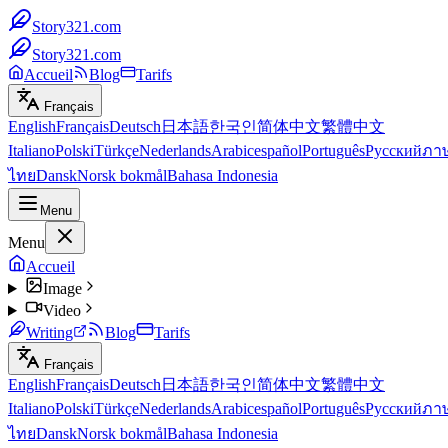
Story321.com
Story321.com
Accueil
Blog
Tarifs
Français
English
Français
Deutsch
日本語
한국인
简体中文
繁體中文
Italiano
Polski
Türkçe
Nederlands
Arabic
español
Português
Русский
ภา
ไทย
Dansk
Norsk bokmål
Bahasa Indonesia
Menu
Menu
Accueil
Image
Video
Writing
Blog
Tarifs
Français
English
Français
Deutsch
日本語
한국인
简体中文
繁體中文
Italiano
Polski
Türkçe
Nederlands
Arabic
español
Português
Русский
ภา
ไทย
Dansk
Norsk bokmål
Bahasa Indonesia