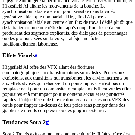
Lipsync Studio gère la performance vocale. Fournissez de l'audio, et
Higgsfield AI aligne les mouvements de la bouche. La
synchronisation labiale a été un point sensible dans la vidéo
générative ; bien que non parfait, Higgsfield AI place la
synchronisation labiale au centre d'un flux de travail dédié plutôt que
de la traiter comme une réflexion après coup. Pour les créateurs
produisant des segments explicatifs, des dialogues de personnages
ou des promos axées sur la voix, il allège une tâche
traditionnellement laborieuse.
Effets Visuels
#
Higgsfield AI offre des VFX allant des fioritures
cinématographiques aux transformations surréalistes. Pensez aux
explosions, aux transitions qui transforment les environnements ou
aux effets stylisés qui rehaussent un plan simple. Ce n'est pas un
remplacement pour un compositeur complet, mais il couvre les effets
populaires et à fort impact pour le contenu social et les publicités
rapides. L'objectif semble être de donner aux artistes non-VFX des
outils pour frapper au-dessus de leur poids sans plonger dans des
graphes de nœuds complexes ou des plug-ins externes.
Tendances Sora 2
#
Sora 2 Trends agit comme une antenne culturelle. Il fait surface des