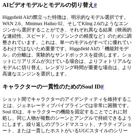
AIビデオモデルとモデルの切り替え
#
Higgsfield AIの際立った特徴は、明示的なモデル選択です。
WAN 2.6、Minimax Hailuo 02、そしてKling 2.6のようなエン
ジンから選択することができ、それぞれ異なる結果（映画的
な連続性、スピード、リップシンクの精度など）のために調
整されています。これは、単一のモデルがすべてに優れてい
るわけではないため重要です。Higgsfield AIの「機能対モデ
ル」の分離は、実験的なサンドボックスを提供します。ショ
ットにリアリズムが欠けている場合は、よりフォトリアルな
モデルに切り替え、レンダリング時間が重要な場合は、より
高速なエンジンを選択します。
キャラクターの一貫性のためのSoul ID
#
ショット間でキャラクターのアイデンティティを維持するこ
とは、ジェネレーティブパイプラインでは非常に困難です。
Soul IDは、キャラクターの機能を固定することでこれに対
処し、同じ人物が複数のシーンとアングルで持続できるよう
にします。繰り返しのブランドマスコット、ナラティブショ
ート、または一貫したホストがいるUGCスタイルのシリー