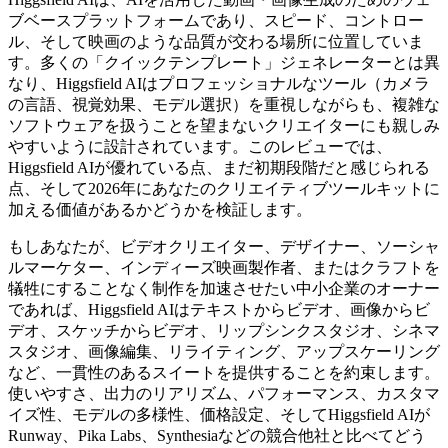
ブベースプラットフォームであり、スピード、コントロー
ル、そして映画のような品質が交わる場所に位置していま
す。多くの「クイックテンプレート」ジェネレーターとは異
なり、Higgsfield AIはプロフェッショナルなツール（カメラ
の言語、視覚効果、モデル選択）を重視しながらも、複雑な
ソフトウェアを扱うことを望まないクリエイターにも親しみ
やすいように設計されています。このレビューでは、
Higgsfield AIが優れている点、まだ初期段階だと感じられる
点、そして2026年にあなたのクリエイティブツールキットに
加える価値があるかどうかを検証します。
もしあなたが、ビデオクリエイター、デザイナー、ソーシャ
ルマーケター、インディーズ映画製作者、またはクラフトを
犠牲にすることなく制作を加速させたい中小企業のオーナー
であれば、Higgsfield AIはテキストからビデオ、画像からビ
デオ、スケッチからビデオ、リップシンクスタジオ、シネマ
スタジオ、画像編集、リライティング、アップスケーリング
など、一貫性のあるスイートを提供することを約束します。
使いやすさ、出力のリアリズム、パフォーマンス、カスタマ
イズ性、モデルの多様性、価格設定、そしてHiggsfield AIが
Runway、Pika Labs、Synthesiaなどの競合他社と比べてどう