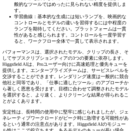
般的なツールではめったに見られない精度を提供しま
す。
学習曲線：基本的な生成には短いランプを、映画的な
コントロールとモデルの違いを習得するには中程度の
ランプを期待してください。プラットフォームは一貫
性があると感じられます。コントロールを一度学習す
ると、ワークフロー全体で一貫して表示されます。
パフォーマンスは、選択されたモデル、クリップの長さ、そ
してサブスクリプションティアの3つの要素に依存します。
Higgsfield AIは、Proユーザー向けに高速処理と優先キューを
提供します。エンタープライズチームは、サービスレベルを
交渉することができます。レンダリング速度は一般的に競合
他社と同等であり、「仕事に適したツール」のアプローチか
ら著しく恩恵を受けます。目標に合わせて調整されたモデル
を選択すると、より速く、よりクリーンな結果が得られるこ
とがよくあります。
安定性は、長時間の使用中に堅牢に感じられましたが、ジェ
ネレーティブワークロードがピーク時に急増する可能性があ
るという通常の注意点があります。Higgsfield AIのモジュー
ル性はここで役立ちます。あるモデルのキューが長い場合、