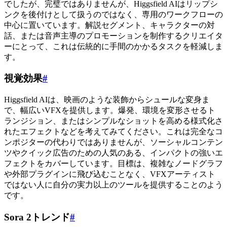
でしたが、完璧ではありませんが、Higgsfield AIはリップシ
ンクを後付けとして扱うのではなく、専用のワークフローの
中心に置いています。解説セグメント、キャラクターの対
話、または音声主導のプロモーションを制作するクリエイタ
ーにとって、これは伝統的に手間のかかるタスクを軽減しま
す。
視覚効果
#
Higgsfield AIは、映画のような装飾からシュールな変身ま
で、幅広いVFXを提供します。爆発、環境を変形させるト
ランジション、またはシンプルなショットを高める様式化さ
れたエフェクトなどを考えてみてください。これは完全なコ
ンポジターの代わりではありませんが、ソーシャルコンテン
ツやクイック広告のための人気のある、インパクトの強いエ
フェクトをカバーしています。目標は、複雑なノードグラフ
や外部プラグインに飛び込むことなく、VFXアーティスト
ではない人に自分の実力以上のツールを提供することのよう
です。
Sora 2トレンド
#