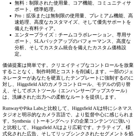
無料：制限された使用量、コア機能、コミュニティサ
ポート、標準処理。
Pro：拡張または無制限の使用量、プレミアム機能、高
速処理、高度なカスタマイズ、そして優先サポートを
備えた有料ティア。
エンタープライズ：チームコラボレーション、専用サ
ポート、SLAバックアップのパフォーマンス、高度な
分析、そしてカスタム統合を備えたカスタム価格設
定。
価値提案は簡単です。クリエイティブなコントロールを放棄
することなく、制作時間とコストを削減します。一部のジェ
ネレーターがあなたを硬直したテンプレートに強制するのに
対し、Higgsfield AIのカメラコントロール、モデルの切り替
え、そしてポストツール（エンハンサー/アップスケール）
は、洗練された出力への柔軟なルートを提供します。
RunwayやPika Labsと比較して、Higgsfield AIは特にシネマス
タジオと明示的なカメラ言語で、より監督中心に感じられま
す。Synthesia（トーキングヘッドの企業コンテンツに強い）
と比較して、Higgsfield AIはより広範です。ナラティブ、様
式化された広告、そしてリップシンクされたセグメントを処