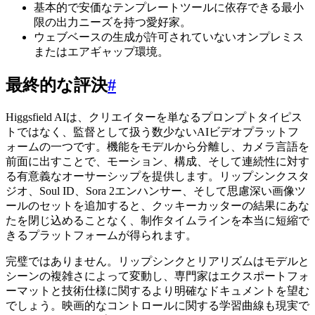
基本的で安価なテンプレートツールに依存できる最小
限の出力ニーズを持つ愛好家。
ウェブベースの生成が許可されていないオンプレミス
またはエアギャップ環境。
最終的な評決
#
Higgsfield AIは、クリエイターを単なるプロンプトタイピス
トではなく、監督として扱う数少ないAIビデオプラットフ
ォームの一つです。機能をモデルから分離し、カメラ言語を
前面に出すことで、モーション、構成、そして連続性に対す
る有意義なオーサーシップを提供します。リップシンクスタ
ジオ、Soul ID、Sora 2エンハンサー、そして思慮深い画像ツ
ールのセットを追加すると、クッキーカッターの結果にあな
たを閉じ込めることなく、制作タイムラインを本当に短縮で
きるプラットフォームが得られます。
完璧ではありません。リップシンクとリアリズムはモデルと
シーンの複雑さによって変動し、専門家はエクスポートフォ
ーマットと技術仕様に関するより明確なドキュメントを望む
でしょう。映画的なコントロールに関する学習曲線も現実で