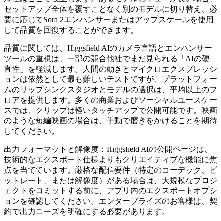
セットアップ全体を覆すことなく別のモデルに切り替え、必
要に応じてSora 2エンハンサーまたはアップスケールを使用
して品質を回復することができます。
品質に関しては、Higgsfield AIのカメラ言語とエンハンサー
ツールの重視は、一部の競合他社でまだ見られる「AIの硬
直性」を軽減します。人間の動きとマイクロエクスプレッシ
ョンは依然として最も難しいテストですが、プラットフォー
ムのリップシンクスタジオとモデルの選択は、平均以上のフ
ロアを提供します。多くの商業およびソーシャルユースケー
スでは、クリップは軽いタッチアップで公開可能です。映画
のような短編映画の場合は、手動で磨きをかけることを期待
してください。
出力フォーマットと解像度：Higgsfield AIの公開ページは、
技術的なエクスポート仕様よりもクリエイティブな機能に焦
点を当てています。厳格な配信要件（特定のコーデック、ビ
ットレート、または解像度）がある場合は、大規模なプロジ
ェクトをコミットする前に、アプリ内のエクスポートオプシ
ョンを確認してください。エンタープライズのお客様は、契
約で出力ニーズを明確にする必要があります。