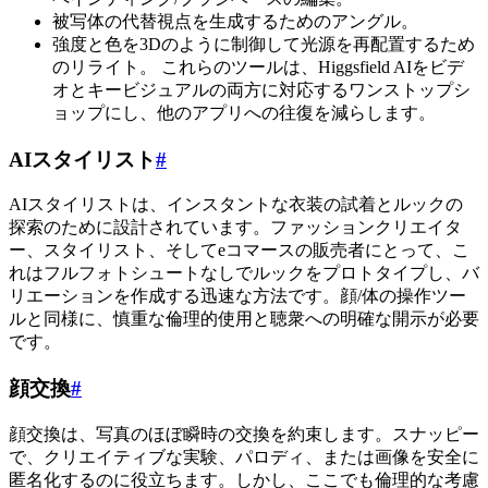
被写体の代替視点を生成するためのアングル。
強度と色を3Dのように制御して光源を再配置するため
のリライト。 これらのツールは、Higgsfield AIをビデ
オとキービジュアルの両方に対応するワンストップシ
ョップにし、他のアプリへの往復を減らします。
AIスタイリスト
#
AIスタイリストは、インスタントな衣装の試着とルックの
探索のために設計されています。ファッションクリエイタ
ー、スタイリスト、そしてeコマースの販売者にとって、こ
れはフルフォトシュートなしでルックをプロトタイプし、バ
リエーションを作成する迅速な方法です。顔/体の操作ツー
ルと同様に、慎重な倫理的使用と聴衆への明確な開示が必要
です。
顔交換
#
顔交換は、写真のほぼ瞬時の交換を約束します。スナッピー
で、クリエイティブな実験、パロディ、または画像を安全に
匿名化するのに役立ちます。しかし、ここでも倫理的な考慮