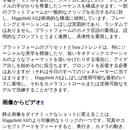
イルの手がかりを尊重したシーケンスを構成させます。一部
のプラットフォームが一般的なクリップを出力するのに対
し、Higgsfield AIは映画的な構成に傾倒しています。フレー
ミングとモーションは、しばしば意図的であり、ランダムで
はありません。プラットフォームのカメラ言語の重視は、説
明的なプロンプトとうまく連携し、具体性を重視します。
プラットフォームのプリセットとSora 2トレンドは、特にソ
ーシャルな美学を模倣したり、短いキネティックコマーシャ
ルのようなフォーマットを追いかけたりする場合に、アイデ
ア出しを始めるのに役立ちます。プロンプトを反復する必要
はありますが（それは今日のすべてのジェネレーターに当て
はまります）、Higgsfield AIはしばしば使用可能な最初のパ
スに着地し、それをカメラコントロールまたは交換可能なモ
デルで洗練することができます。
画像からビデオ
#
静止画像をダイナミックなショットに変えることは、
Higgsfield AIのより印象的なトリックの一つです。写真やコ
ンセプトアートをフィードすると、奥行き、カメラの動き、