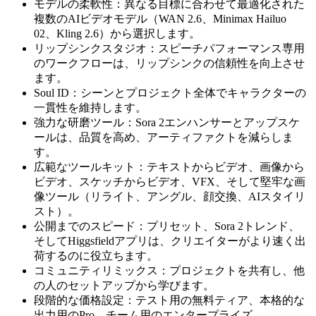
モデルの柔軟性：異なる目標に合わせて最適化された
複数のAIビデオモデル（WAN 2.6、Minimax Hailuo
02、Kling 2.6）から選択します。
リップシンクスタジオ：スピーチパフォーマンス専用
のワークフローは、リップシンクの信頼性を向上させ
ます。
Soul ID：シーンとプロジェクト全体でキャラクターの
一貫性を維持します。
強力な研磨ツール：Sora 2エンハンサーとアップスケ
ールは、品質を高め、アーティファクトを減らしま
す。
広範なツールキット：テキストからビデオ、画像から
ビデオ、スケッチからビデオ、VFX、そして堅牢な画
像ツール（リライト、アングル、顔交換、AIスタイリ
スト）。
公開までのスピード：プリセット、Sora 2トレンド、
そしてHiggsfieldアプリは、クリエイターがより速く出
荷するのに役立ちます。
コミュニティリミックス：プロジェクトを共有し、他
の人のセットアップから学びます。
段階的な価格設定：テスト用の無料ティア、本格的な
出力用のPro、チーム用のエンタープライズ。