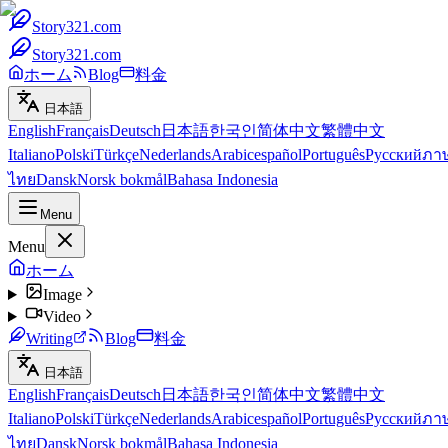
Story321.com
Story321.com
ホーム
Blog
料金
日本語
English
Français
Deutsch
日本語
한국인
简体中文
繁體中文
Italiano
Polski
Türkçe
Nederlands
Arabic
español
Português
Русский
ภา
ไทย
Dansk
Norsk bokmål
Bahasa Indonesia
Menu
Menu
ホーム
Image
Video
Writing
Blog
料金
日本語
English
Français
Deutsch
日本語
한국인
简体中文
繁體中文
Italiano
Polski
Türkçe
Nederlands
Arabic
español
Português
Русский
ภา
ไทย
Dansk
Norsk bokmål
Bahasa Indonesia