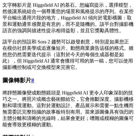
文字轉影片是 Higgsfield AI 的基石。您編寫提示，選擇模型，
然後讓系統組合一個尊重您的場景和風格提示的序列。在某些
平台輸出通用片段的地方，Higgsfield AI 傾向於電影構圖：取
景和運動通常感覺是有意的，而不是隨機的。該平台對攝影機
語言的強調與描述性提示相得益彰，並且它獎勵具體性。
該平台的預設和 Sora 2 趨勢可以啟發創意，特別是如果您正
在模仿社群美學或追逐像短片、動態商業廣告這樣的格式。雖
然您仍然需要迭代提示（這對於今天的每個生成器都是如
此），但 Higgsfield AI 通常會獲得可用的第一稿，您可以使用
攝影機控制或可交換模型來完善它。
圖像轉影片
#
將靜態圖像變成動態鏡頭是 Higgsfield AI 更令人印象深刻的技
巧之一。將照片或概念藝術餵給它，它會推斷深度、攝影機移
動和環境運動。這對於運動設計、產品展示和需要一點生機而
無需委託完整拍攝的故事板特別有用。當來源圖像具有強烈的
主體分離和清晰的光線時，結果會更好；嘈雜或模糊的圖像可
能會導致更模糊的運動。