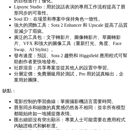
的目標進行了優化。
Lipsync Studio：用於說話表演的專用工作流程提高了唇
形同步的可靠性。
Soul ID：在場景和專案中保持角色一致性。
強大的潤飾工具：Sora 2 Enhancer 和 Upscale 提高了品質
並減少了瑕疵。
廣泛的工具包：文字轉影片、圖像轉影片、草圖轉影
片、VFX 和強大的圖像工具（重新打光、角度、Face
Swap、AI Stylist）。
發布速度：預設、Sora 2 趨勢和 Higgsfield 應用程式可幫
助創作者更快地發布。
社群混音：共享專案並從其他人的設置中學習。
分層定價：免費層級用於測試，Pro 用於認真輸出，企
業用於團隊。
缺點：
電影控制的學習曲線：掌握攝影機語言需要時間。
唇形同步和細微的真實感仍然各不相同：並非所有模型
都能始終如一地捕捉微表情。
匯出細節沒有突出顯示：專業人士可能需要在應用程式
內驗證格式和解析度。