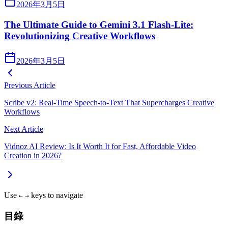
2026年3月5日
The Ultimate Guide to Gemini 3.1 Flash-Lite:
Revolutionizing Creative Workflows
2026年3月5日
Previous Article
Scribe v2: Real-Time Speech-to-Text That Supercharges Creative
Workflows
Next Article
Vidnoz AI Review: Is It Worth It for Fast, Affordable Video
Creation in 2026?
Use
keys to navigate
←
→
目錄