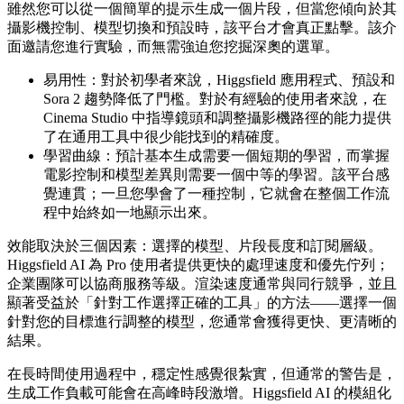
雖然您可以從一個簡單的提示生成一個片段，但當您傾向於其
攝影機控制、模型切換和預設時，該平台才會真正點擊。該介
面邀請您進行實驗，而無需強迫您挖掘深奧的選單。
易用性：對於初學者來說，Higgsfield 應用程式、預設和
Sora 2 趨勢降低了門檻。對於有經驗的使用者來說，在
Cinema Studio 中指導鏡頭和調整攝影機路徑的能力提供
了在通用工具中很少能找到的精確度。
學習曲線：預計基本生成需要一個短期的學習，而掌握
電影控制和模型差異則需要一個中等的學習。該平台感
覺連貫；一旦您學會了一種控制，它就會在整個工作流
程中始終如一地顯示出來。
效能取決於三個因素：選擇的模型、片段長度和訂閱層級。
Higgsfield AI 為 Pro 使用者提供更快的處理速度和優先佇列；
企業團隊可以協商服務等級。渲染速度通常與同行競爭，並且
顯著受益於「針對工作選擇正確的工具」的方法——選擇一個
針對您的目標進行調整的模型，您通常會獲得更快、更清晰的
結果。
在長時間使用過程中，穩定性感覺很紮實，但通常的警告是，
生成工作負載可能會在高峰時段激增。Higgsfield AI 的模組化