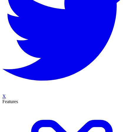
X
Features