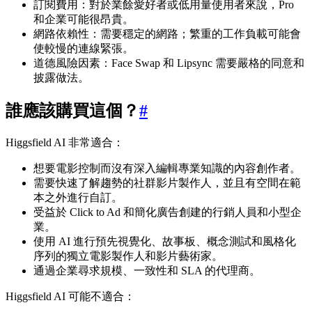
訂閱費用：對於業餘愛好者或低用量使用者來說，Pro
和企業可能很昂貴。
網路依賴性：需要穩定的網路；繁重的工作負載可能會
使較慢的連線緊張。
道德風險因素：Face Swap 和 Lipsync 需要嚴格的同意和
披露做法。
誰應該購買這個？
#
Higgsfield AI 非常適合：
想要電影控制而沒有深入編輯專業知識的內容創作者。
需要快速了解趨勢的社群影片製作人，並且有空間在範
本之外進行自訂。
受益於 Click to Ad 和簡化廣告創建的行銷人員和小型企
業。
使用 AI 進行預先視覺化、故事板、概念測試和風格化
序列的獨立電影製作人和影片藝術家。
通過企業尋求規模、一致性和 SLA 的代理商。
Higgsfield AI 可能不適合：