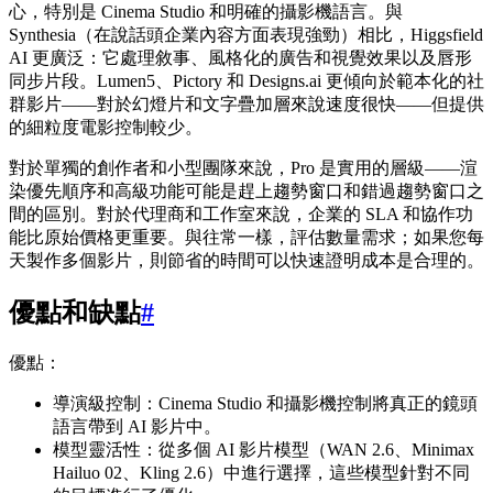
心，特別是 Cinema Studio 和明確的攝影機語言。與
Synthesia（在說話頭企業內容方面表現強勁）相比，Higgsfield
AI 更廣泛：它處理敘事、風格化的廣告和視覺效果以及唇形
同步片段。Lumen5、Pictory 和 Designs.ai 更傾向於範本化的社
群影片——對於幻燈片和文字疊加層來說速度很快——但提供
的細粒度電影控制較少。
對於單獨的創作者和小型團隊來說，Pro 是實用的層級——渲
染優先順序和高級功能可能是趕上趨勢窗口和錯過趨勢窗口之
間的區別。對於代理商和工作室來說，企業的 SLA 和協作功
能比原始價格更重要。與往常一樣，評估數量需求；如果您每
天製作多個影片，則節省的時間可以快速證明成本是合理的。
優點和缺點
#
優點：
導演級控制：Cinema Studio 和攝影機控制將真正的鏡頭
語言帶到 AI 影片中。
模型靈活性：從多個 AI 影片模型（WAN 2.6、Minimax
Hailuo 02、Kling 2.6）中進行選擇，這些模型針對不同