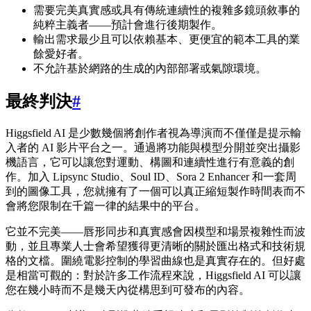
需要完美真實感或具有傳統連續性的複雜多鏡頭敘事的
純粹主義者——預計會進行後期製作。
輸出需求最少且可以依賴基本、更便宜的範本工具的業
餘愛好者。
不允許基於網路的生成的內部部署或氣隙環境。
最終判決
#
Higgsfield AI 是少數幾個將創作者視為導演而不僅僅是提示輸
入者的 AI 影片平台之一。通過將功能與模型分開並突出攝影
機語言，它可以讓您對運動、構圖和連續性進行有意義的創
作。加入 Lipsync Studio、Soul ID、Sora 2 Enhancer 和一套周
到的圖像工具，您就擁有了一個可以真正縮短製作時間表而不
會將您限制在千篇一律的結果中的平台。
它並不完美——唇形同步和真實感會因模型和場景複雜性而波
動，並且專業人士會希望獲得更清晰的關於匯出格式和技術規
格的文檔。圍繞電影控制的學習曲線也是真實存在的。但好處
是相當可觀的：對於許多工作流程來說，Higgsfield AI 可以讓
您在幾小時而不是幾天內從構思到可發布的內容。