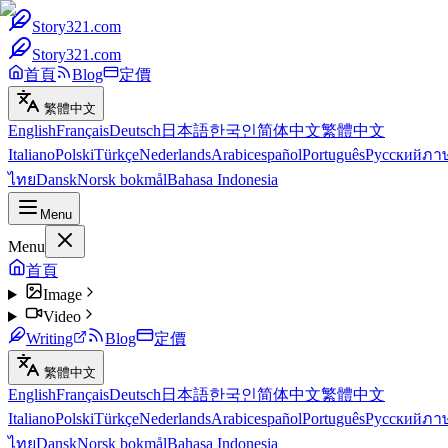
Story321.com
Story321.com
首頁
Blog
定價
繁體中文
English
Français
Deutsch
日本語
한국인
简体中文
繁體中文
Italiano
Polski
Türkçe
Nederlands
Arabic
español
Português
Русский
ภา
ไทย
Dansk
Norsk bokmål
Bahasa Indonesia
Menu
Menu
首頁
Image
Video
Writing
Blog
定價
繁體中文
English
Français
Deutsch
日本語
한국인
简体中文
繁體中文
Italiano
Polski
Türkçe
Nederlands
Arabic
español
Português
Русский
ภา
ไทย
Dansk
Norsk bokmål
Bahasa Indonesia