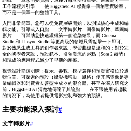
組織，一旦您開始實驗，這種分離就變得重要。這種劃分——
工作流程與引擎——使 Higgsfield AI 感覺像一個創意實驗室，
而不是一個單一的整體工具。
入門非常簡單。您可以從免費層級開始，以測試核心生成和編
輯功能。引導式入口點——文字轉影片、圖像轉影片、草圖轉
影片——可幫助您快速獲得第一個渲染結果，而 Cinema
Studio 和 Lipsync Studio 等更高級的領域只需點擊一下即可。
對於熟悉生成工具的創作者來說，學習曲線是溫和的；對於完
全的初學者來說，預設範本、引領潮流的起點（Sora 2 趨勢）
和現成的應用程式減少了早期的摩擦。
視覺設計簡潔明瞭：提示、參數、模型選擇和預覽窗格位於邏
輯位置。可探索的預設（攝影機移動、風格）使其感覺像是專
業編輯器和消費者友善型生成器的混合體。甚至在深入研究之
前，Higgsfield AI 清楚地傳達了其論點——在不讓使用者超載
的情況下，為使用者提供電影控制和強大的預設。
主要功能深入探討
#
文字轉影片
#