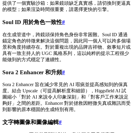
提供了一個實驗沙箱：如果鏡頭缺乏真實感，請切換到更逼真
的模型；如果渲染時間很重要，請選擇更快的引擎。
Soul ID 用於角色一致性
#
在生成管道中，跨鏡頭保持角色身份非常困難。Soul ID 通過
錨定角色的特徵來解決這個問題，因此同一個人可以跨多個場
景和角度持續存在。對於重複出現的品牌吉祥物、敘事短片或
具有一致主持人的 UGC 風格系列，這以純粹的提示工程很少
能做到的方式穩定了連續性。
Sora 2 Enhancer 和升頻
#
Sora 2 Enhancer 旨在減少常見的 AI 瑕疵並提高感知到的保真
度。結合 Upscale（可提高解析度和細節），Higgsfield AI 試
圖縮小「對於 AI 來說令人印象深刻」和「對客戶工作來說足
夠好」之間的差距。Enhancer 對於拯救因輕微失真或雜訊而受
到影響的原本穩固的生成特別有用。
文字轉圖像和圖像編輯
#