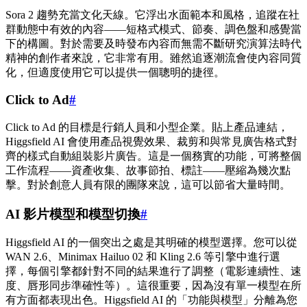
Sora 2 趨勢充當文化天線。它浮出水面範本和風格，追蹤在社
群動態中有效的內容——短格式模式、節奏、調色盤和感覺當
下的構圖。對於需要及時發布內容而無需不斷研究演算法時代
精神的創作者來說，它非常有用。雖然追逐潮流會使內容同質
化，但適度使用它可以提供一個聰明的捷徑。
Click to Ad
#
Click to Ad 的目標是行銷人員和小型企業。貼上產品連結，
Higgsfield AI 會使用產品視覺效果、裁剪和與常見廣告格式對
齊的樣式自動組裝影片廣告。這是一個務實的功能，可將整個
工作流程——資產收集、故事節拍、標註——壓縮為幾次點
擊。對於創意人員有限的團隊來說，這可以節省大量時間。
AI 影片模型和模型切換
#
Higgsfield AI 的一個突出之處是其明確的模型選擇。您可以從
WAN 2.6、Minimax Hailuo 02 和 Kling 2.6 等引擎中進行選
擇，每個引擎都針對不同的結果進行了調整（電影連續性、速
度、唇形同步準確性等）。這很重要，因為沒有單一模型在所
有方面都表現出色。Higgsfield AI 的「功能與模型」分離為您