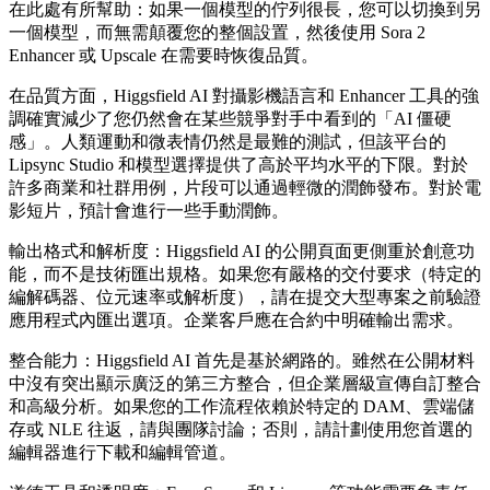
在此處有所幫助：如果一個模型的佇列很長，您可以切換到另
一個模型，而無需顛覆您的整個設置，然後使用 Sora 2
Enhancer 或 Upscale 在需要時恢復品質。
在品質方面，Higgsfield AI 對攝影機語言和 Enhancer 工具的強
調確實減少了您仍然會在某些競爭對手中看到的「AI 僵硬
感」。人類運動和微表情仍然是最難的測試，但該平台的
Lipsync Studio 和模型選擇提供了高於平均水平的下限。對於
許多商業和社群用例，片段可以通過輕微的潤飾發布。對於電
影短片，預計會進行一些手動潤飾。
輸出格式和解析度：Higgsfield AI 的公開頁面更側重於創意功
能，而不是技術匯出規格。如果您有嚴格的交付要求（特定的
編解碼器、位元速率或解析度），請在提交大型專案之前驗證
應用程式內匯出選項。企業客戶應在合約中明確輸出需求。
整合能力：Higgsfield AI 首先是基於網路的。雖然在公開材料
中沒有突出顯示廣泛的第三方整合，但企業層級宣傳自訂整合
和高級分析。如果您的工作流程依賴於特定的 DAM、雲端儲
存或 NLE 往返，請與團隊討論；否則，請計劃使用您首選的
編輯器進行下載和編輯管道。