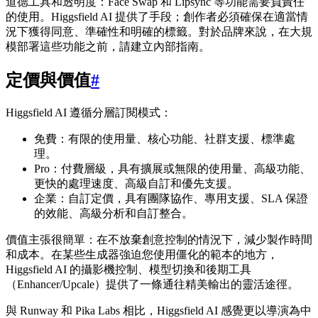
道德工具和透明度：Face Swap 和 Lipsync 等功能需要負責任
的使用。Higgsfield AI 提供了手段；創作者必須確保在適當情
況下獲得同意、準確性和明確的標籤。對於品牌來說，在大規
模部署這些功能之前，請建立內部指南。
定價與價值
#
Higgsfield AI 遵循分層訂閱模式：
免費：有限的使用量、核心功能、社群支援、標準處
理。
Pro：付費層級，具有擴展或無限的使用量、高級功能、
更快的處理速度、高級自訂和優先支援。
企業：自訂定價，具有團隊協作、專用支援、SLA 保證
的效能、高級分析和自訂整合。
價值主張很簡單：在不放棄創意控制的情況下，減少製作時間
和成本。在某些生成器強迫您使用僵化的範本的地方，
Higgsfield AI 的攝影機控制、模型切換和後期工具
（Enhancer/Upcale）提供了一條通往精美輸出的靈活途徑。
與 Runway 和 Pika Labs 相比，Higgsfield AI 感覺更以導演為中