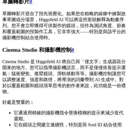
草圖轉影片
#
草圖轉影片迎合了預先視覺化。如果您在粗略的線條中繪製故
事草圖或分場景，Higgsfield AI 可以將這些形狀解釋為動畫序
列。您不會立即獲得可供製作的鏡頭，但作為測試角度、節奏
和覆蓋範圍的預製作工具，它非常強大——特別是與該平台的
攝影機控制結合使用時。
Cinema Studio 和攝影機控制
#
Cinema Studio 是 Higgsfield AI 將自己與「僅文字」生成器區分
開來的地方。您可以指導攝影機語言，而不是僅僅依靠提示運
氣：猛衝變焦、搖臂鏡頭、滑軌移動等等。攝影機控制讓您可
以調整速度、強度和路徑，將導演的詞彙帶到 AI 生成中。對
於以覆蓋範圍和鏡頭清單思考的創作者來說，此功能是一份禮
物。
好處是雙重的：
它通過用精確的攝影機指令替換模糊的提示來減少迭代
週期。
它在鏡頭之間建立連續性，特別是與 Soul ID 結合使用