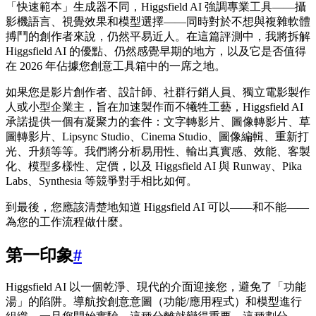
「快速範本」生成器不同，Higgsfield AI 強調專業工具——攝
影機語言、視覺效果和模型選擇——同時對於不想與複雜軟體
搏鬥的創作者來說，仍然平易近人。在這篇評測中，我將拆解
Higgsfield AI 的優點、仍然感覺早期的地方，以及它是否值得
在 2026 年佔據您創意工具箱中的一席之地。
如果您是影片創作者、設計師、社群行銷人員、獨立電影製作
人或小型企業主，旨在加速製作而不犧牲工藝，Higgsfield AI
承諾提供一個有凝聚力的套件：文字轉影片、圖像轉影片、草
圖轉影片、Lipsync Studio、Cinema Studio、圖像編輯、重新打
光、升頻等等。我們將分析易用性、輸出真實感、效能、客製
化、模型多樣性、定價，以及 Higgsfield AI 與 Runway、Pika
Labs、Synthesia 等競爭對手相比如何。
到最後，您應該清楚地知道 Higgsfield AI 可以——和不能——
為您的工作流程做什麼。
第一印象
#
Higgsfield AI 以一個乾淨、現代的介面迎接您，避免了「功能
湯」的陷阱。導航按創意意圖（功能/應用程式）和模型進行