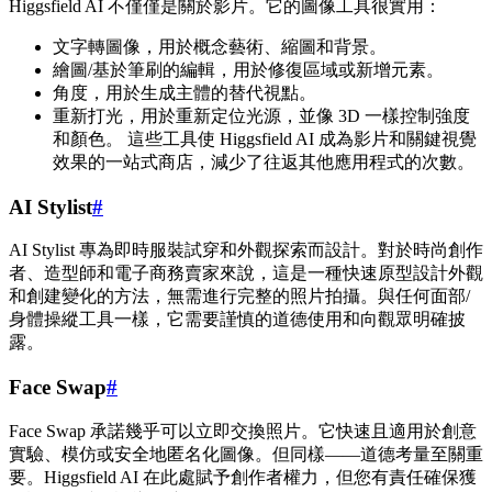
Higgsfield AI 不僅僅是關於影片。它的圖像工具很實用：
文字轉圖像，用於概念藝術、縮圖和背景。
繪圖/基於筆刷的編輯，用於修復區域或新增元素。
角度，用於生成主體的替代視點。
重新打光，用於重新定位光源，並像 3D 一樣控制強度
和顏色。 這些工具使 Higgsfield AI 成為影片和關鍵視覺
效果的一站式商店，減少了往返其他應用程式的次數。
AI Stylist
#
AI Stylist 專為即時服裝試穿和外觀探索而設計。對於時尚創作
者、造型師和電子商務賣家來說，這是一種快速原型設計外觀
和創建變化的方法，無需進行完整的照片拍攝。與任何面部/
身體操縱工具一樣，它需要謹慎的道德使用和向觀眾明確披
露。
Face Swap
#
Face Swap 承諾幾乎可以立即交換照片。它快速且適用於創意
實驗、模仿或安全地匿名化圖像。但同樣——道德考量至關重
要。Higgsfield AI 在此處賦予創作者權力，但您有責任確保獲