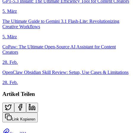
GPT-5.3 Instant: The Ultimate Efficiency Tool for Content Creators
5. März
The Ultimate Guide to Gemini 3.1 Flash-Lite: Revolutionizing
Creative Workflows
5. März
CoPaw: The Ultimate Open-Source AI Assistant for Content
Creators
28. Feb.
OpenClaw Obsidian Skill Review: Setup, Use Cases & Limitations
28. Feb.
Artikel Teilen
Link Kopieren