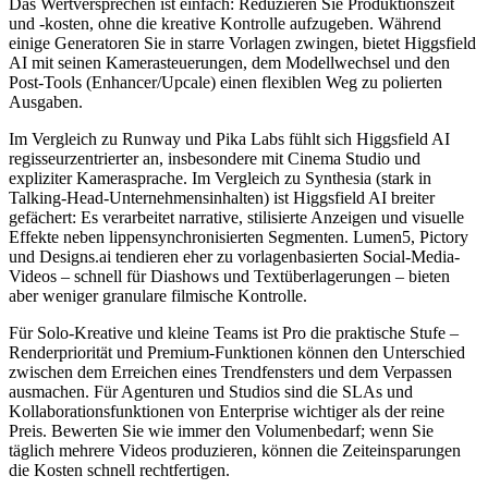
Das Wertversprechen ist einfach: Reduzieren Sie Produktionszeit
und -kosten, ohne die kreative Kontrolle aufzugeben. Während
einige Generatoren Sie in starre Vorlagen zwingen, bietet Higgsfield
AI mit seinen Kamerasteuerungen, dem Modellwechsel und den
Post-Tools (Enhancer/Upcale) einen flexiblen Weg zu polierten
Ausgaben.
Im Vergleich zu Runway und Pika Labs fühlt sich Higgsfield AI
regisseurzentrierter an, insbesondere mit Cinema Studio und
expliziter Kamerasprache. Im Vergleich zu Synthesia (stark in
Talking-Head-Unternehmensinhalten) ist Higgsfield AI breiter
gefächert: Es verarbeitet narrative, stilisierte Anzeigen und visuelle
Effekte neben lippensynchronisierten Segmenten. Lumen5, Pictory
und Designs.ai tendieren eher zu vorlagenbasierten Social-Media-
Videos – schnell für Diashows und Textüberlagerungen – bieten
aber weniger granulare filmische Kontrolle.
Für Solo-Kreative und kleine Teams ist Pro die praktische Stufe –
Renderpriorität und Premium-Funktionen können den Unterschied
zwischen dem Erreichen eines Trendfensters und dem Verpassen
ausmachen. Für Agenturen und Studios sind die SLAs und
Kollaborationsfunktionen von Enterprise wichtiger als der reine
Preis. Bewerten Sie wie immer den Volumenbedarf; wenn Sie
täglich mehrere Videos produzieren, können die Zeiteinsparungen
die Kosten schnell rechtfertigen.