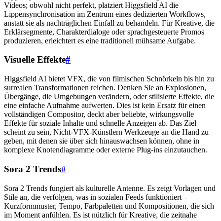
Videos; obwohl nicht perfekt, platziert Higgsfield AI die
Lippensynchronisation im Zentrum eines dedizierten Workflows,
anstatt sie als nachträglichen Einfall zu behandeln. Für Kreative, die
Erklärsegmente, Charakterdialoge oder sprachgesteuerte Promos
produzieren, erleichtert es eine traditionell mühsame Aufgabe.
Visuelle Effekte
#
Higgsfield AI bietet VFX, die von filmischen Schnörkeln bis hin zu
surrealen Transformationen reichen. Denken Sie an Explosionen,
Übergänge, die Umgebungen verändern, oder stilisierte Effekte, die
eine einfache Aufnahme aufwerten. Dies ist kein Ersatz für einen
vollständigen Compositor, deckt aber beliebte, wirkungsvolle
Effekte für soziale Inhalte und schnelle Anzeigen ab. Das Ziel
scheint zu sein, Nicht-VFX-Künstlern Werkzeuge an die Hand zu
geben, mit denen sie über sich hinauswachsen können, ohne in
komplexe Knotendiagramme oder externe Plug-ins einzutauchen.
Sora 2 Trends
#
Sora 2 Trends fungiert als kulturelle Antenne. Es zeigt Vorlagen und
Stile an, die verfolgen, was in sozialen Feeds funktioniert –
Kurzformmuster, Tempo, Farbpaletten und Kompositionen, die sich
im Moment anfühlen. Es ist nützlich für Kreative, die zeitnahe