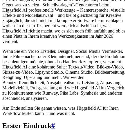
Gegensatz zu vielen „Schnellvorlagen“-Generatoren betont
Higgsfield AI professionelle Werkzeuge – Kamerasprache, visuelle
Effekte und Modellauswahl – und bleibt gleichzeitig für Kreative
zugänglich, die sich nicht mit komplexer Software herumschlagen
wollen. In diesem Testbericht werde ich aufschlüsseln, was
Higgsfield AI richtig macht, wo es sich noch früh anfühlt und ob es
einen Platz in Ihrem kreativen Werkzeugkasten im Jahr 2026
verdient.
Wenn Sie ein Video-Ersteller, Designer, Social-Media-Vermarkter,
Indie-Filmemacher oder Kleinunternehmer sind, der die Produktion
beschleunigen möchte, ohne das Handwerk zu opfern, verspricht
Higgsfield AI eine kohärente Suite: Text-zu-Video, Bild-zu-Video,
Skizze-zu-Video, Lipsync Studio, Cinema Studio, Bildbearbeitung,
Relighting, Upscaling und mehr. Wir werden
Benutzerfreundlichkeit, Ausgaberealismus, Leistung, Anpassung,
Modellvielfalt, Preisgestaltung und wie Higgsfield AI im Vergleich
zu Konkurrenten wie Runway, Pika Labs, Synthesia und anderen
abschneidet, analysieren.
Am Ende sollten Sie genau wissen, was Higgsfield AI für Ihren
Workflow leisten kann – und was nicht.
Erster Eindruck
#