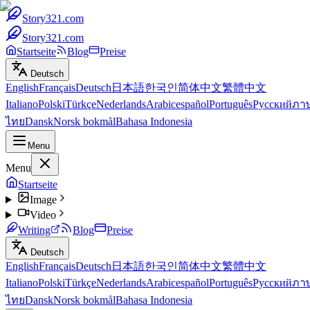
Story321.com
Story321.com
Startseite
Blog
Preise
Deutsch
English
Français
Deutsch
日本語
한국인
简体中文
繁體中文
Italiano
Polski
Türkçe
Nederlands
Arabic
español
Português
Русский
ภา
ไทย
Dansk
Norsk bokmål
Bahasa Indonesia
Menu
Menu
Startseite
Image
Video
Writing
Blog
Preise
Deutsch
English
Français
Deutsch
日本語
한국인
简体中文
繁體中文
Italiano
Polski
Türkçe
Nederlands
Arabic
español
Português
Русский
ภา
ไทย
Dansk
Norsk bokmål
Bahasa Indonesia