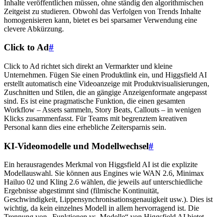
Inhalte veröffentlichen müssen, ohne ständig den algorithmischen
Zeitgeist zu studieren. Obwohl das Verfolgen von Trends Inhalte
homogenisieren kann, bietet es bei sparsamer Verwendung eine
clevere Abkürzung.
Click to Ad
#
Click to Ad richtet sich direkt an Vermarkter und kleine
Unternehmen. Fügen Sie einen Produktlink ein, und Higgsfield AI
erstellt automatisch eine Videoanzeige mit Produktvisualisierungen,
Zuschnitten und Stilen, die an gängige Anzeigenformate angepasst
sind. Es ist eine pragmatische Funktion, die einen gesamten
Workflow – Assets sammeln, Story Beats, Callouts – in wenigen
Klicks zusammenfasst. Für Teams mit begrenztem kreativen
Personal kann dies eine erhebliche Zeitersparnis sein.
KI-Videomodelle und Modellwechsel
#
Ein herausragendes Merkmal von Higgsfield AI ist die explizite
Modellauswahl. Sie können aus Engines wie WAN 2.6, Minimax
Hailuo 02 und Kling 2.6 wählen, die jeweils auf unterschiedliche
Ergebnisse abgestimmt sind (filmische Kontinuität,
Geschwindigkeit, Lippensynchronisationsgenauigkeit usw.). Dies ist
wichtig, da kein einzelnes Modell in allem hervorragend ist. Die
Trennung von „Funktionen vs. Modelle“ von Higgsfield AI bietet