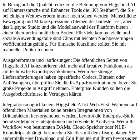
In Bezug auf die Qualität reduziert die Betonung von Higgsfield AI
auf Kamerasprache und Enhancer-Tools die „KI-Steifheit“, die Sie
bei einigen Wettbewerbern immer noch sehen werden. Menschliche
Bewegung und Mikroexpressionen bleiben der härteste Test, aber
das Lipsync Studio und die Modellauswahl der Plattform bieten
einen überdurchschnittlichen Boden. Für viele kommerzielle und
soziale Anwendungsfälle sind Clips mit leichten Nachbesserungen
veröffentlichungsfähig. Für filmische Kurzfilme sollten Sie mit
manueller Politur rechnen.
Ausgabeformate und -auflösungen: Die öffentlichen Seiten von
Higgsfield AI konzentrieren sich mehr auf kreative Funktionen als
auf technische Exportspezifikationen. Wenn Sie strenge
Lieferanforderungen haben (spezifische Codecs, Bitraten oder
Auflösungen), überprüfen Sie die In-App-Exportoptionen, bevor Sie
große Projekte in Angriff nehmen. Enterprise-Kunden sollten die
Ausgabebedürfnisse in Verträgen klären.
Integrationsmöglichkeiten: Higgsfield AI ist Web-First. Während auf
öffentlichen Materialien keine breiten Integrationen von
Drittanbietern hervorgehoben werden, bewirbt die Enterprise-Stufe
benutzerdefinierte Integrationen und erweiterte Analysen. Wenn Ihr
Workflow von bestimmten DAMs, Cloud-Speicher oder NLE-
Roundtrips abhängt, besprechen Sie dies mit dem Team; planen Sie
andernfalls eine Download-and-Edit-Pipeline mit Ihrem bevorzugten