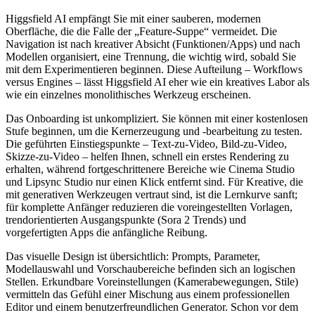
Higgsfield AI empfängt Sie mit einer sauberen, modernen
Oberfläche, die die Falle der „Feature-Suppe“ vermeidet. Die
Navigation ist nach kreativer Absicht (Funktionen/Apps) und nach
Modellen organisiert, eine Trennung, die wichtig wird, sobald Sie
mit dem Experimentieren beginnen. Diese Aufteilung – Workflows
versus Engines – lässt Higgsfield AI eher wie ein kreatives Labor als
wie ein einzelnes monolithisches Werkzeug erscheinen.
Das Onboarding ist unkompliziert. Sie können mit einer kostenlosen
Stufe beginnen, um die Kernerzeugung und -bearbeitung zu testen.
Die geführten Einstiegspunkte – Text-zu-Video, Bild-zu-Video,
Skizze-zu-Video – helfen Ihnen, schnell ein erstes Rendering zu
erhalten, während fortgeschrittenere Bereiche wie Cinema Studio
und Lipsync Studio nur einen Klick entfernt sind. Für Kreative, die
mit generativen Werkzeugen vertraut sind, ist die Lernkurve sanft;
für komplette Anfänger reduzieren die voreingestellten Vorlagen,
trendorientierten Ausgangspunkte (Sora 2 Trends) und
vorgefertigten Apps die anfängliche Reibung.
Das visuelle Design ist übersichtlich: Prompts, Parameter,
Modellauswahl und Vorschaubereiche befinden sich an logischen
Stellen. Erkundbare Voreinstellungen (Kamerabewegungen, Stile)
vermitteln das Gefühl einer Mischung aus einem professionellen
Editor und einem benutzerfreundlichen Generator. Schon vor dem