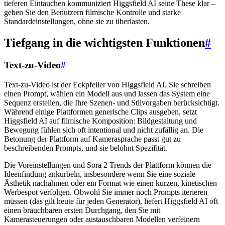
tieferen Eintauchen kommuniziert Higgsfield AI seine These klar –
geben Sie den Benutzern filmische Kontrolle und starke
Standardeinstellungen, ohne sie zu überlasten.
Tiefgang in die wichtigsten Funktionen
#
Text-zu-Video
#
Text-zu-Video ist der Eckpfeiler von Higgsfield AI. Sie schreiben
einen Prompt, wählen ein Modell aus und lassen das System eine
Sequenz erstellen, die Ihre Szenen- und Stilvorgaben berücksichtigt.
Während einige Plattformen generische Clips ausgeben, setzt
Higgsfield AI auf filmische Komposition: Bildgestaltung und
Bewegung fühlen sich oft intentional und nicht zufällig an. Die
Betonung der Plattform auf Kamerasprache passt gut zu
beschreibenden Prompts, und sie belohnt Spezifität.
Die Voreinstellungen und Sora 2 Trends der Plattform können die
Ideenfindung ankurbeln, insbesondere wenn Sie eine soziale
Ästhetik nachahmen oder ein Format wie einen kurzen, kinetischen
Werbespot verfolgen. Obwohl Sie immer noch Prompts iterieren
müssen (das gilt heute für jeden Generator), liefert Higgsfield AI oft
einen brauchbaren ersten Durchgang, den Sie mit
Kamerasteuerungen oder austauschbaren Modellen verfeinern