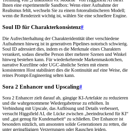
Ihnen eine experimentelle Sandbox: Wenn einer Aufnahme der
Realismus fehlt, wechseln Sie zu einem fotorealistischeren Modell;
wenn die Renderzeit wichtig ist, wählen Sie eine schnellere Engine.
Soul ID für Charakterkonsistenz
#
Die Aufrechterhaltung der Charakteridentität über verschiedene
Aufnahmen hinweg ist in generativen Pipelines notorisch schwierig.
Soul ID adressiert dies, indem es die Merkmale eines Charakters
verankert, sodass dieselbe Person über mehrere Szenen und Winkel
hinweg bestehen kann. Für wiederkehrende Markenmaskottchen,
narrative Kurzfilme oder UGC-ähnliche Serien mit einem
konsistenten Host stabilisiert dies die Kontinuität auf eine Weise, die
reines Prompt-Engineering selten kann.
Sora 2 Enhancer und Upscaling
#
Sora 2 Enhancer zielt darauf ab, gängige KI-Artefakte zu reduzieren
und die wahrgenommene Wiedergabetreue zu erhöhen. In
Verbindung mit Upscale, das Auflösung und Details verbessert,
versucht Higgsfield AI, die Lücke zwischen „beeindruckend für KI“
und „gut genug für Kundenarbeit“ zu schließen. Der Enhancer ist
besonders nützlich, um ansonsten solide Generationen zu retten, die
unter geringfügigen Verzerrungen oder Rauschen leiden.