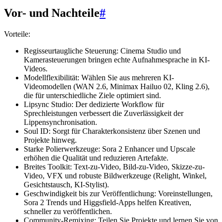
Vor- und Nachteile
#
Vorteile:
Regisseurtaugliche Steuerung: Cinema Studio und
Kamerasteuerungen bringen echte Aufnahmesprache in KI-
Videos.
Modellflexibilität: Wählen Sie aus mehreren KI-
Videomodellen (WAN 2.6, Minimax Hailuo 02, Kling 2.6),
die für unterschiedliche Ziele optimiert sind.
Lipsync Studio: Der dedizierte Workflow für
Sprechleistungen verbessert die Zuverlässigkeit der
Lippensynchronisation.
Soul ID: Sorgt für Charakterkonsistenz über Szenen und
Projekte hinweg.
Starke Polierwerkzeuge: Sora 2 Enhancer und Upscale
erhöhen die Qualität und reduzieren Artefakte.
Breites Toolkit: Text-zu-Video, Bild-zu-Video, Skizze-zu-
Video, VFX und robuste Bildwerkzeuge (Relight, Winkel,
Gesichtstausch, KI-Stylist).
Geschwindigkeit bis zur Veröffentlichung: Voreinstellungen,
Sora 2 Trends und Higgsfield-Apps helfen Kreativen,
schneller zu veröffentlichen.
Community-Remixing: Teilen Sie Projekte und lernen Sie von