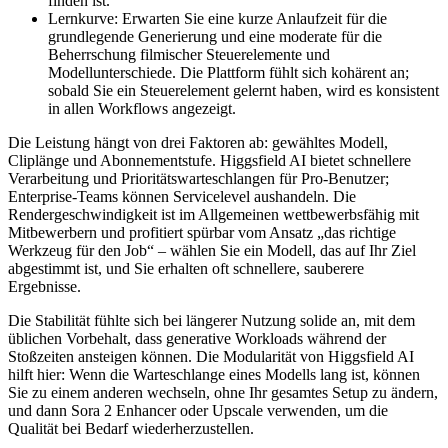
finden ist.
Lernkurve: Erwarten Sie eine kurze Anlaufzeit für die
grundlegende Generierung und eine moderate für die
Beherrschung filmischer Steuerelemente und
Modellunterschiede. Die Plattform fühlt sich kohärent an;
sobald Sie ein Steuerelement gelernt haben, wird es konsistent
in allen Workflows angezeigt.
Die Leistung hängt von drei Faktoren ab: gewähltes Modell,
Cliplänge und Abonnementstufe. Higgsfield AI bietet schnellere
Verarbeitung und Prioritätswarteschlangen für Pro-Benutzer;
Enterprise-Teams können Servicelevel aushandeln. Die
Rendergeschwindigkeit ist im Allgemeinen wettbewerbsfähig mit
Mitbewerbern und profitiert spürbar vom Ansatz „das richtige
Werkzeug für den Job“ – wählen Sie ein Modell, das auf Ihr Ziel
abgestimmt ist, und Sie erhalten oft schnellere, sauberere
Ergebnisse.
Die Stabilität fühlte sich bei längerer Nutzung solide an, mit dem
üblichen Vorbehalt, dass generative Workloads während der
Stoßzeiten ansteigen können. Die Modularität von Higgsfield AI
hilft hier: Wenn die Warteschlange eines Modells lang ist, können
Sie zu einem anderen wechseln, ohne Ihr gesamtes Setup zu ändern,
und dann Sora 2 Enhancer oder Upscale verwenden, um die
Qualität bei Bedarf wiederherzustellen.