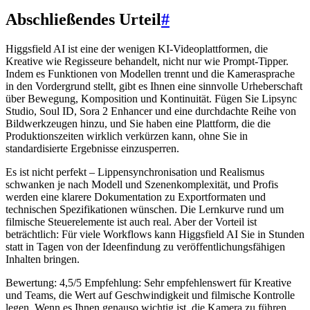
Abschließendes Urteil
#
Higgsfield AI ist eine der wenigen KI-Videoplattformen, die
Kreative wie Regisseure behandelt, nicht nur wie Prompt-Tipper.
Indem es Funktionen von Modellen trennt und die Kamerasprache
in den Vordergrund stellt, gibt es Ihnen eine sinnvolle Urheberschaft
über Bewegung, Komposition und Kontinuität. Fügen Sie Lipsync
Studio, Soul ID, Sora 2 Enhancer und eine durchdachte Reihe von
Bildwerkzeugen hinzu, und Sie haben eine Plattform, die die
Produktionszeiten wirklich verkürzen kann, ohne Sie in
standardisierte Ergebnisse einzusperren.
Es ist nicht perfekt – Lippensynchronisation und Realismus
schwanken je nach Modell und Szenenkomplexität, und Profis
werden eine klarere Dokumentation zu Exportformaten und
technischen Spezifikationen wünschen. Die Lernkurve rund um
filmische Steuerelemente ist auch real. Aber der Vorteil ist
beträchtlich: Für viele Workflows kann Higgsfield AI Sie in Stunden
statt in Tagen von der Ideenfindung zu veröffentlichungsfähigen
Inhalten bringen.
Bewertung: 4,5/5 Empfehlung: Sehr empfehlenswert für Kreative
und Teams, die Wert auf Geschwindigkeit und filmische Kontrolle
legen. Wenn es Ihnen genauso wichtig ist, die Kamera zu führen