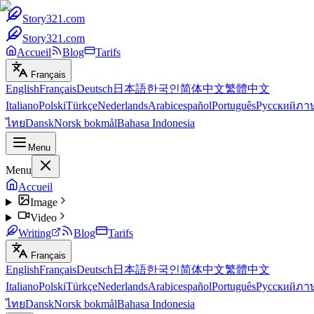
Story321.com
Story321.com
Accueil
Blog
Tarifs
Français
English
Français
Deutsch
日本語
한국인
简体中文
繁體中文
Italiano
Polski
Türkçe
Nederlands
Arabic
español
Português
Русский
ภา
ไทย
Dansk
Norsk bokmål
Bahasa Indonesia
Menu
Menu
Accueil
Image
Video
Writing
Blog
Tarifs
Français
English
Français
Deutsch
日本語
한국인
简体中文
繁體中文
Italiano
Polski
Türkçe
Nederlands
Arabic
español
Português
Русский
ภา
ไทย
Dansk
Norsk bokmål
Bahasa Indonesia