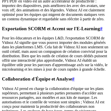
PPT/PDF en vidéo est un autre accélérateur de productivité :
importez des diapositives, puis améliorez-les avec des avatars, une
voix off, des animations et des légendes. Vidnoz AI est clairement
optimisé pour les équipes qui migrent de documents statiques vers
un contenu dynamique et regardable sans réécrire à partir de zéro.
Exportation SCORM et Accent sur l'E-Learning
#
Pour les éducateurs et les équipes L&D, l'exportation SCORM de
Vidnoz AI signifie que vous pouvez importer des modules générés
dans les plateformes LMS. Cela fait de Vidnoz AI non seulement un
outil créatif, mais aussi un compagnon de création convivial pour la
distribution. Bien que les outils de création de cours dédiés puissent
offrir une interactivité plus approfondie, Vidnoz AI établit un
équilibre utile pour les parcours d'apprentissage axés sur la vidéo, le
microlearning et les mises à jour de cours rapides à grande échelle.
Collaboration d'Équipe et Analyse
#
Vidnoz AI prend en charge la collaboration d'équipe sur les plans
supérieurs, permettant à plusieurs parties prenantes d'accéder aux
ressources partagées, aux modèles et aux kits de marque. Les
autorisations et le contrôle de version sont simples ; Vidnoz AI est
conçu pour maintenir la productivité des collaborateurs non
techniques. Les analyses de base (vues, temps de visionnage,