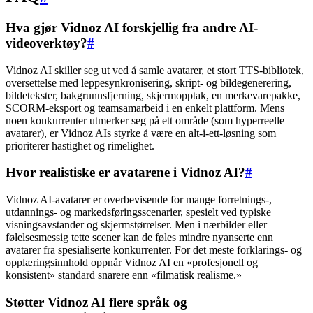
Hva gjør Vidnoz AI forskjellig fra andre AI-
videoverktøy?
#
Vidnoz AI skiller seg ut ved å samle avatarer, et stort TTS-bibliotek,
oversettelse med leppesynkronisering, skript- og bildegenerering,
bildetekster, bakgrunnsfjerning, skjermopptak, en merkevarepakke,
SCORM-eksport og teamsamarbeid i en enkelt plattform. Mens
noen konkurrenter utmerker seg på ett område (som hyperreelle
avatarer), er Vidnoz AIs styrke å være en alt-i-ett-løsning som
prioriterer hastighet og rimelighet.
Hvor realistiske er avatarene i Vidnoz AI?
#
Vidnoz AI-avatarer er overbevisende for mange forretnings-,
utdannings- og markedsføringsscenarier, spesielt ved typiske
visningsavstander og skjermstørrelser. Men i nærbilder eller
følelsesmessig tette scener kan de føles mindre nyanserte enn
avatarer fra spesialiserte konkurrenter. For det meste forklarings- og
opplæringsinnhold oppnår Vidnoz AI en «profesjonell og
konsistent» standard snarere enn «filmatisk realisme.»
Støtter Vidnoz AI flere språk og