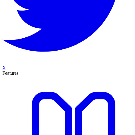
X
Features