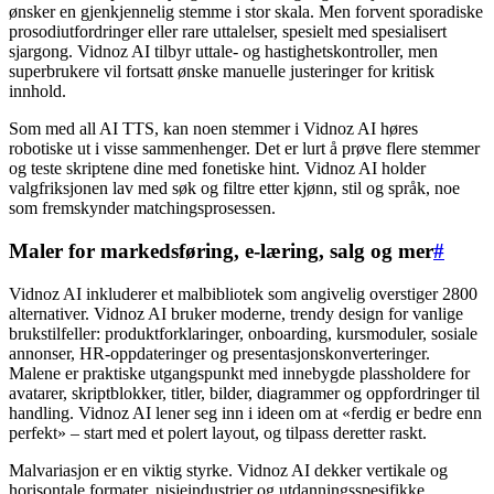
ønsker en gjenkjennelig stemme i stor skala. Men forvent sporadiske
prosodiutfordringer eller rare uttalelser, spesielt med spesialisert
sjargong. Vidnoz AI tilbyr uttale- og hastighetskontroller, men
superbrukere vil fortsatt ønske manuelle justeringer for kritisk
innhold.
Som med all AI TTS, kan noen stemmer i Vidnoz AI høres
robotiske ut i visse sammenhenger. Det er lurt å prøve flere stemmer
og teste skriptene dine med fonetiske hint. Vidnoz AI holder
valgfriksjonen lav med søk og filtre etter kjønn, stil og språk, noe
som fremskynder matchingsprosessen.
Maler for markedsføring, e-læring, salg og mer
#
Vidnoz AI inkluderer et malbibliotek som angivelig overstiger 2800
alternativer. Vidnoz AI bruker moderne, trendy design for vanlige
brukstilfeller: produktforklaringer, onboarding, kursmoduler, sosiale
annonser, HR-oppdateringer og presentasjonskonverteringer.
Malene er praktiske utgangspunkt med innebygde plassholdere for
avatarer, skriptblokker, titler, bilder, diagrammer og oppfordringer til
handling. Vidnoz AI lener seg inn i ideen om at «ferdig er bedre enn
perfekt» – start med et polert layout, og tilpass deretter raskt.
Malvariasjon er en viktig styrke. Vidnoz AI dekker vertikale og
horisontale formater, nisjeindustrier og utdanningsspesifikke