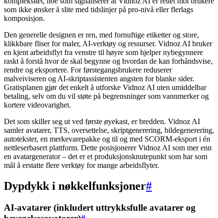
kompleksitet, noe som signaliserer at Vidnoz AI er rettet mot brukere
som ikke ønsker å slite med tidslinjer på pro-nivå eller flerlags
komposisjon.
Den generelle designen er ren, med fornuftige etiketter og store,
klikkbare fliser for maler, AI-verktøy og ressurser. Vidnoz AI bruker
en kjent arbeidsflyt fra venstre til høyre som hjelper nybegynnere
raskt å forstå hvor de skal begynne og hvordan de kan forhåndsvise,
rendre og eksportere. For førstegangsbrukere reduserer
malveiviseren og AI-skriptassistenten angsten for blanke sider.
Gratisplanen gjør det enkelt å utforske Vidnoz AI uten umiddelbar
betaling, selv om du vil støte på begrensninger som vannmerker og
kortere videovarighet.
Det som skiller seg ut ved første øyekast, er bredden. Vidnoz AI
samler avatarer, TTS, oversettelse, skriptgenerering, bildegenerering,
autotekster, en merkevarepakke og til og med SCORM-eksport i én
nettleserbasert plattform. Dette posisjonerer Vidnoz AI som mer enn
en avatargenerator – det er et produksjonsknutepunkt som har som
mål å erstatte flere verktøy for mange arbeidsflyter.
Dypdykk i nøkkelfunksjoner
#
AI-avatarer (inkludert uttrykksfulle avatarer og