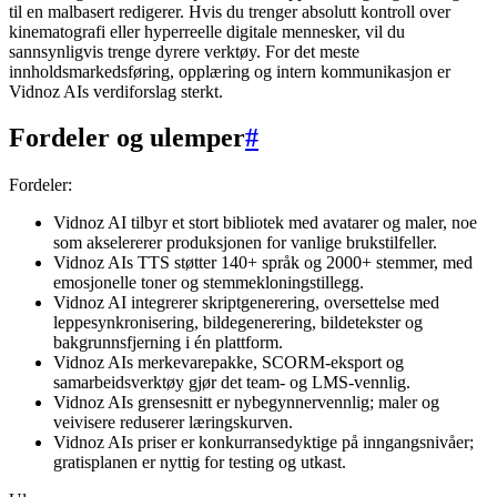
til en malbasert redigerer. Hvis du trenger absolutt kontroll over
kinematografi eller hyperreelle digitale mennesker, vil du
sannsynligvis trenge dyrere verktøy. For det meste
innholdsmarkedsføring, opplæring og intern kommunikasjon er
Vidnoz AIs verdiforslag sterkt.
Fordeler og ulemper
#
Fordeler:
Vidnoz AI tilbyr et stort bibliotek med avatarer og maler, noe
som akselererer produksjonen for vanlige brukstilfeller.
Vidnoz AIs TTS støtter 140+ språk og 2000+ stemmer, med
emosjonelle toner og stemmekloningstillegg.
Vidnoz AI integrerer skriptgenerering, oversettelse med
leppesynkronisering, bildegenerering, bildetekster og
bakgrunnsfjerning i én plattform.
Vidnoz AIs merkevarepakke, SCORM-eksport og
samarbeidsverktøy gjør det team- og LMS-vennlig.
Vidnoz AIs grensesnitt er nybegynnervennlig; maler og
veivisere reduserer læringskurven.
Vidnoz AIs priser er konkurransedyktige på inngangsnivåer;
gratisplanen er nyttig for testing og utkast.