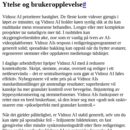
Ytelse og brukeropplevelse
#
Vidnoz AI prioriterer hastighet. De fleste korte videoer gjengis i
løpet av minutter, og Vidnoz AI holder køen synlig slik at du kan
multitaske mens ressursene behandles. Lengre eller mer komplekse
prosjekter tar naturligvis mer tid. I rushtiden kan
skygjengivelsestiden øke, noe som er vanlig på tvers av AI-
videoplattformer. Vidnoz AIs respons i redigeringsprogrammet er
generelt solid; sporadiske hakking kan oppstå når du bytter avatarer,
regenererer stemmer eller oppdaterer medietunge tidslinjer.
I daglige arbeidsflyter hjelper Vidnoz AI med å redusere
kontekstbytte. Skript, stemme, avatar, oversett og rediger i ett
nettleservindu – det er sentraliseringen som gjør at Vidnoz AI føles
effektiv. Nybegynnere vil sette pris på at Vidnoz AIs
standardinnstillinger gir anstendige resultater; superbrukere vil
kanskje ha mer granulær kontroll over bevegelse, finjustering av
leppesynkronisering og stemmefonemer. Vidnoz AIs funksjoner er
rettet mot en bred brukerbase, så den lener seg mot «godt nok raskt»
snarere enn «pikselperfekt med granulær kontroll.»
Når det gjelder pålitelighet, er Vidnoz AI stabil generelt, selv om du
kan støte på sporadiske feil – feiljusterte bildetekster, en fast
gjengivelse eller mindre synkroniseringsdrift etter flere redigeringer.