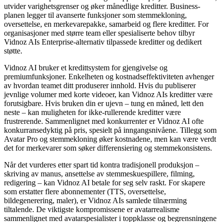
utvider varighetsgrenser og øker månedlige kreditter. Business-
planen legger til avanserte funksjoner som stemmekloning,
oversettelse, en merkevarepakke, samarbeid og flere kreditter. For
organisasjoner med større team eller spesialiserte behov tilbyr
Vidnoz AIs Enterprise-alternativ tilpassede kreditter og dedikert
støtte.
Vidnoz AI bruker et kredittsystem for gjengivelse og
premiumfunksjoner. Enkelheten og kostnadseffektiviteten avhenger
av hvordan teamet ditt produserer innhold. Hvis du publiserer
jevnlige volumer med korte videoer, kan Vidnoz AIs kreditter være
forutsigbare. Hvis bruken din er ujevn – tung en måned, lett den
neste – kan muligheten for ikke-rullerende kreditter være
frustrerende. Sammenlignet med konkurrenter er Vidnoz AI ofte
konkurransedyktig på pris, spesielt på inngangsnivåene. Tillegg som
Avatar Pro og stemmekloning øker kostnadene, men kan være verdt
det for merkevarer som søker differensiering og stemmekonsistens.
Når det vurderes etter spart tid kontra tradisjonell produksjon –
skriving av manus, ansettelse av stemmeskuespillere, filming,
redigering – kan Vidnoz AI betale for seg selv raskt. For skapere
som erstatter flere abonnementer (TTS, oversettelse,
bildegenerering, maler), er Vidnoz AIs samlede tilnærming
tiltalende. De viktigste kompromissene er avatarrealisme
sammenlignet med avatarspesialister i toppklasse og begrensningene