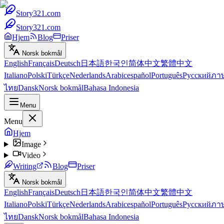
Story321.com
Story321.com
Hjem
Blog
Priser
Norsk bokmål
English
Français
Deutsch
日本語
한국인
简体中文
繁體中文
Italiano
Polski
Türkçe
Nederlands
Arabic
español
Português
Русский
ภา
ไทย
Dansk
Norsk bokmål
Bahasa Indonesia
Menu
Menu
Hjem
Image
Video
Writing
Blog
Priser
Norsk bokmål
English
Français
Deutsch
日本語
한국인
简体中文
繁體中文
Italiano
Polski
Türkçe
Nederlands
Arabic
español
Português
Русский
ภา
ไทย
Dansk
Norsk bokmål
Bahasa Indonesia