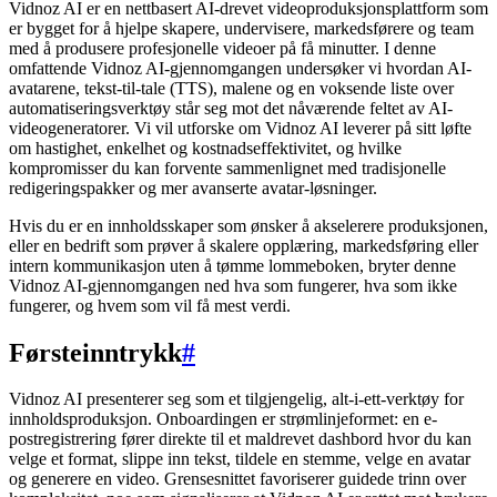
Vidnoz AI er en nettbasert AI-drevet videoproduksjonsplattform som
er bygget for å hjelpe skapere, undervisere, markedsførere og team
med å produsere profesjonelle videoer på få minutter. I denne
omfattende Vidnoz AI-gjennomgangen undersøker vi hvordan AI-
avatarene, tekst-til-tale (TTS), malene og en voksende liste over
automatiseringsverktøy står seg mot det nåværende feltet av AI-
videogeneratorer. Vi vil utforske om Vidnoz AI leverer på sitt løfte
om hastighet, enkelhet og kostnadseffektivitet, og hvilke
kompromisser du kan forvente sammenlignet med tradisjonelle
redigeringspakker og mer avanserte avatar-løsninger.
Hvis du er en innholdsskaper som ønsker å akselerere produksjonen,
eller en bedrift som prøver å skalere opplæring, markedsføring eller
intern kommunikasjon uten å tømme lommeboken, bryter denne
Vidnoz AI-gjennomgangen ned hva som fungerer, hva som ikke
fungerer, og hvem som vil få mest verdi.
Førsteinntrykk
#
Vidnoz AI presenterer seg som et tilgjengelig, alt-i-ett-verktøy for
innholdsproduksjon. Onboardingen er strømlinjeformet: en e-
postregistrering fører direkte til et maldrevet dashbord hvor du kan
velge et format, slippe inn tekst, tildele en stemme, velge en avatar
og generere en video. Grensesnittet favoriserer guidede trinn over