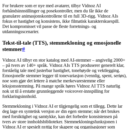
For brukere som er nye med avatarer, tilbyr Vidnoz AI
forhåndsinnstillinger og posekontroller, men du får ikke de
granulære animasjonskontrollene til en full 3D-rigg. Vidnoz AIs
fokus er hastighet og konsistens, ikke filmatisk karakterskuespill.
Det kompromisset vil passe de fleste forretnings- og
utdanningsscenarier.
Tekst-til-tale (TTS), stemmekloning og emosjonelle
stemmer
#
Vidnoz AI tilbyr en stor katalog med AI-stemmer – angivelig 2000+
– på tvers av 140+ språk. Vidnoz AIs TTS produserer generelt klar,
forståelig tale med justerbar hastighet, tonehøyde og vektlegging.
Emosjonelle stemmer legger til tonevariasjon (vennlig, spent, seriøs),
noe som gjør det lettere å matche merkevarestemme eller
leksjonsstemning. På mange språk høres Vidnoz AI TTS naturlig
nok ut til å erstatte grunnleggende voiceover-innspilling for
forklaringsinnhold.
Stemmekloning i Vidnoz AI er tilgjengelig som et tillegg. Dette lar
deg lage en syntetisk versjon av din egen stemme; når det brukes
med forsiktighet og samtykke, kan det forbedre konsistensen på
tvers av store innholdsbiblioteker. Stemmekloningsfunksjonen i
Vidnoz AI er spesielt nyttig for skapere og organisasjoner som