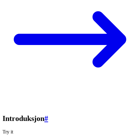
Introduksjon
#
Try it