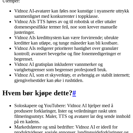
Ulemper:
Vidnoz AI-avatarer kan føles noe kunstige i nyanserte uttrykk
sammenlignet med konkurrenter i toppklasse.
Vidnoz AIs TTS høres av og til robotisk ut eller uttaler
domenespesifikke termer feil, noe som krever manuelle
justeringer.
Vidnoz AIs kredittsystem kan være forvirrende; ubrukte
kreditter kan utløpe, og tunge måneder kan bli kostbare.
Vidnoz AIs redigerer prioriterer hastighet over granulær
kontroll; avansert bevegelse og fine fonemredigeringer er
begrenset.
Vidnoz AI gratisplan inkluderer vannmerker og
varighetsgrenser som begrenser profesjonell bruk.
Vidnoz AI, som et skyverktøy, er avhengig av stabilt internett;
gjengivelsestider kan øke i rushtiden.
Hvem bør kjøpe dette?
#
Soloskapere og YouTubere: Vidnoz AI hjelper med å
produsere forklaringer, lister og veiledninger raskt uten
filmeringsutstyr. Maler, TTS og avatarer lar deg sende innhold
på en kadens.
Markedsførere og små bedrifter: Vidnoz AI er ideell for
produktvideoer, sosiale annonser, landingssideforklaringer og