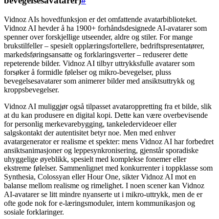
bevegelsesavatarer)
#
Vidnoz AIs hovedfunksjon er det omfattende avatarbiblioteket.
Vidnoz AI hevder å ha 1900+ forhåndsdesignede AI-avatarer som
spenner over forskjellige utseender, aldre og stiler. For mange
brukstilfeller – spesielt opplæringsfortellere, bedriftspresentatører,
markedsføringsansatte og forklaringsverter – reduserer dette
repeterende bilder. Vidnoz AI tilbyr uttrykksfulle avatarer som
forsøker å formidle følelser og mikro-bevegelser, pluss
bevegelsesavatarer som animerer bilder med ansiktsuttrykk og
kroppsbevegelser.
Vidnoz AI muliggjør også tilpasset avataroppretting fra et bilde, slik
at du kan produsere en digital kopi. Dette kan være overbevisende
for personlig merkevarebygging, tankeledervideoer eller
salgskontakt der autentisitet betyr noe. Men med enhver
avatargenerator er realisme et spekter: mens Vidnoz AI har forbedret
ansiktsanimasjoner og leppesynkronisering, gjenstår sporadiske
uhyggelige øyeblikk, spesielt med komplekse fonemer eller
ekstreme følelser. Sammenlignet med konkurrenter i toppklasse som
Synthesia, Colossyan eller Hour One, sikter Vidnoz AI mot en
balanse mellom realisme og rimelighet. I noen scener kan Vidnoz
AI-avatarer se litt mindre nyanserte ut i mikro-uttrykk, men de er
ofte gode nok for e-læringsmoduler, intern kommunikasjon og
sosiale forklaringer.