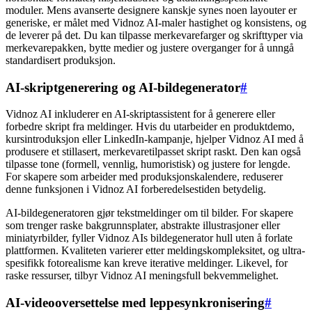
moduler. Mens avanserte designere kanskje synes noen layouter er
generiske, er målet med Vidnoz AI-maler hastighet og konsistens, og
de leverer på det. Du kan tilpasse merkevarefarger og skrifttyper via
merkevarepakken, bytte medier og justere overganger for å unngå
standardisert produksjon.
AI-skriptgenerering og AI-bildegenerator
#
Vidnoz AI inkluderer en AI-skriptassistent for å generere eller
forbedre skript fra meldinger. Hvis du utarbeider en produktdemo,
kursintroduksjon eller LinkedIn-kampanje, hjelper Vidnoz AI med å
produsere et stillasert, merkevaretilpasset skript raskt. Den kan også
tilpasse tone (formell, vennlig, humoristisk) og justere for lengde.
For skapere som arbeider med produksjonskalendere, reduserer
denne funksjonen i Vidnoz AI forberedelsestiden betydelig.
AI-bildegeneratoren gjør tekstmeldinger om til bilder. For skapere
som trenger raske bakgrunnsplater, abstrakte illustrasjoner eller
miniatyrbilder, fyller Vidnoz AIs bildegenerator hull uten å forlate
plattformen. Kvaliteten varierer etter meldingskompleksitet, og ultra-
spesifikk fotorealisme kan kreve iterative meldinger. Likevel, for
raske ressurser, tilbyr Vidnoz AI meningsfull bekvemmelighet.
AI-videooversettelse med leppesynkronisering
#