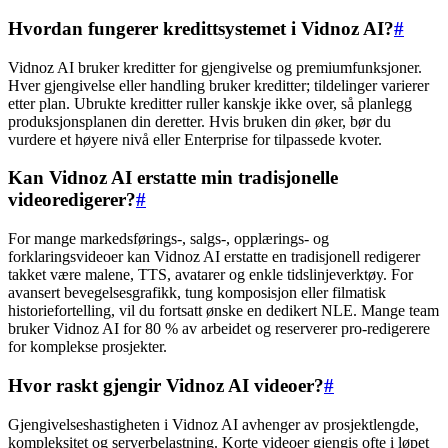
Hvordan fungerer kredittsystemet i Vidnoz AI?
#
Vidnoz AI bruker kreditter for gjengivelse og premiumfunksjoner.
Hver gjengivelse eller handling bruker kreditter; tildelinger varierer
etter plan. Ubrukte kreditter ruller kanskje ikke over, så planlegg
produksjonsplanen din deretter. Hvis bruken din øker, bør du
vurdere et høyere nivå eller Enterprise for tilpassede kvoter.
Kan Vidnoz AI erstatte min tradisjonelle
videoredigerer?
#
For mange markedsførings-, salgs-, opplærings- og
forklaringsvideoer kan Vidnoz AI erstatte en tradisjonell redigerer
takket være malene, TTS, avatarer og enkle tidslinjeverktøy. For
avansert bevegelsesgrafikk, tung komposisjon eller filmatisk
historiefortelling, vil du fortsatt ønske en dedikert NLE. Mange team
bruker Vidnoz AI for 80 % av arbeidet og reserverer pro-redigerere
for komplekse prosjekter.
Hvor raskt gjengir Vidnoz AI videoer?
#
Gjengivelseshastigheten i Vidnoz AI avhenger av prosjektlengde,
kompleksitet og serverbelastning. Korte videoer gjengis ofte i løpet