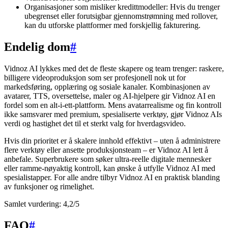
Organisasjoner som misliker kredittmodeller: Hvis du trenger
ubegrenset eller forutsigbar gjennomstrømning med rollover,
kan du utforske plattformer med forskjellig fakturering.
Endelig dom
#
Vidnoz AI lykkes med det de fleste skapere og team trenger: raskere,
billigere videoproduksjon som ser profesjonell nok ut for
markedsføring, opplæring og sosiale kanaler. Kombinasjonen av
avatarer, TTS, oversettelse, maler og AI-hjelpere gir Vidnoz AI en
fordel som en alt-i-ett-plattform. Mens avatarrealisme og fin kontroll
ikke samsvarer med premium, spesialiserte verktøy, gjør Vidnoz AIs
verdi og hastighet det til et sterkt valg for hverdagsvideo.
Hvis din prioritet er å skalere innhold effektivt – uten å administrere
flere verktøy eller ansette produksjonsteam – er Vidnoz AI lett å
anbefale. Superbrukere som søker ultra-reelle digitale mennesker
eller ramme-nøyaktig kontroll, kan ønske å utfylle Vidnoz AI med
spesialistapper. For alle andre tilbyr Vidnoz AI en praktisk blanding
av funksjoner og rimelighet.
Samlet vurdering: 4,2/5
FAQ
#