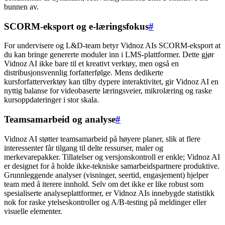
bunnen av.
SCORM-eksport og e-læringsfokus
#
For undervisere og L&D-team betyr Vidnoz AIs SCORM-eksport at
du kan bringe genererte moduler inn i LMS-plattformer. Dette gjør
Vidnoz AI ikke bare til et kreativt verktøy, men også en
distribusjonsvennlig forfatterfølge. Mens dedikerte
kursforfatterverktøy kan tilby dypere interaktivitet, gir Vidnoz AI en
nyttig balanse for videobaserte læringsveier, mikrolæring og raske
kursoppdateringer i stor skala.
Teamsamarbeid og analyse
#
Vidnoz AI støtter teamsamarbeid på høyere planer, slik at flere
interessenter får tilgang til delte ressurser, maler og
merkevarepakker. Tillatelser og versjonskontroll er enkle; Vidnoz AI
er designet for å holde ikke-tekniske samarbeidspartnere produktive.
Grunnleggende analyser (visninger, seertid, engasjement) hjelper
team med å iterere innhold. Selv om det ikke er like robust som
spesialiserte analyseplattformer, er Vidnoz AIs innebygde statistikk
nok for raske ytelseskontroller og A/B-testing på meldinger eller
visuelle elementer.