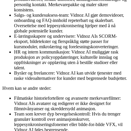
personlig kontakt. Merkevarepakke og maler sikrer
konsistens.
Salgs- og kundesuksess-team: Vidnoz AI gjør demovideoer,
onboarding og FAQ-innhold repeterbart og skalerbart.
Oversettelse med leppesynkronisering hjelper med å nå
globale potensielle kunder.
E-læringsskapere og undervisere: Vidnoz AIs SCORM-
eksport, bildetekster og flerspråklig støtte passer for
kursmoduler, mikrolæring og forelesningskonverteringer.
HR og intern kommunikasjon: Vidnoz AI muliggjør rask
produksjon av policyoppdateringer, kulturelle innslag og
oppfriskninger av opplæring uten å bestille studioer eller
talent.
Byråer og freelancere: Vidnoz AI kan utvide tjenester med
raske videoalternativer for kunder med begrensede budsjetter.
Hvem kan se andre steder:
Filmatiske historiefortellere og avanserte merkevarefilmer:
Vidnoz AIs avatarer og redigerer er ikke designet for
filmnivånyanser og skreddersydd animasjon.
Team som krever dyp bevegelseskontroll: Hvis du trenger
granulær kontroll over animasjonskurver,
leppesynkroniseringsfonemer eller bilde-for-bilde VFX, vil
Vidnoz AI føles begrensende.