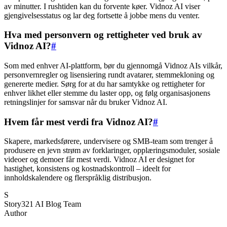
av minutter. I rushtiden kan du forvente køer. Vidnoz AI viser
gjengivelsesstatus og lar deg fortsette å jobbe mens du venter.
Hva med personvern og rettigheter ved bruk av
Vidnoz AI?
#
Som med enhver AI-plattform, bør du gjennomgå Vidnoz AIs vilkår,
personvernregler og lisensiering rundt avatarer, stemmekloning og
genererte medier. Sørg for at du har samtykke og rettigheter for
enhver likhet eller stemme du laster opp, og følg organisasjonens
retningslinjer for samsvar når du bruker Vidnoz AI.
Hvem får mest verdi fra Vidnoz AI?
#
Skapere, markedsførere, undervisere og SMB-team som trenger å
produsere en jevn strøm av forklaringer, opplæringsmoduler, sosiale
videoer og demoer får mest verdi. Vidnoz AI er designet for
hastighet, konsistens og kostnadskontroll – ideelt for
innholdskalendere og flerspråklig distribusjon.
S
Story321 AI Blog Team
Author