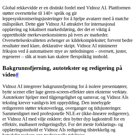
Global rekkevidde er en distinkt fordel med Vidnoz AI. Plattformen
støtter oversettelse til 140+ språk og gir
leppesynkroniseringsjusteringer for å hjelpe avatarer med å matche
målspråket. Dette gjør Vidnoz AI attraktivt for internasjonal
opplæring og lokalisert markedsføring, der det er viktig å
opprettholde merkevarekonsistens på tvers av markeder.
Oversettelseskvaliteten avhenger av kildekompleksitet; forvent bedre
resultater med klare, deklarative skript. Vidnoz AI minimerer
friksjon ved å automatisere mye av rørledningen – oversett, juster,
regenerer – slik at team kan skalere flerspråklig innhold.
Bakgrunnsfjerning, autotekster og redigering på
video
#
Vidnoz AI integrerer bakgrunnsfjerning for å isolere presentatører,
bytte scener eller lage green-screen-effekter uten eksterne verktøy.
Autotekster hjelper med tilgjengelighet og samsvar, og Vidnoz AIs
teksting krever vanligvis lett opprydding. Den innebygde
redigereren støtter tekstoverlegg, overganger og tidsjusteringer.
Sammenlignet med profesjonelle NLE-er (ikke-lineære redigerere),
er Vidnoz AI med vilje enklere; den bytter dyp lagkontroll for en
effektiv, malbasert redigeringsflyt. For det meste forklarings- og
opplæringsinnhold er Vidnoz AIs redigering tilstrekkelig og