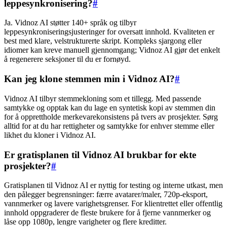
leppesynkronisering?
#
Ja. Vidnoz AI støtter 140+ språk og tilbyr
leppesynkroniseringsjusteringer for oversatt innhold. Kvaliteten er
best med klare, velstrukturerte skript. Kompleks sjargong eller
idiomer kan kreve manuell gjennomgang; Vidnoz AI gjør det enkelt
å regenerere seksjoner til du er fornøyd.
Kan jeg klone stemmen min i Vidnoz AI?
#
Vidnoz AI tilbyr stemmekloning som et tillegg. Med passende
samtykke og opptak kan du lage en syntetisk kopi av stemmen din
for å opprettholde merkevarekonsistens på tvers av prosjekter. Sørg
alltid for at du har rettigheter og samtykke for enhver stemme eller
likhet du kloner i Vidnoz AI.
Er gratisplanen til Vidnoz AI brukbar for ekte
prosjekter?
#
Gratisplanen til Vidnoz AI er nyttig for testing og interne utkast, men
den pålegger begrensninger: færre avatarer/maler, 720p-eksport,
vannmerker og lavere varighetsgrenser. For klientrettet eller offentlig
innhold oppgraderer de fleste brukere for å fjerne vannmerker og
låse opp 1080p, lengre varigheter og flere kreditter.