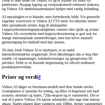
Disse er ikke unike for Vidnoz AI og er typiske for raske AI-
plattformer. Hyppig lagring og versjonskontroll reduserer risikoen,
og Vidnoz AIs støttedokumentasjon hjelper med vanlig feilsøking.
AI-nøyaktighet er et blandet, men forbedrende bilde. For generelle
engelske voiceovers er Vidnoz AI TTS sterk; for tekniske emner
eller spesialiserte termer, legg til uttaleguider.
Leppesynkroniseringsnøyaktigheten varierer etter språk og avatar;
Vidnoz AIs oversettelse med leppesynkronisering er god nok for
mange internasjonale sammenhenger, men kan kreve manuell
gjennomgang for innhold med høy innsats.
Til slutt, fordi Vidnoz AI er skybasert, er en stabil
internettforbindelse avgjørende. Hvis tilkoblingen din er treg eller
ustabil, vil opplastinger, forhåndsvisninger og gjengivelser bli
påvirket. Dette er en iboende begrensning for ethvert nettbasert
produksjonsverktøy.
Priser og verdi
#
Vidnoz AI følger en freemium-modell med flere betalte nivåer.
Gratisplanen er sjenerøs for testing, og tilbyr et begrenset sett med
avatarer, stemmer og maler, 720p-eksport og et vannmerke. Det er
nok til å prøve Vidnoz AIs kjerne arbeidsflyt eller lage lette interne
utkast. Starter-planen låser vanligvis opp 1080p, fjerner vannmerker,