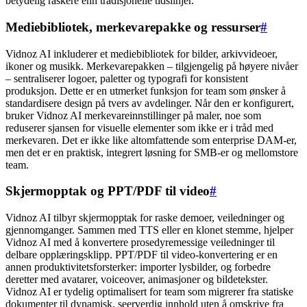
betydelig raskere enn tradisjonelle tidslinjer.
Mediebibliotek, merkevarepakke og ressurser
#
Vidnoz AI inkluderer et mediebibliotek for bilder, arkivvideoer,
ikoner og musikk. Merkevarepakken – tilgjengelig på høyere nivåer
– sentraliserer logoer, paletter og typografi for konsistent
produksjon. Dette er en utmerket funksjon for team som ønsker å
standardisere design på tvers av avdelinger. Når den er konfigurert,
bruker Vidnoz AI merkevareinnstillinger på maler, noe som
reduserer sjansen for visuelle elementer som ikke er i tråd med
merkevaren. Det er ikke like altomfattende som enterprise DAM-er,
men det er en praktisk, integrert løsning for SMB-er og mellomstore
team.
Skjermopptak og PPT/PDF til video
#
Vidnoz AI tilbyr skjermopptak for raske demoer, veiledninger og
gjennomganger. Sammen med TTS eller en klonet stemme, hjelper
Vidnoz AI med å konvertere prosedyremessige veiledninger til
delbare opplæringsklipp. PPT/PDF til video-konvertering er en
annen produktivitetsforsterker: importer lysbilder, og forbedre
deretter med avatarer, voiceover, animasjoner og bildetekster.
Vidnoz AI er tydelig optimalisert for team som migrerer fra statiske
dokumenter til dynamisk, seerverdig innhold uten å omskrive fra