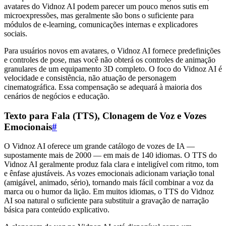
avatares do Vidnoz AI podem parecer um pouco menos sutis em
microexpressões, mas geralmente são bons o suficiente para
módulos de e-learning, comunicações internas e explicadores
sociais.
Para usuários novos em avatares, o Vidnoz AI fornece predefinições
e controles de pose, mas você não obterá os controles de animação
granulares de um equipamento 3D completo. O foco do Vidnoz AI é
velocidade e consistência, não atuação de personagem
cinematográfica. Essa compensação se adequará à maioria dos
cenários de negócios e educação.
Texto para Fala (TTS), Clonagem de Voz e Vozes
Emocionais
#
O Vidnoz AI oferece um grande catálogo de vozes de IA —
supostamente mais de 2000 — em mais de 140 idiomas. O TTS do
Vidnoz AI geralmente produz fala clara e inteligível com ritmo, tom
e ênfase ajustáveis. As vozes emocionais adicionam variação tonal
(amigável, animado, sério), tornando mais fácil combinar a voz da
marca ou o humor da lição. Em muitos idiomas, o TTS do Vidnoz
AI soa natural o suficiente para substituir a gravação de narração
básica para conteúdo explicativo.