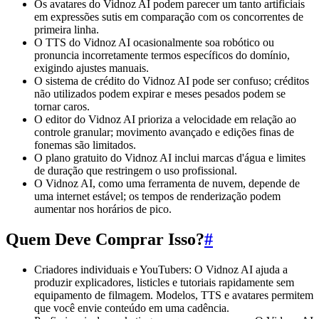
Os avatares do Vidnoz AI podem parecer um tanto artificiais
em expressões sutis em comparação com os concorrentes de
primeira linha.
O TTS do Vidnoz AI ocasionalmente soa robótico ou
pronuncia incorretamente termos específicos do domínio,
exigindo ajustes manuais.
O sistema de crédito do Vidnoz AI pode ser confuso; créditos
não utilizados podem expirar e meses pesados podem se
tornar caros.
O editor do Vidnoz AI prioriza a velocidade em relação ao
controle granular; movimento avançado e edições finas de
fonemas são limitados.
O plano gratuito do Vidnoz AI inclui marcas d'água e limites
de duração que restringem o uso profissional.
O Vidnoz AI, como uma ferramenta de nuvem, depende de
uma internet estável; os tempos de renderização podem
aumentar nos horários de pico.
Quem Deve Comprar Isso?
#
Criadores individuais e YouTubers: O Vidnoz AI ajuda a
produzir explicadores, listicles e tutoriais rapidamente sem
equipamento de filmagem. Modelos, TTS e avatares permitem
que você envie conteúdo em uma cadência.