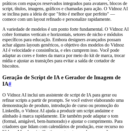
práticos com espaços reservados integrados para avatares, blocos de
script, títulos, imagens, gráficos e chamadas para ação. O Vidnoz AI
se inclina para a ideia de que "feito é melhor que perfeito" —
comece com um layout refinado e personalize rapidamente.
A variedade de modelos é um ponto forte fundamental. O Vidnoz AI
cobre formatos verticais e horizontais, setores de nicho e módulos
específicos para educação. Embora designers avançados possam
achar alguns layouts genéricos, o objetivo dos modelos do Vidnoz
AI é velocidade e consistência, e eles cumprem isso. Você pode
adaptar as cores e fontes da marca por meio do kit de marca, trocar
mídia e ajustar as transições para evitar a saída de cortador de
biscoitos.
Geração de Script de IA e Gerador de Imagem de
IA
#
O Vidnoz AI inclui um assistente de script de IA para gerar ou
refinar scripts a partir de prompts. Se você estiver elaborando uma
demonstração de produto, introdução de curso ou promoção do
LinkedIn, o Vidnoz AI ajuda a produzir um script andaime e
alinhado à marca rapidamente. Ele também pode adaptar o tom
(formal, amigável, bem-humorado) e ajustar o comprimento. Para
criadores que lidam com calendários de produção, esse recurso no