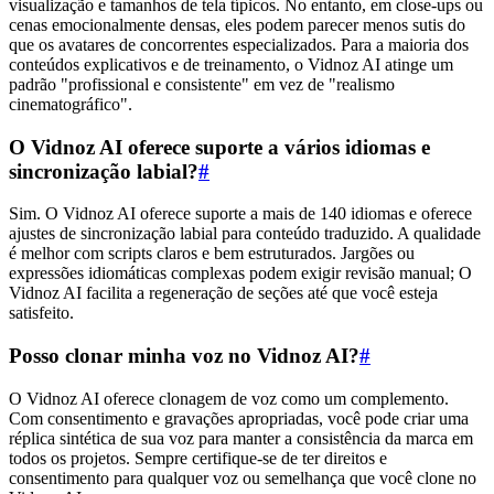
visualização e tamanhos de tela típicos. No entanto, em close-ups ou
cenas emocionalmente densas, eles podem parecer menos sutis do
que os avatares de concorrentes especializados. Para a maioria dos
conteúdos explicativos e de treinamento, o Vidnoz AI atinge um
padrão "profissional e consistente" em vez de "realismo
cinematográfico".
O Vidnoz AI oferece suporte a vários idiomas e
sincronização labial?
#
Sim. O Vidnoz AI oferece suporte a mais de 140 idiomas e oferece
ajustes de sincronização labial para conteúdo traduzido. A qualidade
é melhor com scripts claros e bem estruturados. Jargões ou
expressões idiomáticas complexas podem exigir revisão manual; O
Vidnoz AI facilita a regeneração de seções até que você esteja
satisfeito.
Posso clonar minha voz no Vidnoz AI?
#
O Vidnoz AI oferece clonagem de voz como um complemento.
Com consentimento e gravações apropriadas, você pode criar uma
réplica sintética de sua voz para manter a consistência da marca em
todos os projetos. Sempre certifique-se de ter direitos e
consentimento para qualquer voz ou semelhança que você clone no