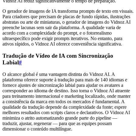
Vidnoz AI reduz significativamente o tempo de preparação.
O gerador de imagens de IA transforma prompts de texto em visuais.
Para criadores que precisam de placas de fundo rápidas, ilustrações
abstratas ou arte de miniaturas, o gerador de imagens do Vidnoz AI
preenche lacunas sem sair da plataforma. A qualidade varia de
acordo com a complexidade do prompt, e o fotorrealismo
ultraespecífico pode exigir prompts iterativos. No entanto, para
ativos rápidos, o Vidnoz AI oferece conveniência significativa.
Tradução de Vídeo de IA com Sincronização
Labial
#
O alcance global é uma vantagem distinta do Vidnoz AI. A
plataforma oferece suporte à tradução para mais de 140 idiomas e
fornece ajustes de sincronização labial para ajudar os avatares a
corresponder ao idioma de destino. Isso torna o Vidnoz AI atraente
para treinamento internacional e marketing localizado, onde manter
a consistência da marca em todos os mercados é fundamental. A
qualidade da tradução depende da complexidade da fonte; espere
melhores resultados com scripts claros e declarativos. O Vidnoz AI
minimiza o atrito automatizando grande parte do pipeline —
traduzir, ajustar, regenerar — para que as equipes possam
dimensionar o conteúdo multilíngue.