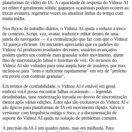
plataformas de vídeo de IA. A capacidade de resposta do Vidnoz AI
no editor é geralmente sólida; gaguejos ocasionais podem ocorrer ao
trocar avatares, regenerar vozes ou atualizar linhas do tempo com
muita mídia.
Nos fluxos de trabalho diários, o Vidnoz AI ajuda a reduzir a troca
de contexto. Script, voz, avatar, traduzir e editar dentro de uma
janela do navegador — é a centralização que faz com que o Vidnoz
AI pareça eficiente. Os iniciantes apreciarão que os padrões do
Vidnoz AI produzem resultados decentes; usuários avançados
podem querer um controle mais granular sobre movimento, ajuste
fino de sincronização labial e fonemas de voz. Os recursos do
Vidnoz AI são voltados para uma ampla base de usuários, por isso,
inclina-se para "bom o suficiente rapidamente" em vez de "perfeito
em pixels com controle granular".
Em termos de confiabilidade, o Vidnoz AI é estável em geral,
embora você possa encontrar falhas ocasionais — legendas
desalinhadas, uma renderização travada ou desvio de sincronização
menor após várias edições. Estes não são exclusivos do Vidnoz AI e
são típicos para plataformas de IA em movimento rápido. Salvar e
versionar com frequência mitiga o risco, e a documentação de
suporte do Vidnoz AI ajuda na solução de problemas comuns.
A precisão da IA é um quadro misto, mas em melhoria. Para