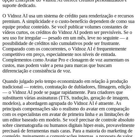
suporte dedicado.
O Vidnoz AI usa um sistema de crédito para renderização e recursos
premium. A simplicidade e o custo-benefício dependem de como sua
equipe produz conteúdo. Se você publicar volumes constantes de
vídeos curtos, os créditos do Vidnoz AI podem ser previsíveis. Se o
seu uso for irregular — pesado em um mês, leve no seguinte — a
possibilidade de créditos não cumulativos pode ser frustrante.
Comparado com os concorrentes, o Vidnoz AI é frequentemente
competitivo em preço, especialmente nos níveis de entrada.
Complementos como Avatar Pro e clonagem de voz aumentam os
custos, mas podem valer a pena para marcas que buscam
diferenciação e consistência de voz.
Quando julgado pelo tempo economizado em relação à produção
tradicional — roteiro, contratação de dubladores, filmagem, edição
— o Vidnoz AI pode se pagar rapidamente. Para criadores que
substituem várias assinaturas (TTS, tradução, geração de imagem,
modelos), a abordagem agrupada do Vidnoz AI é atraente. As
principais compensações são o realismo do avatar em comparação
com os especialistas em avatar de primeira linha e as limitações de
um editor baseado em modelo. Se você precisar de controle absoluto
sobre cinematografia ou humanos digitais hiper-reais, provavelmente
precisará de ferramentas mais caras. Para a maioria do marketing de
conteúdo, treinamento e comunicações internas, a proposta de valor