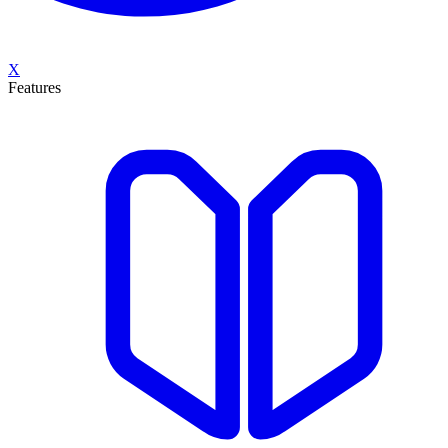
X
Features