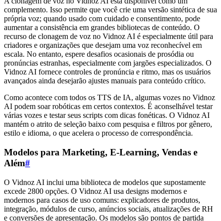
A clonagem de voz no Vidnoz AI está disponível como um
complemento. Isso permite que você crie uma versão sintética de sua
própria voz; quando usado com cuidado e consentimento, pode
aumentar a consistência em grandes bibliotecas de conteúdo. O
recurso de clonagem de voz no Vidnoz AI é especialmente útil para
criadores e organizações que desejam uma voz reconhecível em
escala. No entanto, espere desafios ocasionais de prosódia ou
pronúncias estranhas, especialmente com jargões especializados. O
Vidnoz AI fornece controles de pronúncia e ritmo, mas os usuários
avançados ainda desejarão ajustes manuais para conteúdo crítico.
Como acontece com todos os TTS de IA, algumas vozes no Vidnoz
AI podem soar robóticas em certos contextos. É aconselhável testar
várias vozes e testar seus scripts com dicas fonéticas. O Vidnoz AI
mantém o atrito de seleção baixo com pesquisa e filtros por gênero,
estilo e idioma, o que acelera o processo de correspondência.
Modelos para Marketing, E-Learning, Vendas e
Além
#
O Vidnoz AI inclui uma biblioteca de modelos que supostamente
excede 2800 opções. O Vidnoz AI usa designs modernos e
modernos para casos de uso comuns: explicadores de produtos,
integração, módulos de curso, anúncios sociais, atualizações de RH
e conversões de apresentação. Os modelos são pontos de partida