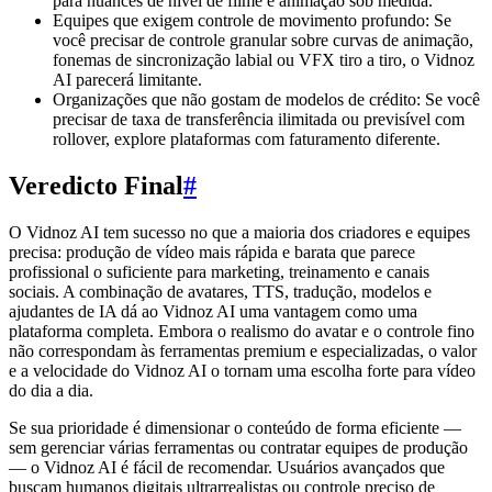
para nuances de nível de filme e animação sob medida.
Equipes que exigem controle de movimento profundo: Se
você precisar de controle granular sobre curvas de animação,
fonemas de sincronização labial ou VFX tiro a tiro, o Vidnoz
AI parecerá limitante.
Organizações que não gostam de modelos de crédito: Se você
precisar de taxa de transferência ilimitada ou previsível com
rollover, explore plataformas com faturamento diferente.
Veredicto Final
#
O Vidnoz AI tem sucesso no que a maioria dos criadores e equipes
precisa: produção de vídeo mais rápida e barata que parece
profissional o suficiente para marketing, treinamento e canais
sociais. A combinação de avatares, TTS, tradução, modelos e
ajudantes de IA dá ao Vidnoz AI uma vantagem como uma
plataforma completa. Embora o realismo do avatar e o controle fino
não correspondam às ferramentas premium e especializadas, o valor
e a velocidade do Vidnoz AI o tornam uma escolha forte para vídeo
do dia a dia.
Se sua prioridade é dimensionar o conteúdo de forma eficiente —
sem gerenciar várias ferramentas ou contratar equipes de produção
— o Vidnoz AI é fácil de recomendar. Usuários avançados que
buscam humanos digitais ultrarrealistas ou controle preciso de