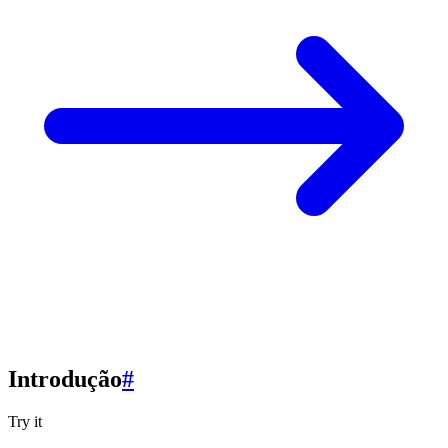
Introdução
#
Try it