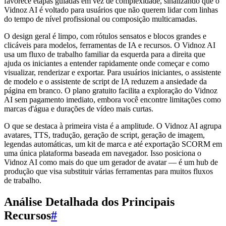
favorece etapas guiadas em vez de complexidade, sinalizando que o
Vidnoz AI é voltado para usuários que não querem lidar com linhas
do tempo de nível profissional ou composição multicamadas.
O design geral é limpo, com rótulos sensatos e blocos grandes e
clicáveis para modelos, ferramentas de IA e recursos. O Vidnoz AI
usa um fluxo de trabalho familiar da esquerda para a direita que
ajuda os iniciantes a entender rapidamente onde começar e como
visualizar, renderizar e exportar. Para usuários iniciantes, o assistente
de modelo e o assistente de script de IA reduzem a ansiedade da
página em branco. O plano gratuito facilita a exploração do Vidnoz
AI sem pagamento imediato, embora você encontre limitações como
marcas d'água e durações de vídeo mais curtas.
O que se destaca à primeira vista é a amplitude. O Vidnoz AI agrupa
avatares, TTS, tradução, geração de script, geração de imagem,
legendas automáticas, um kit de marca e até exportação SCORM em
uma única plataforma baseada em navegador. Isso posiciona o
Vidnoz AI como mais do que um gerador de avatar — é um hub de
produção que visa substituir várias ferramentas para muitos fluxos
de trabalho.
Análise Detalhada dos Principais
Recursos
#