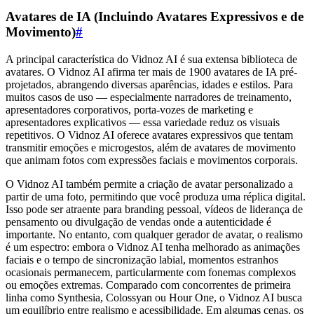
Avatares de IA (Incluindo Avatares Expressivos e de
Movimento)
#
A principal característica do Vidnoz AI é sua extensa biblioteca de
avatares. O Vidnoz AI afirma ter mais de 1900 avatares de IA pré-
projetados, abrangendo diversas aparências, idades e estilos. Para
muitos casos de uso — especialmente narradores de treinamento,
apresentadores corporativos, porta-vozes de marketing e
apresentadores explicativos — essa variedade reduz os visuais
repetitivos. O Vidnoz AI oferece avatares expressivos que tentam
transmitir emoções e microgestos, além de avatares de movimento
que animam fotos com expressões faciais e movimentos corporais.
O Vidnoz AI também permite a criação de avatar personalizado a
partir de uma foto, permitindo que você produza uma réplica digital.
Isso pode ser atraente para branding pessoal, vídeos de liderança de
pensamento ou divulgação de vendas onde a autenticidade é
importante. No entanto, com qualquer gerador de avatar, o realismo
é um espectro: embora o Vidnoz AI tenha melhorado as animações
faciais e o tempo de sincronização labial, momentos estranhos
ocasionais permanecem, particularmente com fonemas complexos
ou emoções extremas. Comparado com concorrentes de primeira
linha como Synthesia, Colossyan ou Hour One, o Vidnoz AI busca
um equilíbrio entre realismo e acessibilidade. Em algumas cenas, os