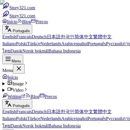
Story321.com
Story321.com
Início
Blog
Preços
Português
English
Français
Deutsch
日本語
한국인
简体中文
繁體中文
Italiano
Polski
Türkçe
Nederlands
Arabic
español
Português
Русский
ภา
ไทย
Dansk
Norsk bokmål
Bahasa Indonesia
Menu
Menu
Início
Image
Video
Writing
Blog
Preços
Português
English
Français
Deutsch
日本語
한국인
简体中文
繁體中文
Italiano
Polski
Türkçe
Nederlands
Arabic
español
Português
Русский
ภา
ไทย
Dansk
Norsk bokmål
Bahasa Indonesia