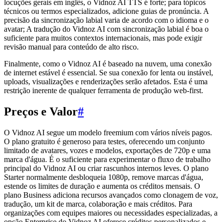
locuções gerais em inglês, o Vidnoz AI TTS é forte; para tópicos
técnicos ou termos especializados, adicione guias de pronúncia. A
precisão da sincronização labial varia de acordo com o idioma e o
avatar; A tradução do Vidnoz AI com sincronização labial é boa o
suficiente para muitos contextos internacionais, mas pode exigir
revisão manual para conteúdo de alto risco.
Finalmente, como o Vidnoz AI é baseado na nuvem, uma conexão
de internet estável é essencial. Se sua conexão for lenta ou instável,
uploads, visualizações e renderizações serão afetados. Esta é uma
restrição inerente de qualquer ferramenta de produção web-first.
Preços e Valor
#
O Vidnoz AI segue um modelo freemium com vários níveis pagos.
O plano gratuito é generoso para testes, oferecendo um conjunto
limitado de avatares, vozes e modelos, exportações de 720p e uma
marca d'água. É o suficiente para experimentar o fluxo de trabalho
principal do Vidnoz AI ou criar rascunhos internos leves. O plano
Starter normalmente desbloqueia 1080p, remove marcas d'água,
estende os limites de duração e aumenta os créditos mensais. O
plano Business adiciona recursos avançados como clonagem de voz,
tradução, um kit de marca, colaboração e mais créditos. Para
organizações com equipes maiores ou necessidades especializadas, a
opção Enterprise do Vidnoz AI oferece créditos personalizados e