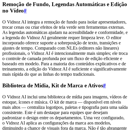
Remoção de Fundo, Legendas Automáticas e Edição
no Vídeo
#
O Vidnoz AI integra a remoção de fundo para isolar apresentadores,
trocar cenas ou criar efeitos de tela verde sem ferramentas externas.
As legendas automáticas ajudam na acessibilidade e conformidade, e
a legenda do Vidnoz AI geralmente requer limpeza leve. O editor
incorporado oferece suporte a sobreposição de texto, transições e
ajustes de tempo. Comparado com NLEs (editores não lineares)
profissionais, o Vidnoz AI é intencionalmente mais simples; ele troca
o controle de camada profunda por um fluxo de edição eficiente e
baseado em modelo. Para a maioria dos conteúdos explicativos e de
treinamento, a edição do Vidnoz AI é suficiente e significativamente
mais rápida do que as linhas do tempo tradicionais.
Biblioteca de Mídia, Kit de Marca e Ativos
#
O Vidnoz AI inclui uma biblioteca de mídia para imagens, vídeos de
estoque, ícones e música. O kit de marca — disponível em níveis
mais altos — centraliza logotipos, paletas e tipografia para uma saída
consistente. Este é um destaque para equipes que desejam
padronizar o design entre os departamentos. Uma vez configurado,
o Vidnoz AI aplica as configurações da marca aos modelos,
diminuindo a chance de visuais fora da marca. Não é tão abrangente