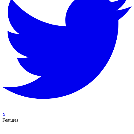
X
Features