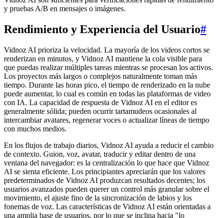
y pruebas A/B en mensajes o imágenes.
Rendimiento y Experiencia del Usuario
#
Vidnoz AI prioriza la velocidad. La mayoría de los videos cortos se
renderizan en minutos, y Vidnoz AI mantiene la cola visible para
que puedas realizar múltiples tareas mientras se procesan los activos.
Los proyectos más largos o complejos naturalmente toman más
tiempo. Durante las horas pico, el tiempo de renderizado en la nube
puede aumentar, lo cual es común en todas las plataformas de video
con IA. La capacidad de respuesta de Vidnoz AI en el editor es
generalmente sólida; pueden ocurrir tartamudeos ocasionales al
intercambiar avatares, regenerar voces o actualizar líneas de tiempo
con muchos medios.
En los flujos de trabajo diarios, Vidnoz AI ayuda a reducir el cambio
de contexto. Guion, voz, avatar, traducir y editar dentro de una
ventana del navegador: es la centralización lo que hace que Vidnoz
AI se sienta eficiente. Los principiantes apreciarán que los valores
predeterminados de Vidnoz AI produzcan resultados decentes; los
usuarios avanzados pueden querer un control más granular sobre el
movimiento, el ajuste fino de la sincronización de labios y los
fonemas de voz. Las características de Vidnoz AI están orientadas a
una amplia base de usuarios, por lo que se inclina hacia "lo