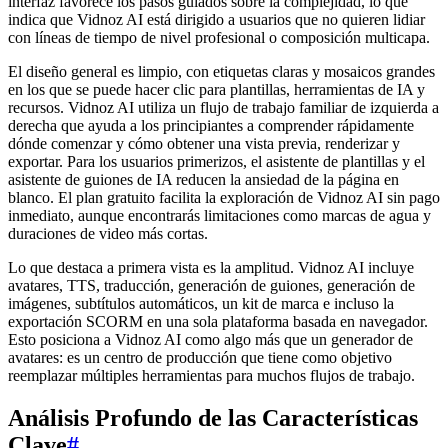
interfaz favorece los pasos guiados sobre la complejidad, lo que
indica que Vidnoz AI está dirigido a usuarios que no quieren lidiar
con líneas de tiempo de nivel profesional o composición multicapa.
El diseño general es limpio, con etiquetas claras y mosaicos grandes
en los que se puede hacer clic para plantillas, herramientas de IA y
recursos. Vidnoz AI utiliza un flujo de trabajo familiar de izquierda a
derecha que ayuda a los principiantes a comprender rápidamente
dónde comenzar y cómo obtener una vista previa, renderizar y
exportar. Para los usuarios primerizos, el asistente de plantillas y el
asistente de guiones de IA reducen la ansiedad de la página en
blanco. El plan gratuito facilita la exploración de Vidnoz AI sin pago
inmediato, aunque encontrarás limitaciones como marcas de agua y
duraciones de video más cortas.
Lo que destaca a primera vista es la amplitud. Vidnoz AI incluye
avatares, TTS, traducción, generación de guiones, generación de
imágenes, subtítulos automáticos, un kit de marca e incluso la
exportación SCORM en una sola plataforma basada en navegador.
Esto posiciona a Vidnoz AI como algo más que un generador de
avatares: es un centro de producción que tiene como objetivo
reemplazar múltiples herramientas para muchos flujos de trabajo.
Análisis Profundo de las Características
Clave
#