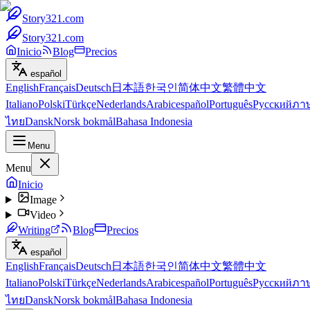
Story321.com
Story321.com
Inicio
Blog
Precios
español
English
Français
Deutsch
日本語
한국인
简体中文
繁體中文
Italiano
Polski
Türkçe
Nederlands
Arabic
español
Português
Русский
ภา
ไทย
Dansk
Norsk bokmål
Bahasa Indonesia
Menu
Menu
Inicio
Image
Video
Writing
Blog
Precios
español
English
Français
Deutsch
日本語
한국인
简体中文
繁體中文
Italiano
Polski
Türkçe
Nederlands
Arabic
español
Português
Русский
ภา
ไทย
Dansk
Norsk bokmål
Bahasa Indonesia