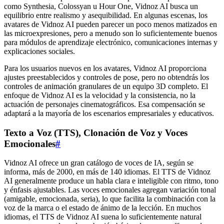
como Synthesia, Colossyan u Hour One, Vidnoz AI busca un
equilibrio entre realismo y asequibilidad. En algunas escenas, los
avatares de Vidnoz AI pueden parecer un poco menos matizados en
las microexpresiones, pero a menudo son lo suficientemente buenos
para módulos de aprendizaje electrónico, comunicaciones internas y
explicaciones sociales.
Para los usuarios nuevos en los avatares, Vidnoz AI proporciona
ajustes preestablecidos y controles de pose, pero no obtendrás los
controles de animación granulares de un equipo 3D completo. El
enfoque de Vidnoz AI es la velocidad y la consistencia, no la
actuación de personajes cinematográficos. Esa compensación se
adaptará a la mayoría de los escenarios empresariales y educativos.
Texto a Voz (TTS), Clonación de Voz y Voces
Emocionales
#
Vidnoz AI ofrece un gran catálogo de voces de IA, según se
informa, más de 2000, en más de 140 idiomas. El TTS de Vidnoz
AI generalmente produce un habla clara e inteligible con ritmo, tono
y énfasis ajustables. Las voces emocionales agregan variación tonal
(amigable, emocionada, seria), lo que facilita la combinación con la
voz de la marca o el estado de ánimo de la lección. En muchos
idiomas, el TTS de Vidnoz AI suena lo suficientemente natural