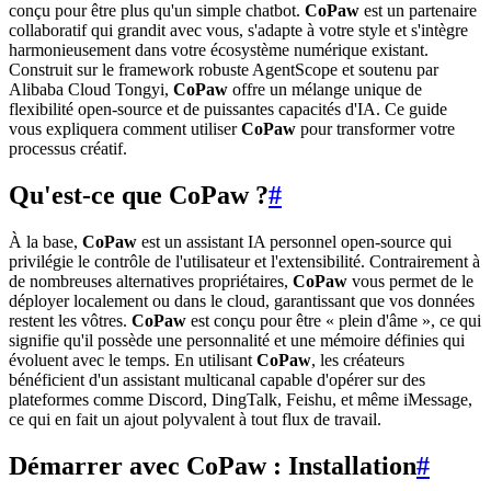
conçu pour être plus qu'un simple chatbot.
CoPaw
est un partenaire
collaboratif qui grandit avec vous, s'adapte à votre style et s'intègre
harmonieusement dans votre écosystème numérique existant.
Construit sur le framework robuste AgentScope et soutenu par
Alibaba Cloud Tongyi,
CoPaw
offre un mélange unique de
flexibilité open-source et de puissantes capacités d'IA. Ce guide
vous expliquera comment utiliser
CoPaw
pour transformer votre
processus créatif.
Qu'est-ce que CoPaw ?
#
À la base,
CoPaw
est un assistant IA personnel open-source qui
privilégie le contrôle de l'utilisateur et l'extensibilité. Contrairement à
de nombreuses alternatives propriétaires,
CoPaw
vous permet de le
déployer localement ou dans le cloud, garantissant que vos données
restent les vôtres.
CoPaw
est conçu pour être « plein d'âme », ce qui
signifie qu'il possède une personnalité et une mémoire définies qui
évoluent avec le temps. En utilisant
CoPaw
, les créateurs
bénéficient d'un assistant multicanal capable d'opérer sur des
plateformes comme Discord, DingTalk, Feishu, et même iMessage,
ce qui en fait un ajout polyvalent à tout flux de travail.
Démarrer avec CoPaw : Installation
#