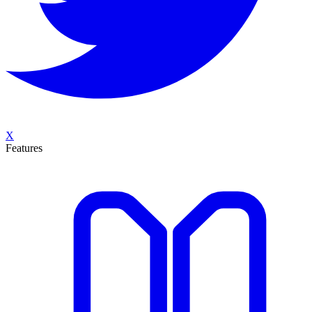
X
Features