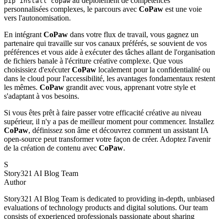
au déploiement de compétences
pip install copaw
personnalisées complexes, le parcours avec
CoPaw
est une voie
vers l'autonomisation.
En intégrant
CoPaw
dans votre flux de travail, vous gagnez un
partenaire qui travaille sur vos canaux préférés, se souvient de vos
préférences et vous aide à exécuter des tâches allant de l'organisation
de fichiers banale à l'écriture créative complexe. Que vous
choisissiez d'exécuter
CoPaw
localement pour la confidentialité ou
dans le cloud pour l'accessibilité, les avantages fondamentaux restent
les mêmes.
CoPaw
grandit avec vous, apprenant votre style et
s'adaptant à vos besoins.
Si vous êtes prêt à faire passer votre efficacité créative au niveau
supérieur, il n'y a pas de meilleur moment pour commencer. Installez
CoPaw
, définissez son âme et découvrez comment un assistant IA
open-source peut transformer votre façon de créer. Adoptez l'avenir
de la création de contenu avec
CoPaw
.
S
Story321 AI Blog Team
Author
Story321 AI Blog Team is dedicated to providing in-depth, unbiased
evaluations of technology products and digital solutions. Our team
consists of experienced professionals passionate about sharing