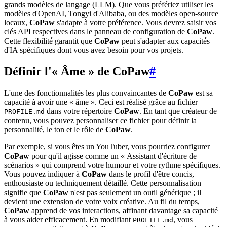
grands modèles de langage (LLM). Que vous préfériez utiliser les
modèles d'OpenAI, Tongyi d'Alibaba, ou des modèles open-source
locaux,
CoPaw
s'adapte à votre préférence. Vous devrez saisir vos
clés API respectives dans le panneau de configuration de
CoPaw
.
Cette flexibilité garantit que
CoPaw
peut s'adapter aux capacités
d'IA spécifiques dont vous avez besoin pour vos projets.
Définir l'« Âme » de CoPaw
#
L'une des fonctionnalités les plus convaincantes de
CoPaw
est sa
capacité à avoir une « âme ». Ceci est réalisé grâce au fichier
dans votre répertoire
CoPaw
. En tant que créateur de
PROFILE.md
contenu, vous pouvez personnaliser ce fichier pour définir la
personnalité, le ton et le rôle de
CoPaw
.
Par exemple, si vous êtes un YouTuber, vous pourriez configurer
CoPaw
pour qu'il agisse comme un « Assistant d'écriture de
scénarios » qui comprend votre humour et votre rythme spécifiques.
Vous pouvez indiquer à
CoPaw
dans le profil d'être concis,
enthousiaste ou techniquement détaillé. Cette personnalisation
signifie que
CoPaw
n'est pas seulement un outil générique ; il
devient une extension de votre voix créative. Au fil du temps,
CoPaw
apprend de vos interactions, affinant davantage sa capacité
à vous aider efficacement. En modifiant
, vous
PROFILE.md