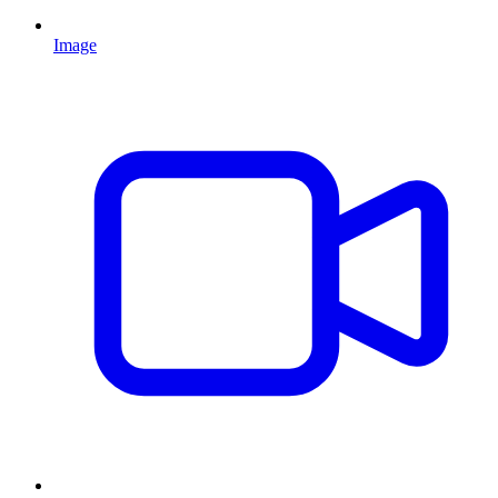
Image