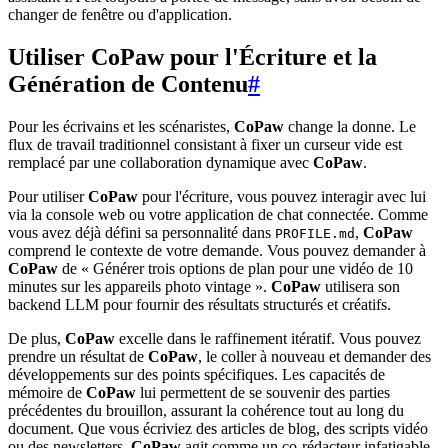
changer de fenêtre ou d'application.
Utiliser CoPaw pour l'Écriture et la
Génération de Contenu
#
Pour les écrivains et les scénaristes,
CoPaw
change la donne. Le
flux de travail traditionnel consistant à fixer un curseur vide est
remplacé par une collaboration dynamique avec
CoPaw
.
Pour utiliser
CoPaw
pour l'écriture, vous pouvez interagir avec lui
via la console web ou votre application de chat connectée. Comme
vous avez déjà défini sa personnalité dans
,
CoPaw
PROFILE.md
comprend le contexte de votre demande. Vous pouvez demander à
CoPaw
de « Générer trois options de plan pour une vidéo de 10
minutes sur les appareils photo vintage ».
CoPaw
utilisera son
backend LLM pour fournir des résultats structurés et créatifs.
De plus,
CoPaw
excelle dans le raffinement itératif. Vous pouvez
prendre un résultat de
CoPaw
, le coller à nouveau et demander des
développements sur des points spécifiques. Les capacités de
mémoire de
CoPaw
lui permettent de se souvenir des parties
précédentes du brouillon, assurant la cohérence tout au long du
document. Que vous écriviez des articles de blog, des scripts vidéo
ou des newsletters,
CoPaw
agit comme un co-rédacteur infatigable