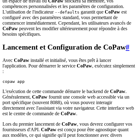
un espace de travail où
CoPaw
stockera sa mémoire, vos
compétences personnalisées et les paramètres de configuration.
L'utilisation de l'indicateur
garantit que
CoPaw
est
--defaults
configuré avec des paramètres standard, vous permettant de
commencer immédiatement. Cependant, les utilisateurs avancés de
CoPaw
peuvent les modifier ultérieurement pour répondre à des
besoins spécifiques.
Lancement et Configuration de CoPaw
#
Avec
CoPaw
installé et initialisé, vous êtes prêt à lancer
l'application. Pour démarrer le service
CoPaw
, exécutez simplement
:
L'exécution de cette commande démarre le backend de
CoPaw
.
Généralement,
CoPaw
fournit une console web accessible via un
port spécifique (souvent 8088), où vous pouvez interagir
directement avec l'assistant via votre navigateur. Cette interface web
est le centre de commande de
CoPaw
.
Lors du premier lancement de
CoPaw
, vous devrez configurer vos
fournisseurs d'API.
CoPaw
est conçu pour être agnostique quant
aux modèles, ce qui signifie qu'il peut fonctionner avec divers