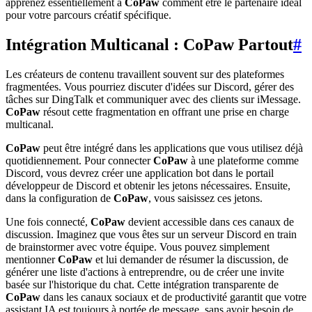
apprenez essentiellement à
CoPaw
comment être le partenaire idéal
pour votre parcours créatif spécifique.
Intégration Multicanal : CoPaw Partout
#
Les créateurs de contenu travaillent souvent sur des plateformes
fragmentées. Vous pourriez discuter d'idées sur Discord, gérer des
tâches sur DingTalk et communiquer avec des clients sur iMessage.
CoPaw
résout cette fragmentation en offrant une prise en charge
multicanal.
CoPaw
peut être intégré dans les applications que vous utilisez déjà
quotidiennement. Pour connecter
CoPaw
à une plateforme comme
Discord, vous devrez créer une application bot dans le portail
développeur de Discord et obtenir les jetons nécessaires. Ensuite,
dans la configuration de
CoPaw
, vous saisissez ces jetons.
Une fois connecté,
CoPaw
devient accessible dans ces canaux de
discussion. Imaginez que vous êtes sur un serveur Discord en train
de brainstormer avec votre équipe. Vous pouvez simplement
mentionner
CoPaw
et lui demander de résumer la discussion, de
générer une liste d'actions à entreprendre, ou de créer une invite
basée sur l'historique du chat. Cette intégration transparente de
CoPaw
dans les canaux sociaux et de productivité garantit que votre
assistant IA est toujours à portée de message, sans avoir besoin de