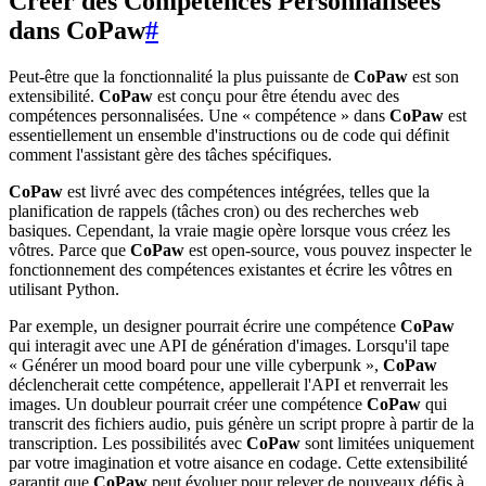
Créer des Compétences Personnalisées
dans CoPaw
#
Peut-être que la fonctionnalité la plus puissante de
CoPaw
est son
extensibilité.
CoPaw
est conçu pour être étendu avec des
compétences personnalisées. Une « compétence » dans
CoPaw
est
essentiellement un ensemble d'instructions ou de code qui définit
comment l'assistant gère des tâches spécifiques.
CoPaw
est livré avec des compétences intégrées, telles que la
planification de rappels (tâches cron) ou des recherches web
basiques. Cependant, la vraie magie opère lorsque vous créez les
vôtres. Parce que
CoPaw
est open-source, vous pouvez inspecter le
fonctionnement des compétences existantes et écrire les vôtres en
utilisant Python.
Par exemple, un designer pourrait écrire une compétence
CoPaw
qui interagit avec une API de génération d'images. Lorsqu'il tape
« Générer un mood board pour une ville cyberpunk »,
CoPaw
déclencherait cette compétence, appellerait l'API et renverrait les
images. Un doubleur pourrait créer une compétence
CoPaw
qui
transcrit des fichiers audio, puis génère un script propre à partir de la
transcription. Les possibilités avec
CoPaw
sont limitées uniquement
par votre imagination et votre aisance en codage. Cette extensibilité
garantit que
CoPaw
peut évoluer pour relever de nouveaux défis à