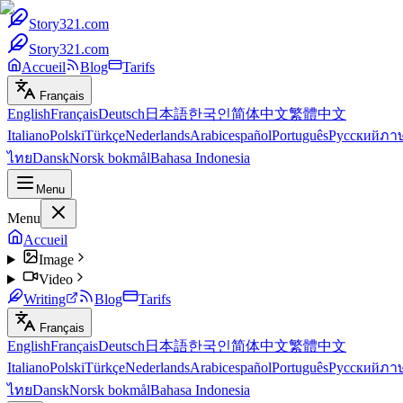
Story321.com
Story321.com
Accueil
Blog
Tarifs
Français
English
Français
Deutsch
日本語
한국인
简体中文
繁體中文
Italiano
Polski
Türkçe
Nederlands
Arabic
español
Português
Русский
ภา
ไทย
Dansk
Norsk bokmål
Bahasa Indonesia
Menu
Menu
Accueil
Image
Video
Writing
Blog
Tarifs
Français
English
Français
Deutsch
日本語
한국인
简体中文
繁體中文
Italiano
Polski
Türkçe
Nederlands
Arabic
español
Português
Русский
ภา
ไทย
Dansk
Norsk bokmål
Bahasa Indonesia