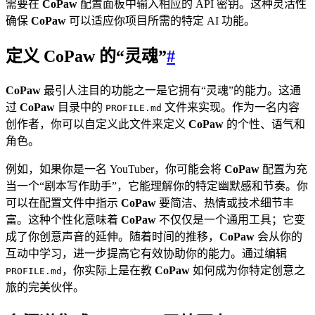
需要在
CoPaw
配置面板中输入相应的 API 密钥。这种灵活性
确保
CoPaw
可以适应你项目所需的特定 AI 功能。
定义 CoPaw 的“灵魂”
#
CoPaw
最引人注目的功能之一是它拥有“灵魂”的能力。这通
过
CoPaw
目录中的
文件来实现。作为一名内容
PROFILE.md
创作者，你可以自定义此文件来定义
CoPaw
的个性、语气和
角色。
例如，如果你是一名 YouTuber，你可能会将
CoPaw
配置为充
当一个“剧本写作助手”，它能理解你的特定幽默感和节奏。你
可以在配置文件中指示
CoPaw
要简洁、热情或技术细节丰
富。这种个性化意味着
CoPaw
不仅仅是一个通用工具；它变
成了你创意声音的延伸。随着时间的推移，
CoPaw
会从你的
互动中学习，进一步提高它有效协助你的能力。通过编辑
，你实际上是在教
CoPaw
如何成为你特定创意之
PROFILE.md
旅的完美伙伴。