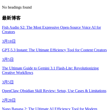
No headings found
最新博客
Fish Audio S2: The Most Expressive Open-Source Voice AI for
Creators
3月18日
GPT-5.3 Instant: The Ultimate Efficiency Tool for Content Creators
3月5日
The Ultimate Guide to Gemini 3.1 Flash-Lite: Revolutionizing
Creative Workflows
3月5日
OpenClaw Obsidian Skill Review: Setup, Use Cases & Limitations
2月28日
Nano Banana 2: The Ultimate AI Efficiency Tool for Modern