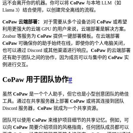
远不会离开你的机器。你可以将
CoPaw
与本地 LLM（如
Llama 3）结合使用，以创建完全离线的流程。
CoPaw 云端部署：
对于需要从多个设备访问
CoPaw
或希望
利用更强大的云端 GPU 的用户来说，云端部署是解决方案。
Zeabur 等服务为
CoPaw
提供一键部署模板。在云端部署
CoPaw
可确保你的助手始终在线，即使你的个人电脑关闭，
也可以通过 Discord 或其他渠道进行响应。
CoPaw
的云端部署
还有助于团队之间的协作，因为成员可以与集中的
CoPaw
实
例进行交互。
CoPaw 用于团队协作
#
虽然
CoPaw
是一个个人助手，但它也是小型创意团队的绝佳
工具。通过在共享服务器上部署
CoPaw
或将其连接到团队
Discord 服务器，
CoPaw
就成为一个共享资源。
团队可以使用
CoPaw
来维护项目细节的共享记忆。例如，可
以向
CoPaw
简要介绍项目的风格指南，任何团队成员都可以