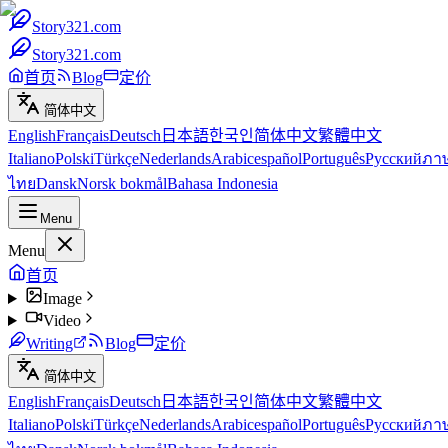
Story321.com
Story321.com
首页
Blog
定价
简体中文
English
Français
Deutsch
日本語
한국인
简体中文
繁體中文
Italiano
Polski
Türkçe
Nederlands
Arabic
español
Português
Русский
ภา
ไทย
Dansk
Norsk bokmål
Bahasa Indonesia
Menu
Menu
首页
Image
Video
Writing
Blog
定价
简体中文
English
Français
Deutsch
日本語
한국인
简体中文
繁體中文
Italiano
Polski
Türkçe
Nederlands
Arabic
español
Português
Русский
ภา