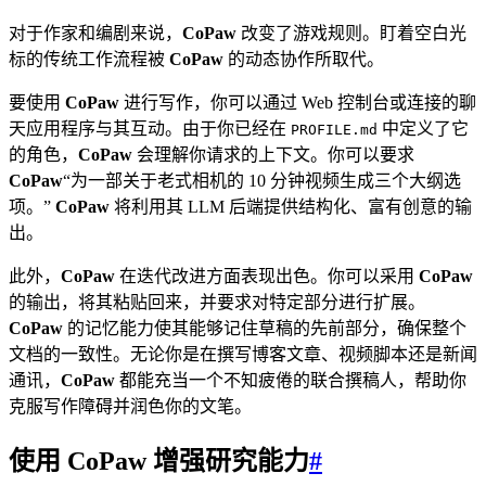
对于作家和编剧来说，
CoPaw
改变了游戏规则。盯着空白光
标的传统工作流程被
CoPaw
的动态协作所取代。
要使用
CoPaw
进行写作，你可以通过 Web 控制台或连接的聊
天应用程序与其互动。由于你已经在
中定义了它
PROFILE.md
的角色，
CoPaw
会理解你请求的上下文。你可以要求
CoPaw
“为一部关于老式相机的 10 分钟视频生成三个大纲选
项。”
CoPaw
将利用其 LLM 后端提供结构化、富有创意的输
出。
此外，
CoPaw
在迭代改进方面表现出色。你可以采用
CoPaw
的输出，将其粘贴回来，并要求对特定部分进行扩展。
CoPaw
的记忆能力使其能够记住草稿的先前部分，确保整个
文档的一致性。无论你是在撰写博客文章、视频脚本还是新闻
通讯，
CoPaw
都能充当一个不知疲倦的联合撰稿人，帮助你
克服写作障碍并润色你的文笔。
使用 CoPaw 增强研究能力
#