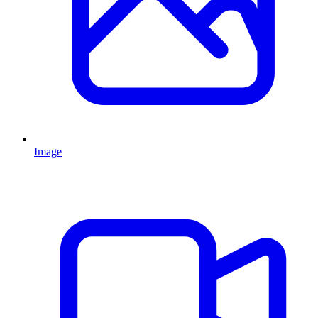
Image