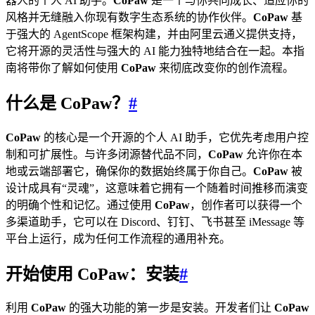
器人的个人 AI 助手。
CoPaw
是一个与你共同成长、适应你的
风格并无缝融入你现有数字生态系统的协作伙伴。
CoPaw
基
于强大的 AgentScope 框架构建，并由阿里云通义提供支持，
它将开源的灵活性与强大的 AI 能力独特地结合在一起。本指
南将带你了解如何使用
CoPaw
来彻底改变你的创作流程。
什么是 CoPaw？
#
CoPaw
的核心是一个开源的个人 AI 助手，它优先考虑用户控
制和可扩展性。与许多闭源替代品不同，
CoPaw
允许你在本
地或云端部署它，确保你的数据始终属于你自己。
CoPaw
被
设计成具有“灵魂”，这意味着它拥有一个随着时间推移而演变
的明确个性和记忆。通过使用
CoPaw
，创作者可以获得一个
多渠道助手，它可以在 Discord、钉钉、飞书甚至 iMessage 等
平台上运行，成为任何工作流程的通用补充。
开始使用 CoPaw：安装
#
利用
CoPaw
的强大功能的第一步是安装。开发者们让
CoPaw