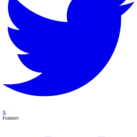
X
Features