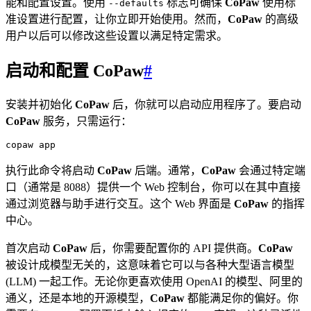
能和配置设置。使用
标志可确保
CoPaw
使用标
--defaults
准设置进行配置，让你立即开始使用。然而，
CoPaw
的高级
用户以后可以修改这些设置以满足特定需求。
启动和配置 CoPaw
#
安装并初始化
CoPaw
后，你就可以启动应用程序了。要启动
CoPaw
服务，只需运行：
执行此命令将启动
CoPaw
后端。通常，
CoPaw
会通过特定端
口（通常是 8088）提供一个 Web 控制台，你可以在其中直接
通过浏览器与助手进行交互。这个 Web 界面是
CoPaw
的指挥
中心。
首次启动
CoPaw
后，你需要配置你的 API 提供商。
CoPaw
被设计成模型无关的，这意味着它可以与各种大型语言模型
(LLM) 一起工作。无论你更喜欢使用 OpenAI 的模型、阿里的
通义，还是本地的开源模型，
CoPaw
都能满足你的偏好。你