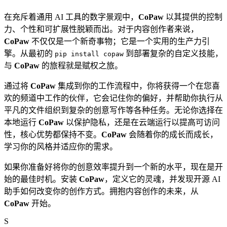
在充斥着通用 AI 工具的数字景观中，
CoPaw
以其提供的控制
力、个性和可扩展性脱颖而出。对于内容创作者来说，
CoPaw
不仅仅是一个新奇事物；它是一个实用的生产力引
擎。从最初的
到部署复杂的自定义技能，
pip install copaw
与
CoPaw
的旅程就是赋权之旅。
通过将
CoPaw
集成到你的工作流程中，你将获得一个在您喜
欢的频道中工作的伙伴，它会记住你的偏好，并帮助你执行从
平凡的文件组织到复杂的创意写作等各种任务。无论你选择在
本地运行
CoPaw
以保护隐私，还是在云端运行以提高可访问
性，核心优势都保持不变。
CoPaw
会随着你的成长而成长，
学习你的风格并适应你的需求。
如果你准备好将你的创意效率提升到一个新的水平，现在是开
始的最佳时机。安装
CoPaw
，定义它的灵魂，并发现开源 AI
助手如何改变你的创作方式。拥抱内容创作的未来，从
CoPaw
开始。
S