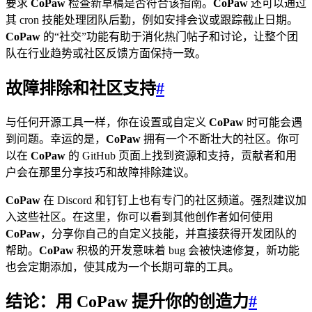
要求
CoPaw
检查新草稿是否符合该指南。
CoPaw
还可以通过
其 cron 技能处理团队后勤，例如安排会议或跟踪截止日期。
CoPaw
的“社交”功能有助于消化热门帖子和讨论，让整个团
队在行业趋势或社区反馈方面保持一致。
故障排除和社区支持
#
与任何开源工具一样，你在设置或自定义
CoPaw
时可能会遇
到问题。幸运的是，
CoPaw
拥有一个不断壮大的社区。你可
以在
CoPaw
的 GitHub 页面上找到资源和支持，贡献者和用
户会在那里分享技巧和故障排除建议。
CoPaw
在 Discord 和钉钉上也有专门的社区频道。强烈建议加
入这些社区。在这里，你可以看到其他创作者如何使用
CoPaw
，分享你自己的自定义技能，并直接获得开发团队的
帮助。
CoPaw
积极的开发意味着 bug 会被快速修复，新功能
也会定期添加，使其成为一个长期可靠的工具。
结论：用 CoPaw 提升你的创造力
#