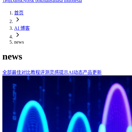
ไทย
Dansk
Norsk bokmål
Bahasa Indonesia
首页
AI 博客
news
news
全部
最佳
对比
教程
评测
灵感提示
AI动态
产品更新