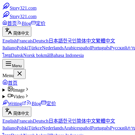
Story321.com
Story321.com
首页
Blog
定价
简体中文
English
Français
Deutsch
日本語
한국인
简体中文
繁體中文
Italiano
Polski
Türkçe
Nederlands
Arabic
español
Português
Русский
ภา
ไทย
Dansk
Norsk bokmål
Bahasa Indonesia
Menu
Menu
首页
Image
Video
Writing
Blog
定价
简体中文
English
Français
Deutsch
日本語
한국인
简体中文
繁體中文
Italiano
Polski
Türkçe
Nederlands
Arabic
español
Português
Русский
ภา