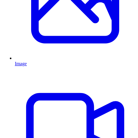
Image