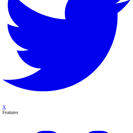
X
Features