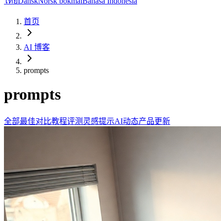
ไทย
Dansk
Norsk bokmål
Bahasa Indonesia
首页
AI 博客
prompts
prompts
全部
最佳
对比
教程
评测
灵感提示
AI动态
产品更新