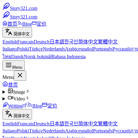
Story321.com
Story321.com
首页
Blog
定价
简体中文
English
Français
Deutsch
日本語
한국인
简体中文
繁體中文
Italiano
Polski
Türkçe
Nederlands
Arabic
español
Português
Русский
ภา
ไทย
Dansk
Norsk bokmål
Bahasa Indonesia
Menu
Menu
首页
Image
Video
Writing
Blog
定价
简体中文
English
Français
Deutsch
日本語
한국인
简体中文
繁體中文
Italiano
Polski
Türkçe
Nederlands
Arabic
español
Português
Русский
ภา