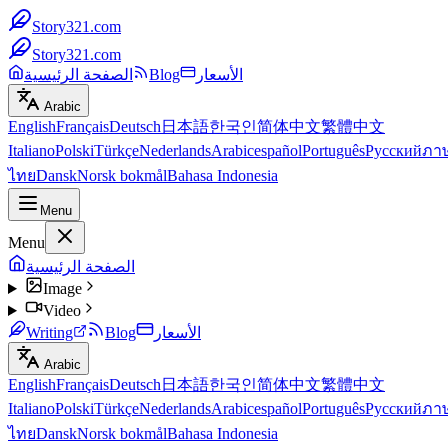
Story321.com
Story321.com
الأسعار
Blog
الصفحة الرئيسية
Arabic
English
Français
Deutsch
日本語
한국인
简体中文
繁體中文
Italiano
Polski
Türkçe
Nederlands
Arabic
español
Português
Русский
ภา
ไทย
Dansk
Norsk bokmål
Bahasa Indonesia
Menu
Menu
الصفحة الرئيسية
Image
Video
الأسعار
Blog
Writing
Arabic
English
Français
Deutsch
日本語
한국인
简体中文
繁體中文
Italiano
Polski
Türkçe
Nederlands
Arabic
español
Português
Русский
ภา
ไทย
Dansk
Norsk bokmål
Bahasa Indonesia