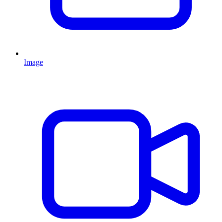
Image