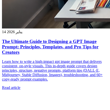
14 يناير 2026
The Ultimate Guide to Designing a GPT Image
Prompt: Principles, Templates, and Pro Tips for
Creators
Learn how to write a high‑impact gpt image prompt that delivers
consistent, on‑style visuals. This in‑depth guide covers design
principles, structure, negative prompts, platform tips (DALL·E,
Midjourney, Stable Diffusion, Imagen), troubleshooting, and 60+
copy‑ready prompt examples.
Read article