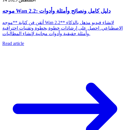
موجه Wan 2.2: دليل كامل ونصائح وأمثلة وأدوات
أتقن فن كتابة **موجه Wan 2.2** لإنشاء فيديو مذهل بالذكاء
الاصطناعي. احصل على إرشادات خطوة بخطوة وتقنيات احترافية
وأمثلة حقيقية وأدوات مجانية لإنشاء المطالبات.
Read article