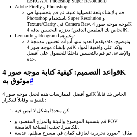
ESRGAN، Photoshop Super Resolution).
Adobe Firefly و Photoshop:
قم بالإنشاء بلغة تفصيلية غنية، ثم قم بتحسينها في
Photoshop باستخدام Super Resolution و
Texture/Clarity في Camera Raw. يوجه موجه صور 4K
الخاص بك الملمس الدقيق؛ يعززه التحسين بدقة 4K.
Leonardo و Ideogram وغيرهما:
يقدم العديد منها أدوات تحسين مدمجة 2x/4x وتوضيح.
قم بإنشاء موجه صور 4K يؤكد على واقعية المواد
والإضاءة، ثم قم بالتحسين داخليًا للحصول على أفضل
حدة.
قواعد التصميم: كيفية كتابة موجه صور 4K
#
موثوق به
اتبع أفضل الممارسات هذه لجعل موجه صور 4K الخاص بك قابلاً
للتنبؤ به وقابلاً للتكرار:
كن محددًا بشكل لا لبس فيه
قم بتسمية الموضوع والبيئة والمزاج المقصود و POV
للكاميرا. تجنب الصياغة الغامضة.
مثال: "صورة تحريرية لعازف كمان في مسرح مظلم، عدسة