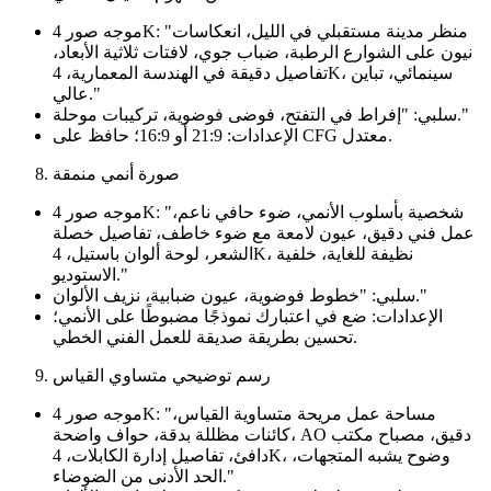
موجه صور 4K: "منظر مدينة مستقبلي في الليل، انعكاسات
نيون على الشوارع الرطبة، ضباب جوي، لافتات ثلاثية الأبعاد،
تفاصيل دقيقة في الهندسة المعمارية، 4K، سينمائي، تباين
عالي."
سلبي: "إفراط في التفتح، فوضى فوضوية، تركيبات موحلة."
الإعدادات: 21:9 أو 16:9؛ حافظ على CFG معتدل.
صورة أنمي منمقة
موجه صور 4K: "شخصية بأسلوب الأنمي، ضوء حافي ناعم،
عمل فني دقيق، عيون لامعة مع ضوء خاطف، تفاصيل خصلة
الشعر، لوحة ألوان باستيل، 4K، نظيفة للغاية، خلفية
الاستوديو."
سلبي: "خطوط فوضوية، عيون ضبابية، نزيف الألوان."
الإعدادات: ضع في اعتبارك نموذجًا مضبوطًا على الأنمي؛
تحسين بطريقة صديقة للعمل الفني الخطي.
رسم توضيحي متساوي القياس
موجه صور 4K: "مساحة عمل مريحة متساوية القياس،
كائنات مظللة بدقة، حواف واضحة، AO دقيق، مصباح مكتب
دافئ، تفاصيل إدارة الكابلات، 4K، وضوح يشبه المتجهات،
الحد الأدنى من الضوضاء."