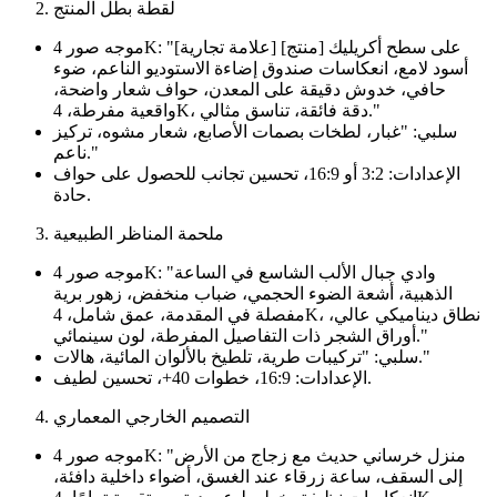
لقطة بطل المنتج
موجه صور 4K: "[علامة تجارية] [منتج] على سطح أكريليك
أسود لامع، انعكاسات صندوق إضاءة الاستوديو الناعم، ضوء
حافي، خدوش دقيقة على المعدن، حواف شعار واضحة،
واقعية مفرطة، 4K، دقة فائقة، تناسق مثالي."
سلبي: "غبار، لطخات بصمات الأصابع، شعار مشوه، تركيز
ناعم."
الإعدادات: 3:2 أو 16:9، تحسين تجانب للحصول على حواف
حادة.
ملحمة المناظر الطبيعية
موجه صور 4K: "وادي جبال الألب الشاسع في الساعة
الذهبية، أشعة الضوء الحجمي، ضباب منخفض، زهور برية
مفصلة في المقدمة، عمق شامل، 4K، نطاق ديناميكي عالي،
أوراق الشجر ذات التفاصيل المفرطة، لون سينمائي."
سلبي: "تركيبات طرية، تلطيخ بالألوان المائية، هالات."
الإعدادات: 16:9، خطوات 40+، تحسين لطيف.
التصميم الخارجي المعماري
موجه صور 4K: "منزل خرساني حديث مع زجاج من الأرض
إلى السقف، ساعة زرقاء عند الغسق، أضواء داخلية دافئة،