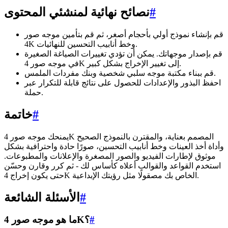
#
نصائح نهائية لمنشئي المحتوى
قم بإنشاء نموذج أولي بأحجام أصغر، ثم قم بتأمين موجه صور
4K وخط أنابيب التحسين للنهائيات.
قم بإصدار موجهاتك. يمكن أن تؤدي تغييرات الصياغة الصغيرة
في موجه صور 4K إلى تغيير الإخراج بشكل كبير.
قم ببناء مكتبة موجه سلبي شخصية وبنك مفردات الملمس.
احفظ البذور والإعدادات للحصول على نتائج قابلة للتكرار عبر
حملة.
#
خاتمة
يمنحك موجه صور 4K المصمم بعناية، والمقترن بالنموذج الصحيح
وأداة أخذ العينات وخط أنابيب التحسين، صورًا حادة واحترافية بشكل
موثوق لإطارات الفيديو والصور المصغرة والإعلانات والمطبوعات.
استخدم القواعد والقوالب أعلاه كأساس لك - ثم كرر وقارن وحسّن
حتى يكون إخراج 4K الخاص بك مصقولًا مثل رؤيتك الإبداعية.
#
الأسئلة الشائعة
#
ما هو موجه صور 4K؟