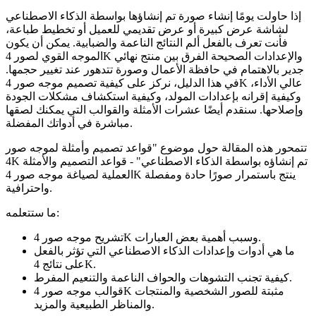
إذا حاولت يومًا إنشاء صورة تم إنشاؤها بواسطة الذكاء الاصطناعي
لشاشة عرض كبيرة أو عرض تقديمي للعميل أو تخطيط طباعة،
فأنت تعرف بالفعل ألم النتائج الناعمة والضبابية. يمكن أن يكون
الموجه القوي لصور 4K والإعدادات الصحيحة الفرق بين منتج نهائي
جدير بالاهتمام في حافظة الأعمال وصورة تتدهور عند تغيير حجمها.
في هذا الدليل، نركز على كيفية تصميم موجه صور 4K عالي الأداء،
وكيفية إقرانه بإعدادات المولد، وكيفية استكشاف مشكلات الجودة
وإصلاحها. سنقدم أيضًا عشرات الأمثلة والقوالب التي يمكنك لصقها
مباشرة في أدواتك المفضلة.
تتمحور هذه المقالة حول موضوع "قواعد تصميم وأمثلة لموجه صور
4K تم إنشاؤه بواسطة الذكاء الاصطناعي" - قواعد التصميم والأمثلة
العملية لصياغة موجه صور 4K ينتج باستمرار صورًا حادة ومفصلة
واحترافية.
ما ستتعلمه:
تشريح موجه صور 4K وسبب أهمية بعض العبارات.
ما هي أدوات وإعدادات الذكاء الاصطناعي التي تؤثر بالفعل
على نتائج 4K.
كيفية تجنب التشوهات والحواف الناعمة والتنعيم المفرط.
قوالب موجه صور 4K مثبتة للصور الشخصية والمنتجات
والمناظر الطبيعية والمزيد.