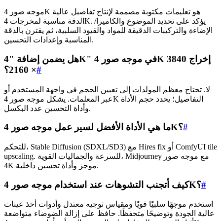
موجه صور 4K هو تعليمات مكتوبة مصممة لإنتاج تفاصيل عالية
الدقة مناسبة لمخرجات 4K. يؤكد على تحديد الموضوع والكاميرا/
الإضاءة والتركيبات الدقيقة للمواد والقيود السلبية، ثم يقترن بالدقة
المناسبة وإعدادات التحسين.
هل يضمن إضافة "4K" في موجه صور 4K إخراج 3840
#
× 2160؟
لا. تحتاج معظم المولدات إلى تعيين الحجم في واجهة المستخدم أو
عبر المعلمات. يشكل موجه صور 4K التفاصيل؛ يحدد حجم الأداة
وأداة التحسين عدد البكسل.
#
ما هي الأداة الأفضل لسير عمل موجه صور 4K؟
للتحكم، Stable Diffusion (SDXL/SD3) مع Hires fix أو ComfyUI tile
upscaling. للسرعة والجماليات القوية، Midjourney مع موجه صور
4K موجز وأداة تحسين داخلية.
#
كيف أتجنب التشوهات عند استخدام موجه صور 4K؟
استخدم موجهًا سلبيًا قويًا ومقياس توجيه معتدل وأدوات أخذ عينات
عالية الجودة وتوضيحًا متحفظًا. حافظ على إزالة الضوضاء متواضعة