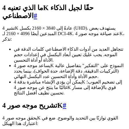
ما الذي تعنيه 4K حقًا لجيل الذكاء
#
الاصطناعي
تشير 4K عادةً إلى 3840 × 2160 بكسل (UHD). يستهدف بعض
المبدعين أيضًا 4096 × 2160 لـ DCI-4K. عند صياغة موجه صور 4K،
تذكر:
تتجاهل العديد من أدوات الذكاء الاصطناعي كلمات الدقة في
الموجه. يجب عليك تعيين أبعاد البكسل في إعدادات حجم
الأداة أو أداة التحسين.
يساعد موجه صور 4K النموذج على "التفكير" بتفاصيل عالية
(التركيبات الدقيقة، دقة الإضاءة، حدة الحواف)، بينما يحدد
حجم الأداة وأداة التحسين عدد البكسل النهائي.
يمكن أن يؤدي الإنشاء مباشرة بدقة 4K إلى تضخيم العيوب؛
غالبًا ما ينتج عن موجه صور 4K قوي بالإضافة إلى مسار
تحسين نظيف أفضل النتائج.
#
تشريح موجه صور 4K
يحقق موجه صور 4K القوي توازنًا بين التحديد والوضوح. ضع في
اعتبارك هذا الهيكل: