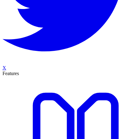
X
Features