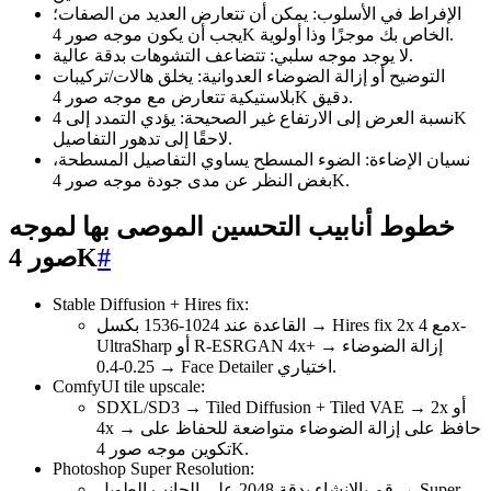
الإفراط في الأسلوب: يمكن أن تتعارض العديد من الصفات؛
يجب أن يكون موجه صور 4K الخاص بك موجزًا وذا أولوية.
لا يوجد موجه سلبي: تتضاعف التشوهات بدقة عالية.
التوضيح أو إزالة الضوضاء العدوانية: يخلق هالات/تركيبات
بلاستيكية تتعارض مع موجه صور 4K دقيق.
نسبة العرض إلى الارتفاع غير الصحيحة: يؤدي التمدد إلى 4K
لاحقًا إلى تدهور التفاصيل.
نسيان الإضاءة: الضوء المسطح يساوي التفاصيل المسطحة،
بغض النظر عن مدى جودة موجه صور 4K.
خطوط أنابيب التحسين الموصى بها لموجه
#
صور 4K
Stable Diffusion + Hires fix:
القاعدة عند 1024-1536 بكسل → Hires fix 2x مع 4x-
UltraSharp أو R-ESRGAN 4x+ → إزالة الضوضاء
0.25-0.4 → Face Detailer اختياري.
ComfyUI tile upscale:
SDXL/SD3 → Tiled Diffusion + Tiled VAE → 2x أو
4x → حافظ على إزالة الضوضاء متواضعة للحفاظ على
تكوين موجه صور 4K.
Photoshop Super Resolution:
قم بالإنشاء بدقة 2048 على الجانب الطويل → Super