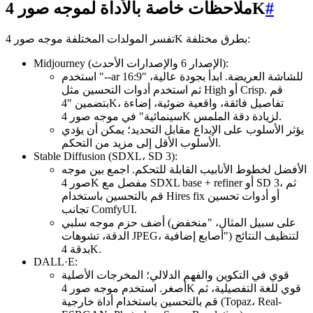
#
ملاحظات خاصة بالأداة لموجه صور 4K
تفسر المولدات المختلفة موجه صور 4K بطرق مختلفة:
Midjourney (الإصدار 6 والإصدارات الأحدث):
استخدم "--ar 16:9" للشاشة العريضة. ابدأ بجودة عالية،
ثم استخدم أدوات التحسين مثل High أو Crisp. قم
بتضمين "4K، تفاصيل فائقة، واقعية ضوئية، إضاءة
سينمائية" في موجه صور 4K لزيادة دقة الملمس.
يؤثر الأسلوب على الإبداع مقابل التحديد؛ يمكن أن يؤدي
الأسلوب الأقل إلى مزيد من التحكم.
Stable Diffusion (SDXL، SD 3):
الأفضل لخطوط الأنابيب القابلة للتحكم. اجمع بين موجه
صور 4K مفصل مع SDXL base + refiner أو SD 3، ثم
قم بالتحسين باستخدام Hires fix أو أدوات تحسين
تجانب ComfyUI.
أضف حزم موجه سلبي (على سبيل المثال، "منخفض
الدقة، تشوهات JPEG، أصابع إضافية") لتنظيف النتائج
بدقة 4K.
DALL·E:
قوي في التكوين والفهم الدلالي؛ المخرجات الأصلية
أصغر. استخدم موجه صور 4K قوي للغة التفصيلية، ثم
قم بالتحسين باستخدام أداة خارجية (Topaz، Real-