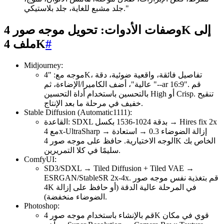
جلد مشبع للغاية، جلد بلاستيكي."
وصفات الأدوات: تحويل موجه صور 4K إلى
#
ملف 4K
Midjourney:
موجه مع: "4K، تفاصيل فائقة، واقعية ضوئية، دقة
عالية"، أضف الكاميرا/الإضاءة، ثم "--ar 16:9". قم
بالتحسين باستخدام أداة التحسين High أو Crisp. تنقيح
خفيف في مرحلة ما بعد الإنتاج.
Stable Diffusion (Automatic1111):
القاعدة: SDXL بدقة 1024-1536 بكسل → Hires fix 2x
مع 4x-UltraSharp → إزالة الضوضاء 0.3 → استعادة
الوجه الاختيارية. حافظ على موجه صور 4K الخاص بك
سليمًا في كلا التمريرين.
ComfyUI:
SD3/SDXL → Tiled Diffusion + Tiled VAE →
ESRGAN/StableSR 2x-4x. قم بتغذية نفس موجه صور
4K في المرحلة عالية الدقة (أو حافظ على إزالة
الضوضاء منخفضة).
Photoshop:
قم بالإنشاء باستخدام موجه صور 4K قوي في مكان