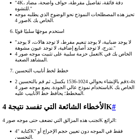
"4K، دقة فائقة، تفاصيل مفرطة، حواف واضحة، مضاد
للتشوه."
تحيز هذه المصطلحات النموذج نحو الوضوح الذي يطلبه موجه
صور 4K الخاص بك.
استخدم موجهًا سلبيًا قويًا
"لا يوجد ضبابية، لا يوجد تنعيم مفرط، لا توجد هالات، لا يوجد
تدرج، لا توجد أصابع إضافية، لا توجد عيون مشوهة."
تعمل حزمة سلبية على تثبيت موجه صور 4K الخاص بك في
المشاهد الصعبة.
خطط لخط أنابيب التحسين
قم بالإنشاء بحوالي 1024-1536 بكسل، ثم قم بالتحسين 2x-4x
باستخدام نموذج عالي الجودة. يضع موجه صور 4K الخاص بك
المخطط؛ يحافظ خط الأنابيب عليه.
#
الأخطاء الشائعة التي تفسد نتيجة 4K
تجنب هذه المزالق التي تضعف حتى موجه صور 4K الرائع:
كتابة "4K" فقط في الموجه دون تعيين حجم الإخراج أو
التحسين.