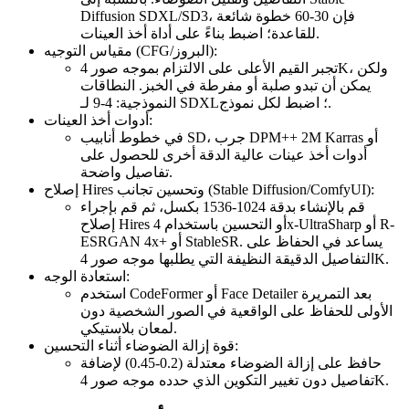
Diffusion SDXL/SD3، فإن 30-60 خطوة شائعة
للقاعدة؛ اضبط بناءً على أداة أخذ العينات.
مقياس التوجيه (CFG/البروز):
تجبر القيم الأعلى على الالتزام بموجه صور 4K، ولكن
يمكن أن تبدو صلبة أو مفرطة في الخبز. النطاقات
النموذجية: 4-9 لـ SDXL؛ اضبط لكل نموذج.
أدوات أخذ العينات:
في خطوط أنابيب SD، جرب DPM++ 2M Karras أو
أدوات أخذ عينات عالية الدقة أخرى للحصول على
تفاصيل واضحة.
إصلاح Hires وتحسين تجانب (Stable Diffusion/ComfyUI):
قم بالإنشاء بدقة 1024-1536 بكسل، ثم قم بإجراء
إصلاح Hires أو التحسين باستخدام 4x-UltraSharp أو R-
ESRGAN 4x+ أو StableSR. يساعد في الحفاظ على
التفاصيل الدقيقة النظيفة التي يطلبها موجه صور 4K.
استعادة الوجه:
استخدم CodeFormer أو Face Detailer بعد التمريرة
الأولى للحفاظ على الواقعية في الصور الشخصية دون
لمعان بلاستيكي.
قوة إزالة الضوضاء أثناء التحسين:
حافظ على إزالة الضوضاء معتدلة (0.2-0.45) لإضافة
تفاصيل دون تغيير التكوين الذي حدده موجه صور 4K.