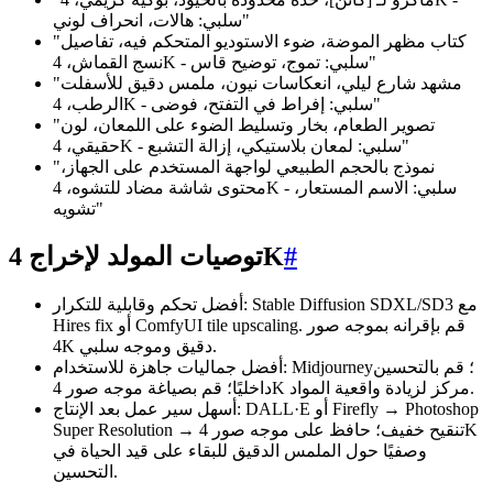
سلبي: هالات، انحراف لوني"
"كتاب مظهر الموضة، ضوء الاستوديو المتحكم فيه، تفاصيل
نسج القماش، 4K - سلبي: تموج، توضيح قاس"
"مشهد شارع ليلي، انعكاسات نيون، ملمس دقيق للأسفلت
الرطب، 4K - سلبي: إفراط في التفتح، فوضى"
"تصوير الطعام، بخار وتسليط الضوء على اللمعان، لون
حقيقي، 4K - سلبي: لمعان بلاستيكي، إزالة التشبع"
"نموذج بالحجم الطبيعي لواجهة المستخدم على الجهاز،
محتوى شاشة مضاد للتشوه، 4K - سلبي: الاسم المستعار،
تشويه"
#
توصيات المولد لإخراج 4K
أفضل تحكم وقابلية للتكرار: Stable Diffusion SDXL/SD3 مع
Hires fix أو ComfyUI tile upscaling. قم بإقرانه بموجه صور
4K دقيق وموجه سلبي.
أفضل جماليات جاهزة للاستخدام: Midjourney؛ قم بالتحسين
داخليًا؛ قم بصياغة موجه صور 4K مركز لزيادة واقعية المواد.
أسهل سير عمل بعد الإنتاج: DALL·E أو Firefly → Photoshop
Super Resolution → تنقيح خفيف؛ حافظ على موجه صور 4K
وصفيًا حول الملمس الدقيق للبقاء على قيد الحياة في
التحسين.