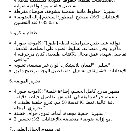
انعكاسات نظيفة، خطوط عمودية مستقيمة تمامًا، 4K،
تفاصيل فائقة، مواد واقعية ضوئية."
سلبي: "خطوط مائلة، هندسة مشوهة، ضوضاء مفرطة."
الإعدادات: 16:9، تصحيح المنظور؛ استخدم إزالة الضوضاء
0.25-0.35 عند التحسين.
طعام ماكرو
موجه صور 4K: "[طبق] ذواقة على طبق سيراميك، لقطة
ماكرو، بخار متصاعد، تسليط الضوء على الصلصة اللامعة،
فتات طبيعية، كتان مزخرف، 4K، تفاصيل شهية، عمق مجال
واقعي."
سلبي: "لمعان بلاستيكي، ألوان غير مشبعة، تشويه."
الإعدادات: 4:5، إيقاف تشغيل أداة تفصيل الوجه، توضيح دقيق.
تحرير الموضة
موجه صور 4K: "مظهر مدرج كامل الجسم، إضاءة خلفية
ناعمة، حركة دقيقة في القماش، تفاصيل خياطة دقيقة،
عدسة 50 مم، تدرج خلفية نظيف، 4K، دقة عالية، نمط
تحريري للمجلة."
سلبي: "خلفية مجعدة، أنماط تموج، حواف خشنة."
الإعدادات: 3:2؛ تحسين 2x مع إزالة ضوضاء منخفضة.
فن مفهوم الخيال العلمي