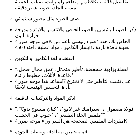
85 مم، إضاءة رامبرانت، ضباب ناعم، 4K، تفاصيل فائقة،
مسام الجلد، خيوط شعر دقيقة."
صف الضوء مثل مصور سينمائي
اذكر الضوء الرئيسي والضوء الحافي والانتشار والارتداد ودرجة
حرارة اللون.
في موجه صور 4K الخاص بك، حدد "ضوء رئيسي ناعم من
يسار الكاميرا، مواد عملية دافئة 4500K، تعبئة نافذة باردة."
استخدم لغة الكاميرا والتكوين
"لقطة بزاوية منخفضة، تأطير متماثل، عمق مجال ضحل،
قاعدة الأثلاث، خطوط رائدة."
يساعد هذا موجه صور 4K على تثبيت التأطير حتى لا تخترع
أداة التحسين الهندسة لاحقًا.
اذكر المواد والتركيبات الدقيقة
"فولاذ مصقول"، "سيراميك غير لامع"، "كتان منسوج يدويًا"،
"ملمس الجلد الطبيعي"، "حبوب في الخشب".
مفردات الملمس الصحيحة هي السر وراء موجه صور 4K.
قم بتضمين نية الدقة وصفات الجودة