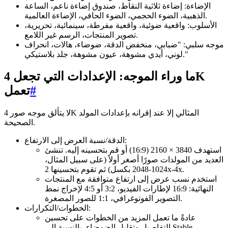
الإضاءة: إضاءة ثلاثية النقاط، صندوق إضاءة ناعم، الساعة
الذهبية، الضوء الحجمي، الضوء الحافي، الإضاءة العالمية.
الأسلوب: واقعية ضوئية، واقعية مفرطة، سينمائية، تحريرية،
تصوير المنتجات، الرسم غير اللامع.
موجه سلبي: "ضبابي، منخفض الدقة، ضوضاء، هالات، انحراف
لوني، أيدي مشوهة، عيون مشوهة، جلد بلاستيكي."
ما وراء الموجه: الإعدادات التي تجعل 4K
#
تعمل
لا يتألق موجه صور 4K المثالي إلا عند إقرانه بإعدادات المولد
الصحيحة.
الدقة/نسبة العرض إلى الارتفاع:
استهدف 3840 × 2160 (16:9) أو قم بتحسينه إليه. تنشئ
العديد من المولدات صورًا أصغر أولاً (على سبيل المثال،
1024-2048 بكسل) ثم تقوم بتحسينها 2x-4x.
استخدم نسب عرض إلى ارتفاع متوافقة مع المنتجات
النهائية: 16:9 لإطارات الفيديو، 3:2 أو 4:5 لإخراج نمط
التصوير الفوتوغرافي، 1:1 للصور المصغرة.
الخطوات/التكرارات:
عادةً ما تعمل المزيد من الخطوات على تحسين
التفاصيل وتقليل الضوضاء. بالنسبة إلى Stable