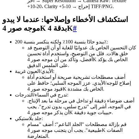
آخر → Super Resolution → Camera Raw: Texture
+10-20، Clarity +5-10 → إخراج TIFF/PNG.
استكشاف الأخطاء وإصلاحها: عندما لا يبدو
#
موجه صور 4K بدقة 4K
يبدو حادًا بنسبة 100٪ ولكنه ينكسر بنسبة 200٪:
كان التحسين الخاص بك عدوانيًا للغاية أو أن التوضيح قد
خلق هالات. قلل من التوضيح، واستخدم أداة تحسين
أفضل، وتأكد من أن موجه صور 4K الخاص بك يؤكد
على الملمس الدقيق.
الأيدي/العيون غريبة:
أضف مصطلحات تشريحية صريحة أو استخدم أداة
إصلاح للوجه/الأيدي. عزز الموجه السلبي؛ حافظ على
قيود موجه صور 4K الخاص بك مشددة.
تدرج في السماء/التدرجات:
أضف ضوضاء دقيقة أو تداخل في مرحلة ما بعد الإنتاج.
في الموجه، أشر إلى "تدرج سلس، بدون تدرج". يجب
أن يذكر موجه صور 4K حبيبات جوية دقيقة.
جلد بلاستيكي:
قم بإزالة مصطلحات "الجلد الناعم"؛ أضف "مسام
طبيعية". يجب أن يتجنب موجه صور 4K الصفات
المتعارضة.