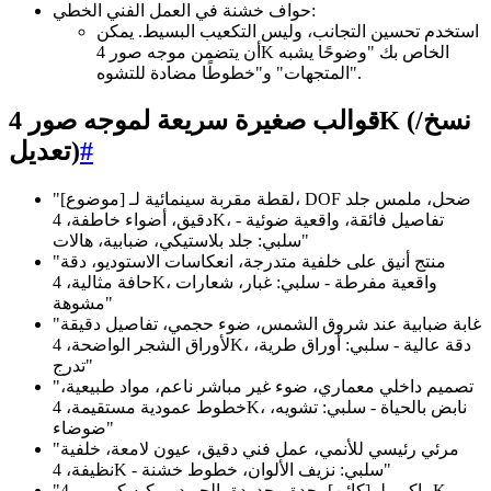
حواف خشنة في العمل الفني الخطي:
استخدم تحسين التجانب، وليس التكعيب البسيط. يمكن
أن يتضمن موجه صور 4K الخاص بك "وضوحًا يشبه
المتجهات" و"خطوطًا مضادة للتشوه".
قوالب صغيرة سريعة لموجه صور 4K (نسخ/
#
تعديل)
"لقطة مقربة سينمائية لـ [موضوع]، DOF ضحل، ملمس جلد
دقيق، أضواء خاطفة، 4K، تفاصيل فائقة، واقعية ضوئية -
سلبي: جلد بلاستيكي، ضبابية، هالات"
"منتج أنيق على خلفية متدرجة، انعكاسات الاستوديو، دقة
حافة مثالية، 4K، واقعية مفرطة - سلبي: غبار، شعارات
مشوهة"
"غابة ضبابية عند شروق الشمس، ضوء حجمي، تفاصيل دقيقة
لأوراق الشجر الواضحة، 4K، دقة عالية - سلبي: أوراق طرية،
تدرج"
"تصميم داخلي معماري، ضوء غير مباشر ناعم، مواد طبيعية،
خطوط عمودية مستقيمة، 4K، نابض بالحياة - سلبي: تشويه،
ضوضاء"
"مرئي رئيسي للأنمي، عمل فني دقيق، عيون لامعة، خلفية
نظيفة، 4K - سلبي: نزيف الألوان، خطوط خشنة"
"ماكرو لـ [كائن]، حدة محدودة بالحيود، بوكيه كريمي، 4K -