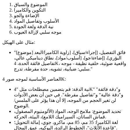
الموضوع والسياق
التكوين والكاميرا
الإضاءة والجو
الأسلوب وتفاصيل المواد
نية الدقة ولغة الجودة
موجه سلبي لإزالة العيوب
مثال على الهيكل:
"[موضوع] فائق التفصيل، [إجراء/سياق]، [زاوية الكاميرا/البعد
البؤري]، [إضاءة/جو]، [أسلوب/مواد]، نطاق ديناميكي عالي،
تفاصيل فائقة الحدة، 4K، واقعية ضوئية، خلفية نظيفة - موجه
سلبي: ضبابية، تشويه، حدة مفرطة، تدرج."
العناصر الأساسية لموجه صور 4K:
نية الدقة: قم بتضمين مصطلحات مثل "4K" و"دقة فائقة"
و"دقة عالية" و"تفاصيل مفرطة". في حين أن بعض الأدوات
لن تغير الحجم من الموجه، إلا أن هذا يؤثر على الملمس/
الوضوح.
تحديد الموضوع: ملامح الوجه، المواد (الألومنيوم المصقول،
قماش الساتان، السيراميك اللامع)، البيئة، الحركة.
لغة الكاميرا: 35 مم، 85 مم، ماكرو، جوي، إمالة التحويل؛
"قاعدة الأثلاث"، الخطوط الرائدة، البوكيه، عمق المجال.