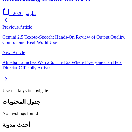
5 مارس 2026
Previous Article
Gemini 2.5 Text‑to‑Speech: Hands‑On Review of Output Quality,
Control, and Real‑World Use
Next Article
Alibaba Launches Wan 2.6: The Era Where Everyone Can Be a
Director Officially Arrives
Use
keys to navigate
←
→
جدول المحتويات
No headings found
أحدث مدونة