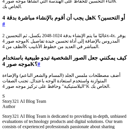
أثناء التحسين للحفاظ على الهندسة التي أنشأها موجه صور 4K
الخاص بك.
هل يجب أن أقوم بالإنشاء مباشرة بدقة 4K أو التحسين؟
#
غالبًا ما يتم الإنشاء بدقة 1024-2048 بكسل، ثم التحسين 2x-4x. يوفر
موجه صور 4K المدروس بالإضافة إلى أداة تحسين جيدة تفاصيل
أنظف من 4K المباشر في العديد من خطوط الأنابيب.
كيف يمكنني جعل الصور الشخصية تبدو طبيعية باستخدام
#
موجه صور 4K؟
أضف مصطلحات ملمس الجلد (المسام والشعر الناعم) والإضاءة
المتوازنة واستخدم استعادة الوجه باعتدال. تجنب الصفات
"البلاستيكية" وحافظ على تركيز موجه صور 4K الخاص بك.
S
Story321 AI Blog Team
Author
Story321 AI Blog Team is dedicated to providing in-depth, unbiased
evaluations of technology products and digital solutions. Our team
consists of experienced professionals passionate about sharing