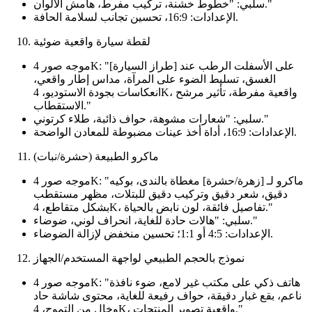
سلبي: "خطوط خشنة، تركيب مفرط، هامش الألوان."
الإعدادات: 16:9، تحسين تجانب لسلامة الحافة.
لقطة سيارة واقعية ضوئية
موجه صور 4K: "[طراز السيارة] على الأسفلت الرطب عند
الغسق، تسليط الضوء على المرآة، مداس إطار واقعي،
انعكاسات بجودة الاستوديو، 4K، واقعية مفرطة، تأثير مرشح
الاستقطاب."
سلبي: "شعارات مشوهة، حواف ذائبة، طلاء كرتوني."
الإعدادات: 16:9، أداة أخذ عينات مضبوطة للمعادن الواضحة.
ماكرو الطبيعة (حشرة/نبات)
موجه صور 4K: "ماكرو لـ [زهرة/حشرة] مغطاة بالندى، بوكيه
دقيق، شعر دقيق وتركيب دقيق للبتلات، مظهر مستقطب
بشكل متقاطع، 4K، تفاصيل فائقة، لون نابض بالحياة."
سلبي: "هالات حادة للغاية، انحراف لوني، ضوضاء."
الإعدادات: 4:5 أو 1:1؛ تحسين منخفض لإزالة الضوضاء.
نموذج بالحجم الطبيعي لواجهة المستخدم/الجهاز
موجه صور 4K: "هاتف ذكي على مكتب غير لامع، ضوء نافذة
ناعم، بقع غبار دقيقة، حواف رفيعة للغاية، محتوى شاشة حاد
وخالٍ من التموج، 4K، واقعية تصوير المنتجات."