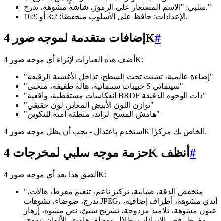
سلبي: "الاسم المستعار على الرموز، شاشة مشوهة، تدرج."
الإعدادات: حافظ على الأسلوب منخفضًا؛ 3:2 أو 16:9.
#
إضافات متقدمة لموجه صور 4K
أضف هذه العبارات لإثراء أي موجه صور 4K:
"إضاءة عالمية، تشتت تحت السطح، تداخل الأغشية الرقيقة"
"حبيبات سينمائية، هالة طفيفة، منحنى S سينمائي"
"انعكاسات مستقطبة، واقعية BRDF ذات الوجوه الدقيقة"
"توازن اللون الأبيض المعاير، لون حقيقي"
"هامش المسح الزائد، منطقة آمنة للتكوين"
استخدم باعتدال - يجب أن يظل موجه صور 4K الخاص بك مركزًا.
#
حزمة موجه سلبي لمخرجات 4K أنظف
الصق هذا بعد أي موجه صور 4K:
"منخفض الدقة، ضبابية، تركيز ناعم، تنعيم مفرط، هالات،
تدرج، ضوضاء، تشوهات JPEG، أيدي مشوهة، أطراف إضافية،
عيون مشوهة، تلاميذ مزدوجة، تشريح سيئ، نص مشوه، إزهار
مفرط، قص الإبرازات، ظلال موحلة، هامش الألوان، تموج،