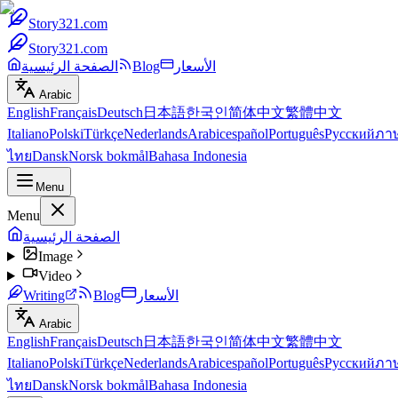
Story321.com
Story321.com
الأسعار
Blog
الصفحة الرئيسية
Arabic
English
Français
Deutsch
日本語
한국인
简体中文
繁體中文
Italiano
Polski
Türkçe
Nederlands
Arabic
español
Português
Русский
ภา
ไทย
Dansk
Norsk bokmål
Bahasa Indonesia
Menu
Menu
الصفحة الرئيسية
Image
Video
الأسعار
Blog
Writing
Arabic
English
Français
Deutsch
日本語
한국인
简体中文
繁體中文
Italiano
Polski
Türkçe
Nederlands
Arabic
español
Português
Русский
ภา
ไทย
Dansk
Norsk bokmål
Bahasa Indonesia