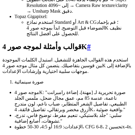
Resolution إلى ~4096 → Camera Raw texture/clarity
→ Unsharp Mask دقيق.
Topaz Gigapixel:
استخدم نماذج Standard أو Art & CG؛ قم بإخماد
الضوضاء قبل التوضيح. ابدأ بموجه صور 4K نظيف
للحصول على أفضل النتائج.
#
قوالب وأمثلة لموجه صور 4K
استخدم هذه القوالب الجاهزة للتشغيل. استبدل الكلمات الموجودة
بين قوسين بتفاصيلك. يتضمن كل مثال موجه صور 4K بالإضافة إلى
موجهات سلبية اختيارية وإرشادات الإعدادات.
صورة سينمائية
موجه صور 4K: "صورة تحريرية لـ [مهنة]، إضاءة رامبرانت
ناعمة، عدسة 85 مم، عمق مجال ضحل، ملمس الجلد
الطبيعي، تفاصيل الشعر المتطاير، ضباب ناعم، لون متدرج
أزرق مخضر وبرتقالي، تفاصيل فائقة، 4K، واقعية ضوئية."
سلبي: "جلد بلاستيكي، تنعيم مفرط، توضيح قاس، تدرج،
تشوهات، أصابع إضافية."
الإعدادات: 16:9 أو 4:5، 30-50 خطوة، CFG 6-8، تحسين 2x-4x.