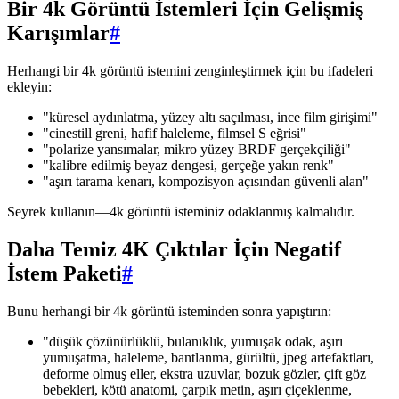
Bir 4k Görüntü İstemleri İçin Gelişmiş
Karışımlar
#
Herhangi bir 4k görüntü istemini zenginleştirmek için bu ifadeleri
ekleyin:
"küresel aydınlatma, yüzey altı saçılması, ince film girişimi"
"cinestill greni, hafif haleleme, filmsel S eğrisi"
"polarize yansımalar, mikro yüzey BRDF gerçekçiliği"
"kalibre edilmiş beyaz dengesi, gerçeğe yakın renk"
"aşırı tarama kenarı, kompozisyon açısından güvenli alan"
Seyrek kullanın—4k görüntü isteminiz odaklanmış kalmalıdır.
Daha Temiz 4K Çıktılar İçin Negatif
İstem Paketi
#
Bunu herhangi bir 4k görüntü isteminden sonra yapıştırın:
"düşük çözünürlüklü, bulanıklık, yumuşak odak, aşırı
yumuşatma, haleleme, bantlanma, gürültü, jpeg artefaktları,
deforme olmuş eller, ekstra uzuvlar, bozuk gözler, çift göz
bebekleri, kötü anatomi, çarpık metin, aşırı çiçeklenme,