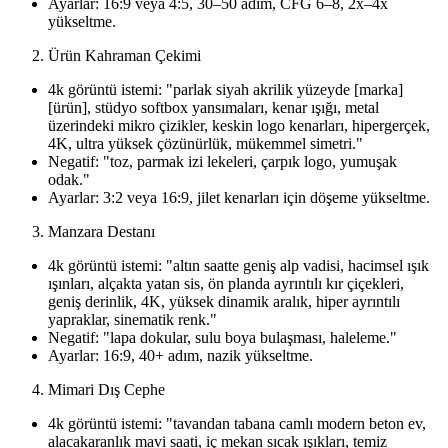
Ayarlar: 16:9 veya 4:5, 30–50 adım, CFG 6–8, 2x–4x
yükseltme.
Ürün Kahraman Çekimi
4k görüntü istemi: "parlak siyah akrilik yüzeyde [marka]
[ürün], stüdyo softbox yansımaları, kenar ışığı, metal
üzerindeki mikro çizikler, keskin logo kenarları, hipergerçek,
4K, ultra yüksek çözünürlük, mükemmel simetri."
Negatif: "toz, parmak izi lekeleri, çarpık logo, yumuşak
odak."
Ayarlar: 3:2 veya 16:9, jilet kenarları için döşeme yükseltme.
Manzara Destanı
4k görüntü istemi: "altın saatte geniş alp vadisi, hacimsel ışık
ışınları, alçakta yatan sis, ön planda ayrıntılı kır çiçekleri,
geniş derinlik, 4K, yüksek dinamik aralık, hiper ayrıntılı
yapraklar, sinematik renk."
Negatif: "lapa dokular, sulu boya bulaşması, haleleme."
Ayarlar: 16:9, 40+ adım, nazik yükseltme.
Mimari Dış Cephe
4k görüntü istemi: "tavandan tabana camlı modern beton ev,
alacakaranlık mavi saati, iç mekan sıcak ışıkları, temiz