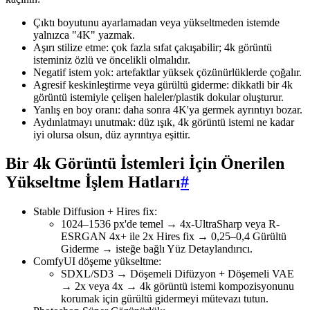
Çıktı boyutunu ayarlamadan veya yükseltmeden istemde
yalnızca "4K" yazmak.
Aşırı stilize etme: çok fazla sıfat çakışabilir; 4k görüntü
isteminiz özlü ve öncelikli olmalıdır.
Negatif istem yok: artefaktlar yüksek çözünürlüklerde çoğalır.
Agresif keskinleştirme veya gürültü giderme: dikkatli bir 4k
görüntü istemiyle çelişen haleler/plastik dokular oluşturur.
Yanlış en boy oranı: daha sonra 4K'ya germek ayrıntıyı bozar.
Aydınlatmayı unutmak: düz ışık, 4k görüntü istemi ne kadar
iyi olursa olsun, düz ayrıntıya eşittir.
Bir 4k Görüntü İstemleri İçin Önerilen
Yükseltme İşlem Hatları
#
Stable Diffusion + Hires fix:
1024–1536 px'de temel → 4x-UltraSharp veya R-
ESRGAN 4x+ ile 2x Hires fix → 0,25–0,4 Gürültü
Giderme → isteğe bağlı Yüz Detaylandırıcı.
ComfyUI döşeme yükseltme:
SDXL/SD3 → Döşemeli Difüzyon + Döşemeli VAE
→ 2x veya 4x → 4k görüntü istemi kompozisyonunu
korumak için gürültü gidermeyi mütevazı tutun.