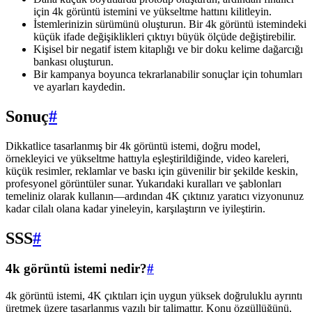
için 4k görüntü istemini ve yükseltme hattını kilitleyin.
İstemlerinizin sürümünü oluşturun. Bir 4k görüntü istemindeki
küçük ifade değişiklikleri çıktıyı büyük ölçüde değiştirebilir.
Kişisel bir negatif istem kitaplığı ve bir doku kelime dağarcığı
bankası oluşturun.
Bir kampanya boyunca tekrarlanabilir sonuçlar için tohumları
ve ayarları kaydedin.
Sonuç
#
Dikkatlice tasarlanmış bir 4k görüntü istemi, doğru model,
örnekleyici ve yükseltme hattıyla eşleştirildiğinde, video kareleri,
küçük resimler, reklamlar ve baskı için güvenilir bir şekilde keskin,
profesyonel görüntüler sunar. Yukarıdaki kuralları ve şablonları
temeliniz olarak kullanın—ardından 4K çıktınız yaratıcı vizyonunuz
kadar cilalı olana kadar yineleyin, karşılaştırın ve iyileştirin.
SSS
#
4k görüntü istemi nedir?
#
4k görüntü istemi, 4K çıktıları için uygun yüksek doğruluklu ayrıntı
üretmek üzere tasarlanmış yazılı bir talimattır. Konu özgüllüğünü,