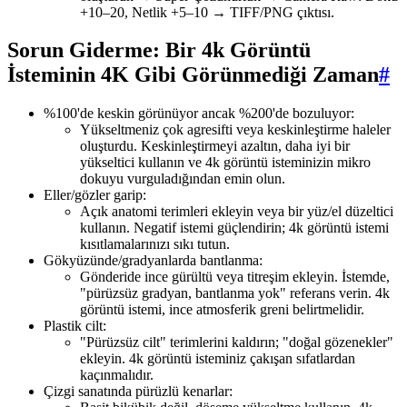
+10–20, Netlik +5–10 → TIFF/PNG çıktısı.
Sorun Giderme: Bir 4k Görüntü
İsteminin 4K Gibi Görünmediği Zaman
#
%100'de keskin görünüyor ancak %200'de bozuluyor:
Yükseltmeniz çok agresifti veya keskinleştirme haleler
oluşturdu. Keskinleştirmeyi azaltın, daha iyi bir
yükseltici kullanın ve 4k görüntü isteminizin mikro
dokuyu vurguladığından emin olun.
Eller/gözler garip:
Açık anatomi terimleri ekleyin veya bir yüz/el düzeltici
kullanın. Negatif istemi güçlendirin; 4k görüntü istemi
kısıtlamalarınızı sıkı tutun.
Gökyüzünde/gradyanlarda bantlanma:
Gönderide ince gürültü veya titreşim ekleyin. İstemde,
"pürüzsüz gradyan, bantlanma yok" referans verin. 4k
görüntü istemi, ince atmosferik greni belirtmelidir.
Plastik cilt:
"Pürüzsüz cilt" terimlerini kaldırın; "doğal gözenekler"
ekleyin. 4k görüntü isteminiz çakışan sıfatlardan
kaçınmalıdır.
Çizgi sanatında pürüzlü kenarlar: