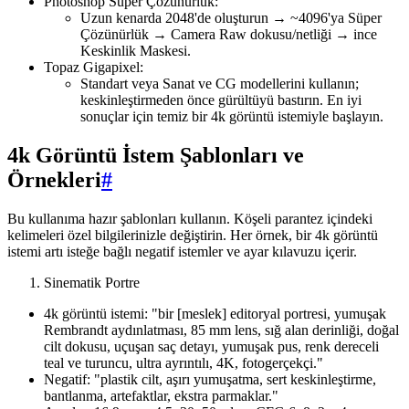
Photoshop Süper Çözünürlük:
Uzun kenarda 2048'de oluşturun → ~4096'ya Süper
Çözünürlük → Camera Raw dokusu/netliği → ince
Keskinlik Maskesi.
Topaz Gigapixel:
Standart veya Sanat ve CG modellerini kullanın;
keskinleştirmeden önce gürültüyü bastırın. En iyi
sonuçlar için temiz bir 4k görüntü istemiyle başlayın.
4k Görüntü İstem Şablonları ve
Örnekleri
#
Bu kullanıma hazır şablonları kullanın. Köşeli parantez içindeki
kelimeleri özel bilgilerinizle değiştirin. Her örnek, bir 4k görüntü
istemi artı isteğe bağlı negatif istemler ve ayar kılavuzu içerir.
Sinematik Portre
4k görüntü istemi: "bir [meslek] editoryal portresi, yumuşak
Rembrandt aydınlatması, 85 mm lens, sığ alan derinliği, doğal
cilt dokusu, uçuşan saç detayı, yumuşak pus, renk dereceli
teal ve turuncu, ultra ayrıntılı, 4K, fotogerçekçi."
Negatif: "plastik cilt, aşırı yumuşatma, sert keskinleştirme,
bantlanma, artefaktlar, ekstra parmaklar."