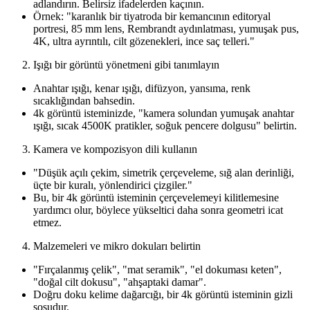
adlandırın. Belirsiz ifadelerden kaçının.
Örnek: "karanlık bir tiyatroda bir kemancının editoryal
portresi, 85 mm lens, Rembrandt aydınlatması, yumuşak pus,
4K, ultra ayrıntılı, cilt gözenekleri, ince saç telleri."
Işığı bir görüntü yönetmeni gibi tanımlayın
Anahtar ışığı, kenar ışığı, difüzyon, yansıma, renk
sıcaklığından bahsedin.
4k görüntü isteminizde, "kamera solundan yumuşak anahtar
ışığı, sıcak 4500K pratikler, soğuk pencere dolgusu" belirtin.
Kamera ve kompozisyon dili kullanın
"Düşük açılı çekim, simetrik çerçeveleme, sığ alan derinliği,
üçte bir kuralı, yönlendirici çizgiler."
Bu, bir 4k görüntü isteminin çerçevelemeyi kilitlemesine
yardımcı olur, böylece yükseltici daha sonra geometri icat
etmez.
Malzemeleri ve mikro dokuları belirtin
"Fırçalanmış çelik", "mat seramik", "el dokuması keten",
"doğal cilt dokusu", "ahşaptaki damar".
Doğru doku kelime dağarcığı, bir 4k görüntü isteminin gizli
sosudur.