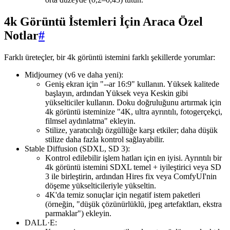
4k Görüntü İstemleri İçin Araca Özel
Notlar
#
Farklı üreteçler, bir 4k görüntü istemini farklı şekillerde yorumlar:
Midjourney (v6 ve daha yeni):
Geniş ekran için "--ar 16:9" kullanın. Yüksek kalitede
başlayın, ardından Yüksek veya Keskin gibi
yükselticiler kullanın. Doku doğruluğunu artırmak için
4k görüntü isteminize "4K, ultra ayrıntılı, fotogerçekçi,
filmsel aydınlatma" ekleyin.
Stilize, yaratıcılığı özgüllüğe karşı etkiler; daha düşük
stilize daha fazla kontrol sağlayabilir.
Stable Diffusion (SDXL, SD 3):
Kontrol edilebilir işlem hatları için en iyisi. Ayrıntılı bir
4k görüntü istemini SDXL temel + iyileştirici veya SD
3 ile birleştirin, ardından Hires fix veya ComfyUI'nin
döşeme yükselticileriyle yükseltin.
4K'da temiz sonuçlar için negatif istem paketleri
(örneğin, "düşük çözünürlüklü, jpeg artefaktları, ekstra
parmaklar") ekleyin.
DALL·E: