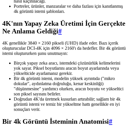
nasıl kaçınılacağı.
Portreler, ürünler, manzaralar ve daha fazlası için kanıtlanmış
4k görüntü istemi şablonları.
4K'nın Yapay Zeka Üretimi İçin Gerçekte
Ne Anlama Geldiği
#
4K genellikle 3840 × 2160 pikseli (UHD) ifade eder. Bazı içerik
oluşturucular DCI-4K için 4096 × 2160'ı da hedefler. Bir 4k görüntü
istemi oluştururken şunu unutmayın:
Birçok yapay zeka aracı, istemdeki çözünürlük kelimelerini
yok sayar. Piksel boyutlarını aracın boyut ayarlarında veya
yükselticide ayarlamanız gerekir.
Bir 4k görüntü istemi, modelin yüksek ayrıntıda ("mikro
dokular", aydınlatma doğruluğu, kenar keskinliği)
"düşünmesine" yardımcı olurken, aracın boyutu ve yükseltici
son piksel sayısını belirler.
Doğrudan 4K'da üretmek kusurları artırabilir; sağlam bir 4k
görüntü istemi ve temiz bir yükseltme hattı genellikle en iyi
sonuçları verir.
Bir 4k Görüntü İsteminin Anatomisi
#