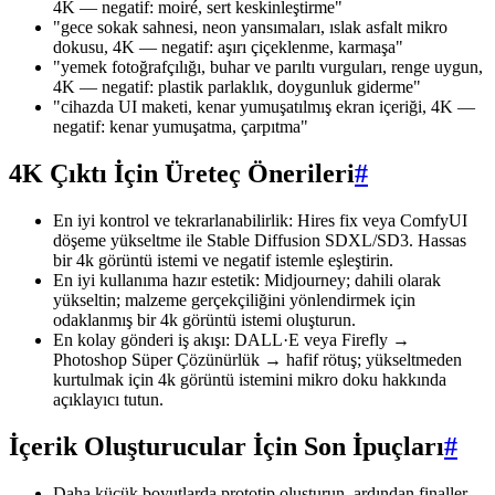
4K — negatif: moiré, sert keskinleştirme"
"gece sokak sahnesi, neon yansımaları, ıslak asfalt mikro
dokusu, 4K — negatif: aşırı çiçeklenme, karmaşa"
"yemek fotoğrafçılığı, buhar ve parıltı vurguları, renge uygun,
4K — negatif: plastik parlaklık, doygunluk giderme"
"cihazda UI maketi, kenar yumuşatılmış ekran içeriği, 4K —
negatif: kenar yumuşatma, çarpıtma"
4K Çıktı İçin Üreteç Önerileri
#
En iyi kontrol ve tekrarlanabilirlik: Hires fix veya ComfyUI
döşeme yükseltme ile Stable Diffusion SDXL/SD3. Hassas
bir 4k görüntü istemi ve negatif istemle eşleştirin.
En iyi kullanıma hazır estetik: Midjourney; dahili olarak
yükseltin; malzeme gerçekçiliğini yönlendirmek için
odaklanmış bir 4k görüntü istemi oluşturun.
En kolay gönderi iş akışı: DALL·E veya Firefly →
Photoshop Süper Çözünürlük → hafif rötuş; yükseltmeden
kurtulmak için 4k görüntü istemini mikro doku hakkında
açıklayıcı tutun.
İçerik Oluşturucular İçin Son İpuçları
#
Daha küçük boyutlarda prototip oluşturun, ardından finaller