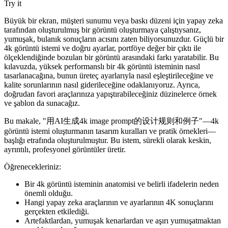
Try it
Büyük bir ekran, müşteri sunumu veya baskı düzeni için yapay zeka
tarafından oluşturulmuş bir görüntü oluşturmaya çalıştıysanız,
yumuşak, bulanık sonuçların acısını zaten biliyorsunuzdur. Güçlü bir
4k görüntü istemi ve doğru ayarlar, portföye değer bir çıktı ile
ölçeklendiğinde bozulan bir görüntü arasındaki farkı yaratabilir. Bu
kılavuzda, yüksek performanslı bir 4k görüntü isteminin nasıl
tasarlanacağına, bunun üreteç ayarlarıyla nasıl eşleştirileceğine ve
kalite sorunlarının nasıl giderileceğine odaklanıyoruz. Ayrıca,
doğrudan favori araçlarınıza yapıştırabileceğiniz düzinelerce örnek
ve şablon da sunacağız.
Bu makale, "用AI生成4k image prompt的设计规则和例子"—4k
görüntü istemi oluşturmanın tasarım kuralları ve pratik örnekleri—
başlığı etrafında oluşturulmuştur. Bu istem, sürekli olarak keskin,
ayrıntılı, profesyonel görüntüler üretir.
Öğrenecekleriniz:
Bir 4k görüntü isteminin anatomisi ve belirli ifadelerin neden
önemli olduğu.
Hangi yapay zeka araçlarının ve ayarlarının 4K sonuçlarını
gerçekten etkilediği.
Artefaktlardan, yumuşak kenarlardan ve aşırı yumuşatmaktan