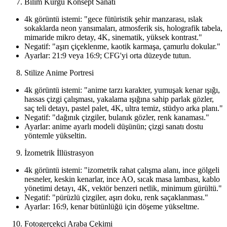
Bilim Kurgu Konsept Sanatı
4k görüntü istemi: "gece fütüristik şehir manzarası, ıslak
sokaklarda neon yansımaları, atmosferik sis, holografik tabela,
mimaride mikro detay, 4K, sinematik, yüksek kontrast."
Negatif: "aşırı çiçeklenme, kaotik karmaşa, çamurlu dokular."
Ayarlar: 21:9 veya 16:9; CFG'yi orta düzeyde tutun.
Stilize Anime Portresi
4k görüntü istemi: "anime tarzı karakter, yumuşak kenar ışığı,
hassas çizgi çalışması, yakalama ışığına sahip parlak gözler,
saç teli detayı, pastel palet, 4K, ultra temiz, stüdyo arka planı."
Negatif: "dağınık çizgiler, bulanık gözler, renk kanaması."
Ayarlar: anime ayarlı modeli düşünün; çizgi sanatı dostu
yöntemle yükseltin.
İzometrik İllüstrasyon
4k görüntü istemi: "izometrik rahat çalışma alanı, ince gölgeli
nesneler, keskin kenarlar, ince AO, sıcak masa lambası, kablo
yönetimi detayı, 4K, vektör benzeri netlik, minimum gürültü."
Negatif: "pürüzlü çizgiler, aşırı doku, renk saçaklanması."
Ayarlar: 16:9, kenar bütünlüğü için döşeme yükseltme.
Fotogerçekçi Araba Çekimi