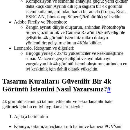
Kompozisyon ve semantik anlayışta güçlü; yerel çıktılar
daha küçüktür. Ayrıntı dili için sağlam bir 4k görüntü
istemi kullanın, ardından harici bir araçla (Topaz, Real-
ESRGAN, Photoshop Süper Çözünürlük) yükseltin.
Adobe Firefly ve Photoshop:
Zengin ayrıntı diliyle oluşturun, ardından Photoshop'ta
Süper Çözünürlük ve Camera Raw'ın Doku/Netliği ile
geliştirin. 4k görüntü isteminiz mikro dokuyu
yönlendirir; geliştirme bunu 4K'da kilitler.
Leonardo, Ideogram ve diğerleri:
Birçoğu yerleşik 2x/4x yükselticiler ve keskinleştirme
sunar. Malzeme gerçekçiliğini ve aydınlatmayı
vurgulayan bir 4k görüntü istemi oluşturun, ardından en
iyi keskinlik için dahili olarak yükseltin.
Tasarım Kuralları: Güvenilir Bir 4k
Görüntü İstemini Nasıl Yazarsınız?
#
4k görüntü isteminizi tahmin edilebilir ve tekrarlanabilir hale
getirmek için bu en iyi uygulamaları izleyin:
Açıkça belirli olun
Konuyu, ortamı, amaçlanan ruh halini ve kamera POV'sini