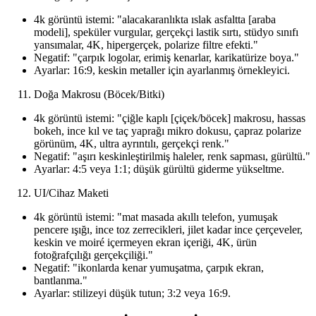
4k görüntü istemi: "alacakaranlıkta ıslak asfaltta [araba
modeli], speküler vurgular, gerçekçi lastik sırtı, stüdyo sınıfı
yansımalar, 4K, hipergerçek, polarize filtre efekti."
Negatif: "çarpık logolar, erimiş kenarlar, karikatürize boya."
Ayarlar: 16:9, keskin metaller için ayarlanmış örnekleyici.
Doğa Makrosu (Böcek/Bitki)
4k görüntü istemi: "çiğle kaplı [çiçek/böcek] makrosu, hassas
bokeh, ince kıl ve taç yaprağı mikro dokusu, çapraz polarize
görünüm, 4K, ultra ayrıntılı, gerçekçi renk."
Negatif: "aşırı keskinleştirilmiş haleler, renk sapması, gürültü."
Ayarlar: 4:5 veya 1:1; düşük gürültü giderme yükseltme.
UI/Cihaz Maketi
4k görüntü istemi: "mat masada akıllı telefon, yumuşak
pencere ışığı, ince toz zerrecikleri, jilet kadar ince çerçeveler,
keskin ve moiré içermeyen ekran içeriği, 4K, ürün
fotoğrafçılığı gerçekçiliği."
Negatif: "ikonlarda kenar yumuşatma, çarpık ekran,
bantlanma."
Ayarlar: stilizeyi düşük tutun; 3:2 veya 16:9.