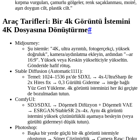
kırpma vurguları, çamurlu gölgeler, renk saçaklanması, moiré,
aşırı doygun cilt, plastik cilt."
Araç Tarifleri: Bir 4k Görüntü İstemini
4K Dosyasına Dönüştürme
#
Midjourney:
Şu istemle: "4K, ultra ayrıntılı, fotogerçekçi, yüksek
doğruluk", kamera/aydınlatma ekleyin, ardından "--ar
16:9". Yüksek veya Keskin yükselticiyle yükseltin.
Gönderide hafif rötuş.
Stable Diffusion (Automatic1111):
Temel: 1024–1536 px'de SDXL → 4x-UltraSharp ile
2x Hires fix → 0,3 Gürültü Giderme → isteğe bağlı
Yüz Geri Yükleme. 4k görüntü isteminizi her iki geçişte
de bozulmadan tutun.
ComfyUI:
SD3/SDXL → Döşemeli Difüzyon + Döşemeli VAE
→ ESRGAN/StableSR 2x–4x. Aynı 4k görüntü
istemini yüksek çözünürlüklü aşamaya besleyin (veya
gürültü gidermeyi düşük tutun).
Photoshop:
Başka bir yerde güçlü bir 4k görüntü istemiyle
oluşturun → Süper Çözünürlük → Camera Raw: Doku