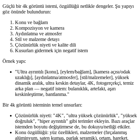
Güçlü bir 4k görüntü istemi, özgüllüğü netlikle dengeler. Şu yapıyı
göz önünde bulundurun:
Konu ve bağlam
Kompozisyon ve kamera
Aydınlatma ve atmosfer
Stil ve malzeme detayı
Çözünürlük niyeti ve kalite dili
Kusurları gidermek için negatif istem
Örnek yapı:
"Ultra ayrıntılı [konu], [eylem/bağlam], [kamera açısı/odak
uzaklığı], [aydınlatma/atmosfer], [stil/malzemeler], yüksek
dinamik aralık, ultra keskin detaylar, 4K, fotogerçekçi, temiz
arka plan — negatif istem: bulanıklık, artefakt, aşırı
keskinleştirme, bantlanma."
Bir 4k görüntü isteminin temel unsurları:
Çözünürlük niyeti: "4K", "ultra yüksek çözünürlük", "yüksek
doğruluk", "hiper ayrıntılı" gibi terimler ekleyin. Bazı araçlar
istemden boyutu değiştirmese de, bu dokuyu/netliği etkiler.
Konu özgüllüğü: yüz özellikleri, malzemeler (fırçalanmış
alüminyum, saten kumaş, parlak seramik), ortam, hareket.