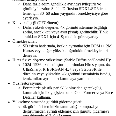
Daha fazla adım genellikle ayrıntıyı iyileştirir ve
gürültüyü azaltır. Stable Diffusion SDXL/SD3 için,
temel için 30–60 adım yaygındır; örnekleyiciye göre
ayarlayın.
Kılavuz ölçeği (CFG/önem):
Daha yüksek değerler, 4k görüntü istemine bağlılığı
zorlar, ancak katı veya aşırı pişmiş görünebilir. Tipik
aralıklar: SDXL için 4–9; modele göre ayarlayın.
Örnekleyiciler:
SD işlem hatlarında, keskin ayrıntılar için DPM++ 2M
Karras veya diğer yüksek doğruluklu örnekleyicileri
deneyin.
Hires fix ve döşeme yükseltme (Stable Diffusion/ComfyUI):
1024–1536 px'de oluşturun, ardından Hires yapın. 4x-
UltraSharp, R-ESRGAN 4x+ veya StableSR ile
düzeltin veya yükseltin. 4k görüntü isteminizin istediği
temiz mikro ayrıntıları korumaya yardımcı olur.
Yüz restorasyonu:
Portrelerde plastik parlaklık olmadan gerçekçiliği
korumak için ilk geçişten sonra CodeFormer veya Face
Detailer kullanın.
Yükseltme sırasında gürültü giderme gücü:
4k görüntü isteminizin tanımladığı kompozisyonu
değiştirmeden ayrıntı eklemek için gürültü gidermeyi
orta düzeyde (0,2–0,45) tutun.