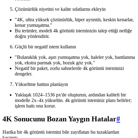
Çözünürlük niyetini ve kalite sıfatlarını ekleyin
"4K, ultra yüksek çözünürlük, hiper ayrıntılı, keskin kenarlar,
kenar yumuşatma."
Bu terimler, modeli 4k görüntü isteminizin talep ettiği netliğe
doğru yönlendirir.
Güçlü bir negatif istem kullanın
"Bulanıklık yok, aşırı yumuşatma yok, haleler yok, bantlanma
yok, ekstra parmak yok, bozuk göz yok."
Negatif bir paket, zorlu sahnelerde 4k görüntü isteminizi
dengeler.
Yükseltme hattını planlayın
Yaklaşık 1024–1536 px'de oluşturun, ardından kaliteli bir
modelle 2x–4x yükseltin. 4k görüntü isteminiz planı belirler;
işlem hattı onu korur.
4K Sonucunu Bozan Yaygın Hatalar
#
Harika bir 4k görüntü istemini bile zayıflatan bu tuzaklardan
kaçının: