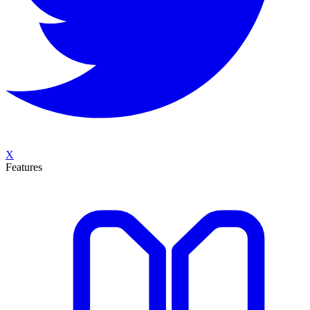
X
Features