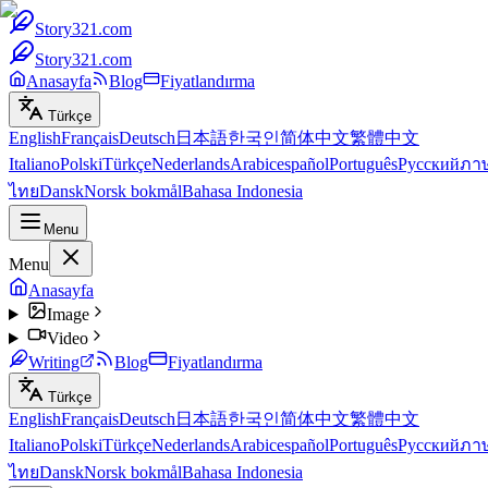
Story321.com
Story321.com
Anasayfa
Blog
Fiyatlandırma
Türkçe
English
Français
Deutsch
日本語
한국인
简体中文
繁體中文
Italiano
Polski
Türkçe
Nederlands
Arabic
español
Português
Русский
ภา
ไทย
Dansk
Norsk bokmål
Bahasa Indonesia
Menu
Menu
Anasayfa
Image
Video
Writing
Blog
Fiyatlandırma
Türkçe
English
Français
Deutsch
日本語
한국인
简体中文
繁體中文
Italiano
Polski
Türkçe
Nederlands
Arabic
español
Português
Русский
ภา
ไทย
Dansk
Norsk bokmål
Bahasa Indonesia