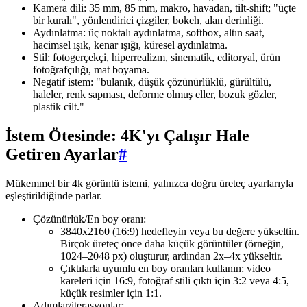
Kamera dili: 35 mm, 85 mm, makro, havadan, tilt-shift; "üçte
bir kuralı", yönlendirici çizgiler, bokeh, alan derinliği.
Aydınlatma: üç noktalı aydınlatma, softbox, altın saat,
hacimsel ışık, kenar ışığı, küresel aydınlatma.
Stil: fotogerçekçi, hiperrealizm, sinematik, editoryal, ürün
fotoğrafçılığı, mat boyama.
Negatif istem: "bulanık, düşük çözünürlüklü, gürültülü,
haleler, renk sapması, deforme olmuş eller, bozuk gözler,
plastik cilt."
İstem Ötesinde: 4K'yı Çalışır Hale
Getiren Ayarlar
#
Mükemmel bir 4k görüntü istemi, yalnızca doğru üreteç ayarlarıyla
eşleştirildiğinde parlar.
Çözünürlük/En boy oranı:
3840x2160 (16:9) hedefleyin veya bu değere yükseltin.
Birçok üreteç önce daha küçük görüntüler (örneğin,
1024–2048 px) oluşturur, ardından 2x–4x yükseltir.
Çıktılarla uyumlu en boy oranları kullanın: video
kareleri için 16:9, fotoğraf stili çıktı için 3:2 veya 4:5,
küçük resimler için 1:1.
Adımlar/iterasyonlar: