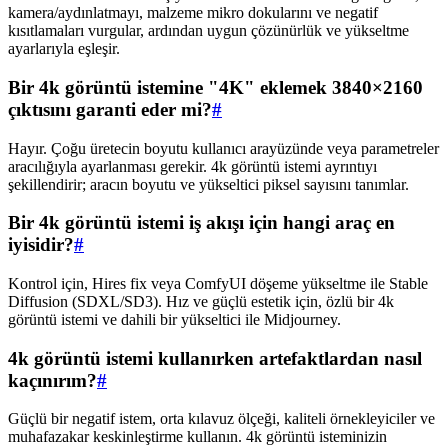
kamera/aydınlatmayı, malzeme mikro dokularını ve negatif
kısıtlamaları vurgular, ardından uygun çözünürlük ve yükseltme
ayarlarıyla eşleşir.
Bir 4k görüntü istemine "4K" eklemek 3840×2160
çıktısını garanti eder mi?
#
Hayır. Çoğu üretecin boyutu kullanıcı arayüzünde veya parametreler
aracılığıyla ayarlanması gerekir. 4k görüntü istemi ayrıntıyı
şekillendirir; aracın boyutu ve yükseltici piksel sayısını tanımlar.
Bir 4k görüntü istemi iş akışı için hangi araç en
iyisidir?
#
Kontrol için, Hires fix veya ComfyUI döşeme yükseltme ile Stable
Diffusion (SDXL/SD3). Hız ve güçlü estetik için, özlü bir 4k
görüntü istemi ve dahili bir yükseltici ile Midjourney.
4k görüntü istemi kullanırken artefaktlardan nasıl
kaçınırım?
#
Güçlü bir negatif istem, orta kılavuz ölçeği, kaliteli örnekleyiciler ve
muhafazakar keskinleştirme kullanın. 4k görüntü isteminizin