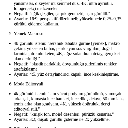
yansımalar, dikeyler mükemmel düz, 4K, ultra ayrıntılı,
fotogerçekçi malzemeler."
Negatif: "eğik çizgiler, çarpık geometri, aşırı gürültü."
Ayarlar: 16:9, perspektif düzeltmeli; yükseltmede 0,25–0,35
gürültü giderme kullanın.
Yemek Makrosu
4k görüntü istemi: "seramik tabakta gurme [yemek], makro
çekim, yükselen buhar, parıldayan sos vurguları, doğal
kırıntılar, dokulu keten, 4K, ağız sulandıran detay, gerçekçi
alan derinliği."
Negatif: "plastik parlaklık, doygunluğu giderilmiş renkler,
artefaktlaşma."
Ayarlar: 4:5, yüz detaylandırıcı kapalı, ince keskinleştirme.
Moda Editoryali
4k görüntü istemi: "tam vücut podyum görünümü, yumuşak
arka ışık, kumaşta ince hareket, ince dikiş detayı, 50 mm lens,
temiz arka plan gradyanı, 4K, yüksek doğruluk, dergi
editoryal stili."
Negatif: "kırışık fon, moiré desenleri, pürüzlü kenarlar."
Ayarlar: 3:2; düşük gürültü giderme ile 2x yükseltme.