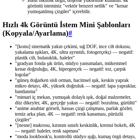
Basit bikübik değil, döşeme yükseltme kullanın. 4k
görüntü isteminiz "vektör benzeri netlik" ve "kenar
yumuşatılmış çizgiler" içerebilir.
Hızlı 4k Görüntü İstem Mini Şablonları
(Kopyala/Ayarlama)
#
"[konu] sinematik yakın çekimi, sığ DOF, ince cilt dokusu,
yakalama ışıkları, 4K, ultra ayrıntılı, fotogerçekçi — negatif:
plastik cilt, bulanıklık, haleler"
"gradyan fonda şık ürün, stüdyo yansımaları, mükemmel
kenar doğruluğu, 4K, hipergerçek — negatif: toz, çarpık
logolar"
"güneş doğarken sisli orman, hacimsel ışık, keskin yaprak
mikro detayı, 4K, yüksek doğruluk — negatif: lapa yapraklar,
bantlanma"
"mimari iç mekan, yumuşak dolaylı ışık, doğal malzemeler,
düz dikeyler, 4K, gerçeğe yakın — negatif: bozulma, gürültü"
"anime anahtar görseli, hassas çizgi çalışması, parlak gözler,
temiz arka plan, 4K — negatif: renk kanaması, pürüzlü
çizgiler"
"[nesne] makrosu, kırınım sınırlı keskinlik, kremsi bokeh, 4K
— negatif: haleler, renk sapması"
"moda lookbook'u, kontrollü stüdyo ışığı, kumaş örgü detayı,