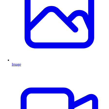
Image