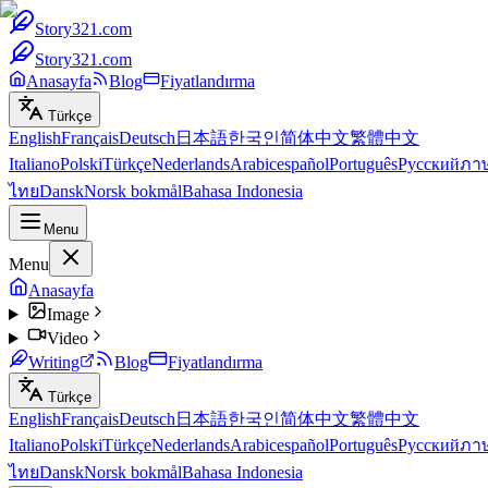
Story321.com
Story321.com
Anasayfa
Blog
Fiyatlandırma
Türkçe
English
Français
Deutsch
日本語
한국인
简体中文
繁體中文
Italiano
Polski
Türkçe
Nederlands
Arabic
español
Português
Русский
ภา
ไทย
Dansk
Norsk bokmål
Bahasa Indonesia
Menu
Menu
Anasayfa
Image
Video
Writing
Blog
Fiyatlandırma
Türkçe
English
Français
Deutsch
日本語
한국인
简体中文
繁體中文
Italiano
Polski
Türkçe
Nederlands
Arabic
español
Português
Русский
ภา
ไทย
Dansk
Norsk bokmål
Bahasa Indonesia