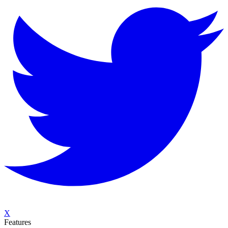
X
Features