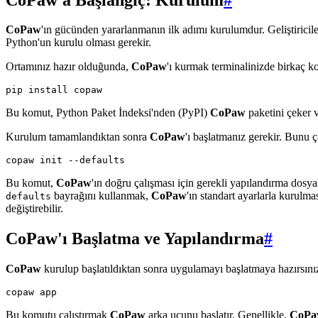
CoPaw
'ın gücünden yararlanmanın ilk adımı kurulumdur. Geliştiriciler
Python'un kurulu olması gerekir.
Ortamınız hazır olduğunda,
CoPaw
'ı kurmak terminalinizde birkaç k
Bu komut, Python Paket İndeksi'nden (PyPI)
CoPaw
paketini çeker v
Kurulum tamamlandıktan sonra
CoPaw
'ı başlatmanız gerekir. Bunu ça
Bu komut,
CoPaw
'ın doğru çalışması için gerekli yapılandırma dosyal
bayrağını kullanmak,
CoPaw
'ın standart ayarlarla kurulm
defaults
değiştirebilir.
CoPaw'ı Başlatma ve Yapılandırma
#
CoPaw
kurulup başlatıldıktan sonra uygulamayı başlatmaya hazırsını
Bu komutu çalıştırmak
CoPaw
arka ucunu başlatır. Genellikle,
CoPa