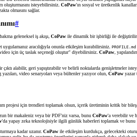
m oluşturmasını isteyebilirsiniz.
CoPaw
'ın sosyal ve üretkenlik kanall
kta olmasını sağlar.
anımı
#
 bakma geleneksel iş akışı,
CoPaw
ile dinamik bir işbirliği ile değiştirilir
 uygulamanız aracılığıyla onunla etkileşim kurabilirsiniz.
PROFILE.md
ideo için üç taslak seçeneği oluştur" diyebilirsiniz.
CoPaw
, yapılandı
ir çıktı alabilir, geri yapıştırabilir ve belirli noktalarda genişletmeler iste
g yazıları, video senaryoları veya bültenler yazıyor olun,
CoPaw
yazar 
rım projesi için trendleri toplamak olsun, içerik üretiminin kritik bir bile
. Uzun bir makaleniz veya bir PDF'niz varsa, bunu
CoPaw
'a verebilir ve 
w
'da yapay zeka teknolojisiyle ilgili günlük haberleri toplamak ve bunu k
uşturmaya kadar uzanır.
CoPaw
ile etkileşim kurdukça, gelecekteki oturum
nlamına gelir, bu da araştırma önerilerini zamanla giderek daha alakalı ve d