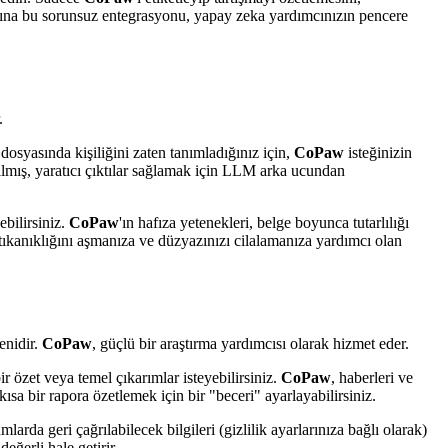
arına bu sorunsuz entegrasyonu, yapay zeka yardımcınızın pencere
.
dosyasında kişiliğini zaten tanımladığınız için,
CoPaw
isteğinizin
rılmış, yaratıcı çıktılar sağlamak için LLM arka ucundan
yebilirsiniz.
CoPaw
'ın hafıza yetenekleri, belge boyunca tutarlılığı
tıkanıklığını aşmanıza ve düzyazınızı cilalamanıza yardımcı olan
şenidir.
CoPaw
, güçlü bir araştırma yardımcısı olarak hizmet eder.
bir özet veya temel çıkarımlar isteyebilirsiniz.
CoPaw
, haberleri ve
ısa bir rapora özetlemek için bir "beceri" ayarlayabilirsiniz.
larda geri çağrılabilecek bilgileri (gizlilik ayarlarınıza bağlı olarak)
eğerli hale getirir.