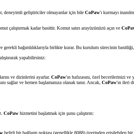
, deneyimli geliştiriciler olmayanlar için bile
CoPaw
'ı kurmayı inanılm
omut çalıştırmak kadar basittir. Komut satırı arayüzünüzü açın ve
CoPa
e gerekli bağımlılıklarıyla birlikte kurar. Bu kurulum sürecinin basitliği
lıştırarak yapabilirsiniz:
arını ve dizinlerini ayarlar.
CoPaw
'ın hafızasını, özel becerilerinizi v
asını sağlar ve hemen başlamanıza olanak tanır. Ancak,
CoPaw
'ın ileri
z.
CoPaw
hizmetini başlatmak için şunu çalıştırın:
w
belirli bir bağlantı noktası (genellikle 8088) üzerinden erişilebilen bi