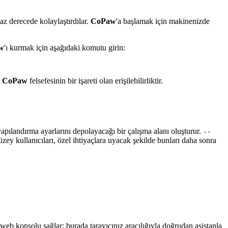
az derecede kolaylaştırdılar.
CoPaw
'a başlamak için makinenizde
w
'ı kurmak için aşağıdaki komutu girin:
,
CoPaw
felsefesinin bir işareti olan erişilebilirliktir.
e yapılandırma ayarlarını depolayacağı bir çalışma alanı oluşturur.
--
 düzey kullanıcıları, özel ihtiyaçlara uyacak şekilde bunları daha sonra
r web konsolu sağlar; burada tarayıcınız aracılığıyla doğrudan asistanla