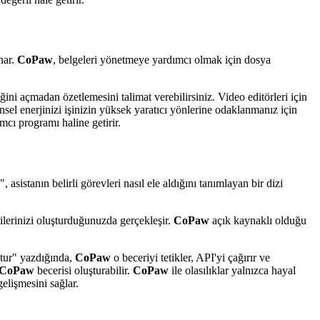
nar.
CoPaw
, belgeleri yönetmeye yardımcı olmak için dosya
ini açmadan özetlemesini talimat verebilirsiniz. Video editörleri için
nsel enerjinizi işinizin yüksek yaratıcı yönlerine odaklanmanız için
cı programı haline getirir.
", asistanın belirli görevleri nasıl ele aldığını tanımlayan bir dizi
erilerinizi oluşturduğunuzda gerçekleşir.
CoPaw
açık kaynaklı olduğu
ştur" yazdığında,
CoPaw
o beceriyi tetikler, API'yi çağırır ve
CoPaw
becerisi oluşturabilir.
CoPaw
ile olasılıklar yalnızca hayal
gelişmesini sağlar.