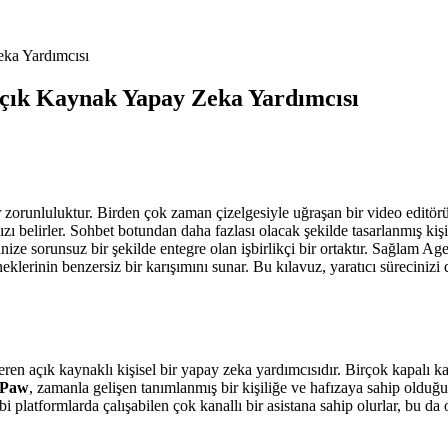
eka Yardımcısı
Açık Kaynak Yapay Zeka Yardımcısı
bir zorunluluktur. Birden çok zaman çizelgesiyle uğraşan bir video editö
nızı belirler. Sohbet botundan daha fazlası olacak şekilde tasarlanmış ki
inize sorunsuz bir şekilde entegre olan işbirlikçi bir ortaktır. Sağlam 
eklerinin benzersiz bir karışımını sunar. Bu kılavuz, yaratıcı süreciniz
 veren açık kaynaklı kişisel bir yapay zeka yardımcısıdır. Birçok kapalı ka
Paw
, zamanla gelişen tanımlanmış bir kişiliğe ve hafızaya sahip olduğu
 platformlarda çalışabilen çok kanallı bir asistana sahip olurlar, bu da o