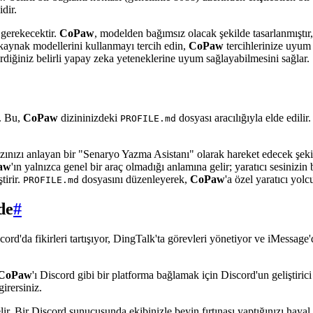
dir.
z gerekecektir.
CoPaw
, modelden bağımsız olacak şekilde tasarlanmıştır, 
k kaynak modellerini kullanmayı tercih edin,
CoPaw
tercihlerinize uyum s
tirdiğiniz belirli yapay zeka yeteneklerine uyum sağlayabilmesini sağlar.
r. Bu,
CoPaw
dizininizdeki
dosyası aracılığıyla elde edilir
PROFILE.md
 hızınızı anlayan bir "Senaryo Yazma Asistanı" olarak hareket edecek şeki
aw
'ın yalnızca genel bir araç olmadığı anlamına gelir; yaratıcı sesinizin 
tirir.
dosyasını düzenleyerek,
CoPaw
'a özel yaratıcı yo
PROFILE.md
de
#
cord'da fikirleri tartışıyor, DingTalk'ta görevleri yönetiyor ve iMessage'
CoPaw
'ı Discord gibi bir platforma bağlamak için Discord'un geliştiric
irersiniz.
elir. Bir Discord sunucusunda ekibinizle beyin fırtınası yaptığınızı haya