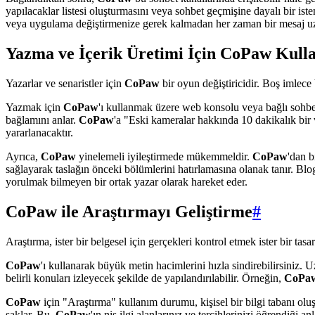
yapılacaklar listesi oluşturmasını veya sohbet geçmişine dayalı bir iste
veya uygulama değiştirmenize gerek kalmadan her zaman bir mesaj uza
Yazma ve İçerik Üretimi İçin CoPaw Kull
Yazarlar ve senaristler için
CoPaw
bir oyun değiştiricidir. Boş imlece
Yazmak için
CoPaw
'ı kullanmak üzere web konsolu veya bağlı sohbet
bağlamını anlar.
CoPaw
'a "Eski kameralar hakkında 10 dakikalık bir v
yararlanacaktır.
Ayrıca,
CoPaw
yinelemeli iyileştirmede mükemmeldir.
CoPaw
'dan b
sağlayarak taslağın önceki bölümlerini hatırlamasına olanak tanır. Blo
yorulmak bilmeyen bir ortak yazar olarak hareket eder.
CoPaw ile Araştırmayı Geliştirme
#
Araştırma, ister bir belgesel için gerçekleri kontrol etmek ister bir tasa
CoPaw
'ı kullanarak büyük metin hacimlerini hızla sindirebilirsiniz
belirli konuları izleyecek şekilde de yapılandırılabilir. Örneğin,
CoPa
CoPaw
için "Araştırma" kullanım durumu, kişisel bir bilgi tabanı ol
saklar. Bu,
CoPaw
'ın niş ilgi alanlarınız ve tercihlerinizi öğrendiği a