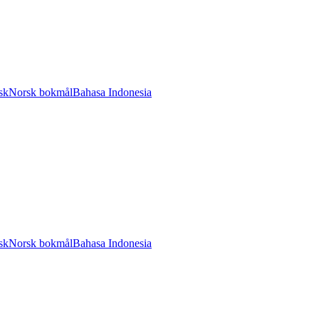
sk
Norsk bokmål
Bahasa Indonesia
sk
Norsk bokmål
Bahasa Indonesia