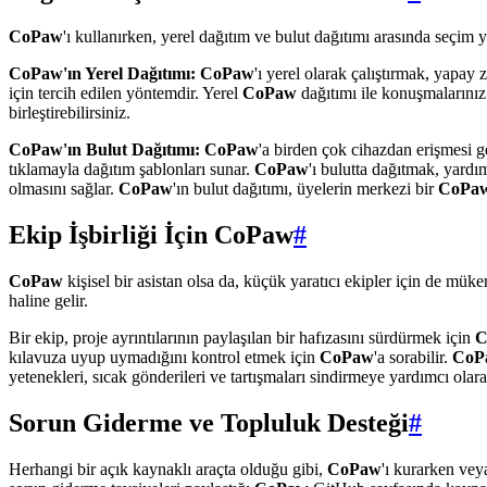
CoPaw
'ı kullanırken, yerel dağıtım ve bulut dağıtımı arasında seçim ya
CoPaw'ın Yerel Dağıtımı:
CoPaw
'ı yerel olarak çalıştırmak, yapay
için tercih edilen yöntemdir. Yerel
CoPaw
dağıtımı ile konuşmalarınız
birleştirebilirsiniz.
CoPaw'ın Bulut Dağıtımı:
CoPaw
'a birden çok cihazdan erişmesi g
tıklamayla dağıtım şablonları sunar.
CoPaw
'ı bulutta dağıtmak, yardı
olmasını sağlar.
CoPaw
'ın bulut dağıtımı, üyelerin merkezi bir
CoPa
Ekip İşbirliği İçin CoPaw
#
CoPaw
kişisel bir asistan olsa da, küçük yaratıcı ekipler için de müke
haline gelir.
Bir ekip, proje ayrıntılarının paylaşılan bir hafızasını sürdürmek için
C
kılavuza uyup uymadığını kontrol etmek için
CoPaw
'a sorabilir.
CoP
yetenekleri, sıcak gönderileri ve tartışmaları sindirmeye yardımcı olar
Sorun Giderme ve Topluluk Desteği
#
Herhangi bir açık kaynaklı araçta olduğu gibi,
CoPaw
'ı kurarken veya