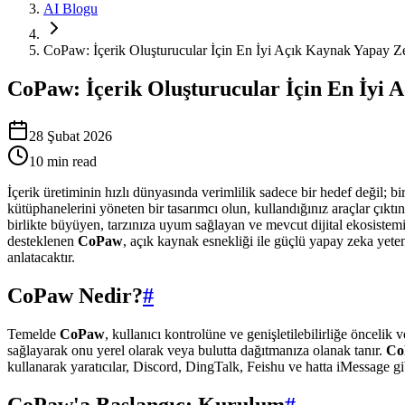
AI Blogu
CoPaw: İçerik Oluşturucular İçin En İyi Açık Kaynak Yapay Z
CoPaw: İçerik Oluşturucular İçin En İyi 
28 Şubat 2026
10
min read
İçerik üretiminin hızlı dünyasında verimlilik sadece bir hedef değil; 
kütüphanelerini yöneten bir tasarımcı olun, kullandığınız araçlar çıktı
birlikte büyüyen, tarzınıza uyum sağlayan ve mevcut dijital ekosistem
desteklenen
CoPaw
, açık kaynak esnekliği ile güçlü yapay zeka yeten
anlatacaktır.
CoPaw Nedir?
#
Temelde
CoPaw
, kullanıcı kontrolüne ve genişletilebilirliğe öncelik
sağlayarak onu yerel olarak veya bulutta dağıtmanıza olanak tanır.
Co
kullanarak yaratıcılar, Discord, DingTalk, Feishu ve hatta iMessage gibi
CoPaw'a Başlangıç: Kurulum
#