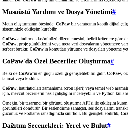
Masaüstü Yardımı ve Dosya Yönetimi
#
Metin oluşturmanın ötesinde,
CoPaw
bir yaratıcının kaotik dijital ç
sisteminizle etkileşim kurabilir.
CoPaw
'a indirme klasörünüzü düzenlemesini, belirli kriterlere göre d
CoPaw
, proje günlüklerini veya meta veri dosyalarını yönetmeye yardı
serbest bırakır.
CoPaw
'ın komutları yürütme ve dosyaları yönetme yet
CoPaw'da Özel Beceriler Oluşturma
#
Belki de
CoPaw
'ın en güçlü özelliği genişletilebilirliğidir.
CoPaw
, öz
talimat veya koddur.
CoPaw
, hatırlatıcıları zamanlama (cron işleri) veya temel web aramala
için, mevcut becerilerin nasıl çalıştığını inceleyebilir ve Python kullan
Örneğin, bir tasarımcı bir görüntü oluşturma API'si ile etkileşim kuran
görüntüleri döndürür. Bir seslendirme sanatçısı, ses dosyalarını trans
gücünüz ve kodlama rahatlığınızla sınırlıdır. Bu genişletilebilirlik,
Co
Dağıtım Seçenekleri: Yerel ve Bulut
#