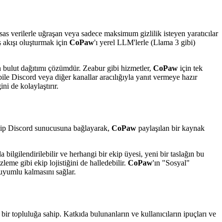
ssas verilerle uğraşan veya sadece maksimum gizlilik isteyen yaratıcılar
 akışı oluşturmak için
CoPaw
'ı yerel LLM'lerle (Llama 3 gibi)
n bulut dağıtımı çözümdür. Zeabur gibi hizmetler,
CoPaw
için tek
 bile Discord veya diğer kanallar aracılığıyla yanıt vermeye hazır
ni de kolaylaştırır.
 ekip Discord sunucusuna bağlayarak,
CoPaw
paylaşılan bir kaynak
 bilgilendirilebilir ve herhangi bir ekip üyesi, yeni bir taslağın bu
izleme gibi ekip lojistiğini de halledebilir.
CoPaw
'ın "Sosyal"
 uyumlu kalmasını sağlar.
ir topluluğa sahip. Katkıda bulunanların ve kullanıcıların ipuçları ve