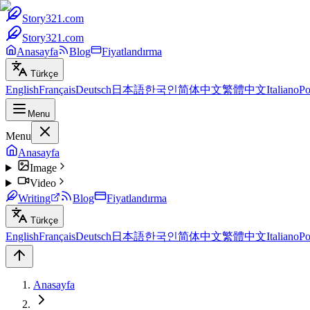
Story321.com
Story321.com
Anasayfa
Blog
Fiyatlandırma
Türkçe
English
Français
Deutsch
日本語
한국인
简体中文
繁體中文
Italiano
Po
Menu
Menu
Anasayfa
Image
Video
Writing
Blog
Fiyatlandırma
Türkçe
English
Français
Deutsch
日本語
한국인
简体中文
繁體中文
Italiano
Po
Anasayfa