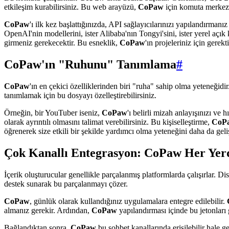
etkileşim kurabilirsiniz. Bu web arayüzü,
CoPaw
için komuta merkezi
CoPaw
'ı ilk kez başlattığınızda, API sağlayıcılarınızı yapılandırmanı
OpenAI'nin modellerini, ister Alibaba'nın Tongyi'sini, ister yerel açı
girmeniz gerekecektir. Bu esneklik,
CoPaw
'ın projeleriniz için gerek
CoPaw'ın "Ruhunu" Tanımlama
#
CoPaw
'ın en çekici özelliklerinden biri "ruha" sahip olma yeteneğidi
tanımlamak için bu dosyayı özelleştirebilirsiniz.
Örneğin, bir YouTuber iseniz,
CoPaw
'ı belirli mizah anlayışınızı ve
olarak ayrıntılı olmasını talimat verebilirsiniz. Bu kişiselleştirme,
CoP
öğrenerek size etkili bir şekilde yardımcı olma yeteneğini daha da geliş
Çok Kanallı Entegrasyon: CoPaw Her Yer
İçerik oluşturucular genellikle parçalanmış platformlarda çalışırlar. Dis
destek sunarak bu parçalanmayı çözer.
CoPaw
, günlük olarak kullandığınız uygulamalara entegre edilebilir.
almanız gerekir. Ardından,
CoPaw
yapılandırması içinde bu jetonları g
Bağlandıktan sonra,
CoPaw
bu sohbet kanallarında erişilebilir hale g