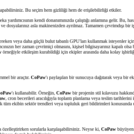
pabilirsiniz. Bu seçim hem gizliliği hem de erişilebilirliği etkiler.
 zeka yardımcısının kendi donanımınızda çalıştığı anlamına gelir. Bu, ha
 ve dosyalarınız asla makinenizden ayrılmaz. Tamamen çevrimdışı bir iş
ereken veya daha güçlü bulut tabanlı GPU'ları kullanmak isteyenler içi
mcınızın her zaman çevrimiçi olmasını, kişisel bilgisayarınız kapalı olsa
w
örneğiyle etkileşim kurabildiği için ekipler arasında daha kolay işbirliği
mmel bir araçtır.
CoPaw
'ı paylaşılan bir sunucuya dağıtarak veya bir
oPaw
'ı kullanabilir. Örneğin,
CoPaw
bir projenin stil kılavuzu hakkında
aw
, cron becerileri aracılığıyla toplantı planlama veya teslim tarihlerini 
ak tüm ekibin sektör trendleri veya topluluk geri bildirimleri konusunda
 özelleştirirken sorularla karşılaşabilirsiniz. Neyse ki,
CoPaw
büyüyen b