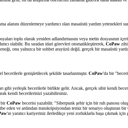
alışma alanını düzenlemeye yardımcı olan masaüstü yardım yetenekleri su
osyaları toplu olarak yeniden adlandırmasını veya metin dosyasının içeriğ
mcı olabilir. Bu sıradan idari görevleri otomatikleştirerek,
CoPaw
zihi
eneği, onu yalnızca bir sohbet arayüzü değil, gerçek bir masaüstü yardım
el becerilerle genişletilecek şekilde tasarlanmıştır.
CoPaw
'da bir "beceri
rı gibi yerleşik becerilerle birlikte gelir. Ancak, gerçek sihir kendi bec
arak kendi becerilerinizi yazabilirsiniz.
 bir
CoPaw
becerisi yazabilir. "Siberpunk şehir için bir ruh panosu olu
kribe eden ve ardından transkripsiyondan temiz bir senaryo oluşturan bir
Paw
'ın yaratıcı kariyeriniz ilerledikçe yeni zorluklarla başa çıkmak için 