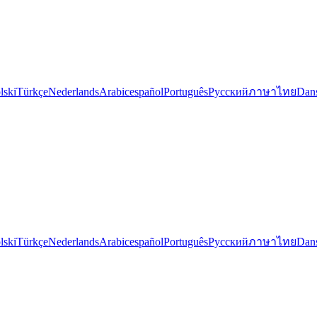
lski
Türkçe
Nederlands
Arabic
español
Português
Русский
ภาษาไทย
Dan
lski
Türkçe
Nederlands
Arabic
español
Português
Русский
ภาษาไทย
Dan