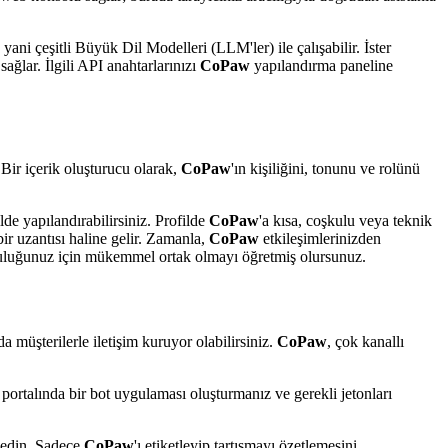
yani çeşitli Büyük Dil Modelleri (LLM'ler) ile çalışabilir. İster
ağlar. İlgili API anahtarlarınızı
CoPaw
yapılandırma paneline
. Bir içerik oluşturucu olarak,
CoPaw
'ın kişiliğini, tonunu ve rolünü
lde yapılandırabilirsiniz. Profilde
CoPaw
'a kısa, coşkulu veya teknik
bir uzantısı haline gelir. Zamanla,
CoPaw
etkileşimlerinizden
lculuğunuz için mükemmel ortak olmayı öğretmiş olursunuz.
da müşterilerle iletişim kuruyor olabilirsiniz.
CoPaw
, çok kanallı
i portalında bir bot uygulaması oluşturmanız ve gerekli jetonları
l edin. Sadece
CoPaw
'ı etiketleyip tartışmayı özetlemesini,