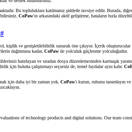
ar ve destek bulabilirsiniz.
ktadır. Bu topluluklara katılmanız şiddetle tavsiye edilir. Burada, diğer
bilirsiniz.
CoPaw
'ın arkasındaki aktif geliştirme, hataların hızla düzelt
n
#
l, kişilik ve genişletilebilirlik sunarak öne çıkıyor. İçerik oluşturucular
lerin dağıtımına kadar,
CoPaw
ile yolculuk güçlenme yolculuğudur.
 tercihlerinizi hatırlayan ve sıradan dosya düzenlemesinden karmaşık yara
ilirlik için bulutta çalıştırmayı seçseniz de, temel faydalar aynı kalır.
Co
lamak için daha iyi bir zaman yok.
CoPaw
'ı kurun, ruhunu tanımlayın ve
 kucaklayın.
aluations of technology products and digital solutions. Our team consis