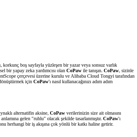
rü, korkunç boş sayfayla yüzleşen bir yazar veya sonsuz varlık
şisel bir yapay zeka yardımcısı olan
CoPaw
ile tanışın.
CoPaw
, sizinle
AgentScope çerçevesi üzerine kurulu ve Alibaba Cloud Tongyi tarafından
i dönüştürmek için
CoPaw
'ı nasıl kullanacağınızı adım adım
ynaklı alternatifin aksine,
CoPaw
verilerinizin size ait olmasını
 anlamına gelen "ruhlu" olacak şekilde tasarlanmıştır.
CoPaw
'ı
nu herhangi bir iş akışına çok yönlü bir katkı haline getirir.