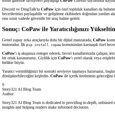
sorun giderme tavsiyeleri paylaştığı
CoPaw
GitHub sayfasında kaynakl
Discord ve DingTalk'ta
CoPaw
için özel topluluk kanalları da bulunma
becerilerinizi paylaşabilir ve geliştirme ekibinden doğrudan yardım ala
onu uzun vadede güvenilir bir araç haline getirir.
Sonuç: CoPaw ile Yaratıcılığınızı Yükselti
Genel yapay zeka araçlarıyla dolu bir dijital manzarada,
CoPaw
kontro
motorudur. İlk
komutundan karmaşık özel beceri
pip install copaw
CoPaw
'ı iş akışınıza entegre ederek, favori kanallarınızda çalışan,
bir ortak kazanırsınız. Gizlilik için
CoPaw
'ı yerel olarak veya erişileb
birlikte büyür.
Yaratıcı verimliliğinizi bir sonraki seviyeye taşımaya hazırsanız, baş
dönüştürebileceğini keşfedin.
CoPaw
ile içerik üretiminin geleceğini
S
Story321 AI Blog Team
Author
Story321 AI Blog Team is dedicated to providing in-depth, unbiased ev
insights and helping readers make informed decisions.