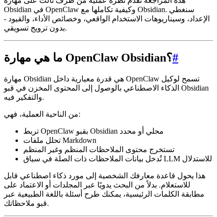
هذه المراجعة تقدم نظرة عملية من طرف ثالث على مهارة
Obsidian في OpenClaw وكيفية تكاملها مع Obsidian. سنغطي
الإعداد، وسيناريوهات الاستخدام الواقعي، وخصائص الأداء، والقيود -
بدون ترويج تسويقي.
#
ما هي مهارة OpenClaw Obsidian؟
مهارة Obsidian هي قدرة معيارية داخل OpenClaw تسمح لوكيل
الذكاء الاصطناعي بالوصول إلى المحتوى المخزن في قبو Obsidian
والتفكير فيه.
من الناحية العملية، فهي:
تربط OpenClaw بقبو Obsidian محلي أو محدد
تحلل ملفات Markdown
تستخرج محتوى الملاحظات المنظم وغير المنظم
تُدخل بيانات الملاحظات ذات الصلة في سياق LLM للاستدلال
هذا يحول قاعدة معارفك الشخصية إلى مورد ذكاء اصطناعي قابل
للاستعلام. بدلاً من البحث يدويًا عبر المجلدات أو الاعتماد على
مطابقة الكلمات الرئيسية، يمكنك طرح أسئلة باللغة الطبيعية عبر
قبو ملاحظاتك.