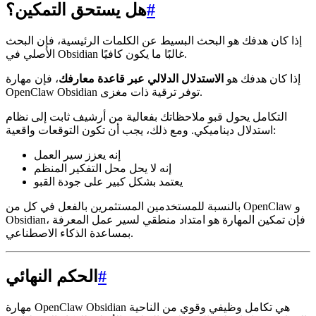
#
هل يستحق التمكين؟
إذا كان هدفك هو البحث البسيط عن الكلمات الرئيسية، فإن البحث
الأصلي في Obsidian غالبًا ما يكون كافيًا.
إذا كان هدفك هو
الاستدلال الدلالي عبر قاعدة معارفك
، فإن مهارة
OpenClaw Obsidian توفر ترقية ذات مغزى.
التكامل يحول قبو ملاحظاتك بفعالية من أرشيف ثابت إلى نظام
استدلال ديناميكي. ومع ذلك، يجب أن تكون التوقعات واقعية:
إنه يعزز سير العمل
إنه لا يحل محل التفكير المنظم
يعتمد بشكل كبير على جودة القبو
بالنسبة للمستخدمين المستثمرين بالفعل في كل من OpenClaw و
Obsidian، فإن تمكين المهارة هو امتداد منطقي لسير عمل المعرفة
بمساعدة الذكاء الاصطناعي.
#
الحكم النهائي
مهارة OpenClaw Obsidian هي تكامل وظيفي وقوي من الناحية