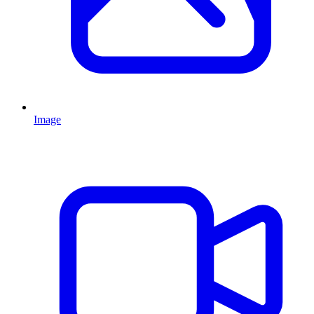
Image