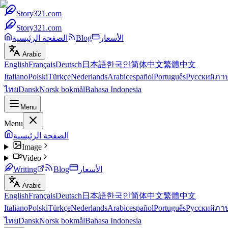
Story321.com
Story321.com
الأسعار
Blog
الصفحة الرئيسية
Arabic
English
Français
Deutsch
日本語
한국인
简体中文
繁體中文
Italiano
Polski
Türkçe
Nederlands
Arabic
español
Português
Русский
ภา
ไทย
Dansk
Norsk bokmål
Bahasa Indonesia
Menu
Menu
الصفحة الرئيسية
Image
Video
الأسعار
Blog
Writing
Arabic
English
Français
Deutsch
日本語
한국인
简体中文
繁體中文
Italiano
Polski
Türkçe
Nederlands
Arabic
español
Português
Русский
ภา
ไทย
Dansk
Norsk bokmål
Bahasa Indonesia