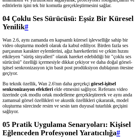
editörlerin işini tek bir komutla gerçekleştirmesini sağlar.
04 Çoklu Ses Sürücüsü: Eşsiz Bir Küresel
Yenilik
#
Wan 2.6, aynı zamanda en kapsamlı küresel işlevselliğe sahip bir
video oluşturma modeli olarak da kabul ediliyor. Birden fazla ses
parçasının karakter eylemlerini, ağız hareketlerini ve çekim hızını
etkileyen "sürüş sinyalleri" olarak hareket edebildiği bir "çoklu ses
sürücüsü" özelliği içermesiyle dikkat çekiyor ve daha doğal görsel-
işitsel senkronizasyon için basit post prodüksiyon dublajının ötesine
geçiyor.
Bu teknik özellik, Wan 2.6'nın daha gerçekçi
görsel-işitsel
senkronizasyon efektleri
elde etmesini sağlıyor. Referans video
üzerinde çok modlu ortak modelleme gerçekleştirerek ve aynı anda
zamansal görsel özellikleri ve akustik özellikleri çıkararak, model
oluşturma sürecinde resim ve sesin tam duyusal tutarlılık geçişini
sağlıyor.
05 Pratik Uygulama Senaryoları: Kişisel
Eğlenceden Profesyonel Yaratıcılığa
#