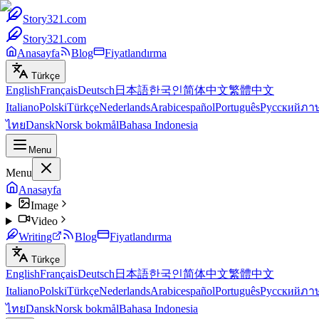
Story321.com
Story321.com
Anasayfa
Blog
Fiyatlandırma
Türkçe
English
Français
Deutsch
日本語
한국인
简体中文
繁體中文
Italiano
Polski
Türkçe
Nederlands
Arabic
español
Português
Русский
ภา
ไทย
Dansk
Norsk bokmål
Bahasa Indonesia
Menu
Menu
Anasayfa
Image
Video
Writing
Blog
Fiyatlandırma
Türkçe
English
Français
Deutsch
日本語
한국인
简体中文
繁體中文
Italiano
Polski
Türkçe
Nederlands
Arabic
español
Português
Русский
ภา
ไทย
Dansk
Norsk bokmål
Bahasa Indonesia