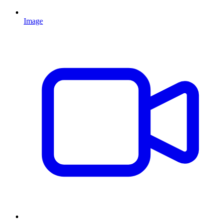
Image