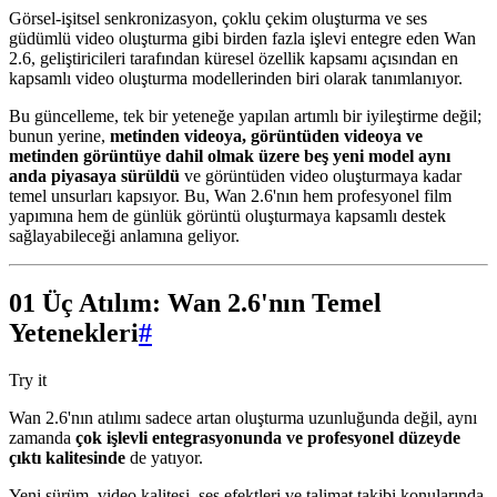
Görsel-işitsel senkronizasyon, çoklu çekim oluşturma ve ses
güdümlü video oluşturma gibi birden fazla işlevi entegre eden Wan
2.6, geliştiricileri tarafından küresel özellik kapsamı açısından en
kapsamlı video oluşturma modellerinden biri olarak tanımlanıyor.
Bu güncelleme, tek bir yeteneğe yapılan artımlı bir iyileştirme değil;
bunun yerine,
metinden videoya, görüntüden videoya ve
metinden görüntüye dahil olmak üzere beş yeni model aynı
anda piyasaya sürüldü
ve görüntüden video oluşturmaya kadar
temel unsurları kapsıyor. Bu, Wan 2.6'nın hem profesyonel film
yapımına hem de günlük görüntü oluşturmaya kapsamlı destek
sağlayabileceği anlamına geliyor.
01 Üç Atılım: Wan 2.6'nın Temel
Yetenekleri
#
Try it
Wan 2.6'nın atılımı sadece artan oluşturma uzunluğunda değil, aynı
zamanda
çok işlevli entegrasyonunda ve profesyonel düzeyde
çıktı kalitesinde
de yatıyor.
Yeni sürüm, video kalitesi, ses efektleri ve talimat takibi konularında