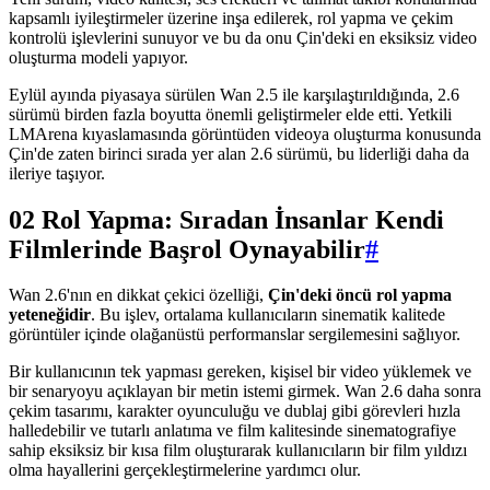
kapsamlı iyileştirmeler üzerine inşa edilerek, rol yapma ve çekim
kontrolü işlevlerini sunuyor ve bu da onu Çin'deki en eksiksiz video
oluşturma modeli yapıyor.
Eylül ayında piyasaya sürülen Wan 2.5 ile karşılaştırıldığında, 2.6
sürümü birden fazla boyutta önemli geliştirmeler elde etti. Yetkili
LMArena kıyaslamasında görüntüden videoya oluşturma konusunda
Çin'de zaten birinci sırada yer alan 2.6 sürümü, bu liderliği daha da
ileriye taşıyor.
02 Rol Yapma: Sıradan İnsanlar Kendi
Filmlerinde Başrol Oynayabilir
#
Wan 2.6'nın en dikkat çekici özelliği,
Çin'deki öncü rol yapma
yeteneğidir
. Bu işlev, ortalama kullanıcıların sinematik kalitede
görüntüler içinde olağanüstü performanslar sergilemesini sağlıyor.
Bir kullanıcının tek yapması gereken, kişisel bir video yüklemek ve
bir senaryoyu açıklayan bir metin istemi girmek. Wan 2.6 daha sonra
çekim tasarımı, karakter oyunculuğu ve dublaj gibi görevleri hızla
halledebilir ve tutarlı anlatıma ve film kalitesinde sinematografiye
sahip eksiksiz bir kısa film oluşturarak kullanıcıların bir film yıldızı
olma hayallerini gerçekleştirmelerine yardımcı olur.