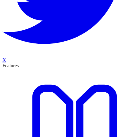
X
Features