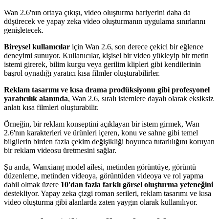
Wan 2.6'nın ortaya çıkışı, video oluşturma bariyerini daha da
düşürecek ve yapay zeka video oluşturmanın uygulama sınırlarını
genişletecek.
Bireysel kullanıcılar
için Wan 2.6, son derece çekici bir eğlence
deneyimi sunuyor. Kullanıcılar, kişisel bir video yükleyip bir metin
istemi girerek, bilim kurgu veya gerilim klipleri gibi kendilerinin
başrol oynadığı yaratıcı kısa filmler oluşturabilirler.
Reklam tasarımı ve kısa drama prodüksiyonu gibi profesyonel
yaratıcılık alanında
, Wan 2.6, sıralı istemlere dayalı olarak eksiksiz
anlatı kısa filmleri oluşturabilir.
Örneğin, bir reklam konseptini açıklayan bir istem girmek, Wan
2.6'nın karakterleri ve ürünleri içeren, konu ve sahne gibi temel
bilgilerin birden fazla çekim değişikliği boyunca tutarlılığını koruyan
bir reklam videosu üretmesini sağlar.
Şu anda, Wanxiang model ailesi, metinden görüntüye, görüntü
düzenleme, metinden videoya, görüntüden videoya ve rol yapma
dahil olmak üzere
10'dan fazla farklı görsel oluşturma yeteneğini
destekliyor. Yapay zeka çizgi roman serileri, reklam tasarımı ve kısa
video oluşturma gibi alanlarda zaten yaygın olarak kullanılıyor.