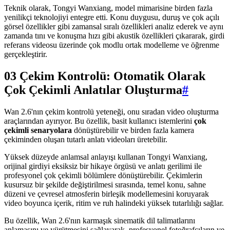
Teknik olarak, Tongyi Wanxiang, model mimarisine birden fazla
yenilikçi teknolojiyi entegre etti. Konu duygusu, duruş ve çok açılı
görsel özellikler gibi zamansal sıralı özellikleri analiz ederek ve aynı
zamanda tını ve konuşma hızı gibi akustik özellikleri çıkararak, girdi
referans videosu üzerinde çok modlu ortak modelleme ve öğrenme
gerçekleştirir.
03 Çekim Kontrolü: Otomatik Olarak
Çok Çekimli Anlatılar Oluşturma
#
Wan 2.6'nın çekim kontrolü yeteneği, onu sıradan video oluşturma
araçlarından ayırıyor. Bu özellik, basit kullanıcı istemlerini
çok
çekimli senaryolara
dönüştürebilir ve birden fazla kamera
çekiminden oluşan tutarlı anlatı videoları üretebilir.
Yüksek düzeyde anlamsal anlayışı kullanan Tongyi Wanxiang,
orijinal girdiyi eksiksiz bir hikaye örgüsü ve anlatı gerilimi ile
profesyonel çok çekimli bölümlere dönüştürebilir. Çekimlerin
kusursuz bir şekilde değiştirilmesi sırasında, temel konu, sahne
düzeni ve çevresel atmosferin birleşik modellemesini koruyarak
video boyunca içerik, ritim ve ruh halindeki yüksek tutarlılığı sağlar.
Bu özellik, Wan 2.6'nın karmaşık sinematik dil talimatlarını
anlamasını ve yürütmesini sağlayarak, profesyonel fotoğrafçıların ve