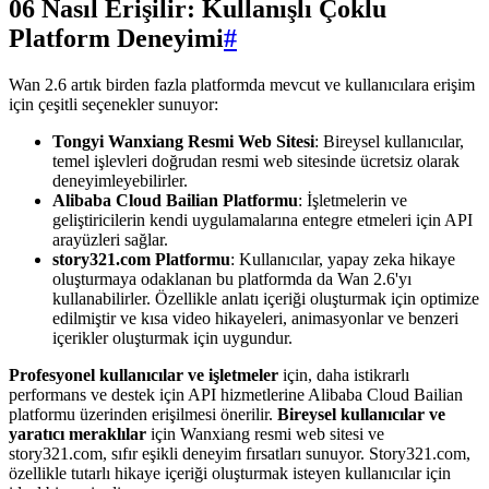
06 Nasıl Erişilir: Kullanışlı Çoklu
Platform Deneyimi
#
Wan 2.6 artık birden fazla platformda mevcut ve kullanıcılara erişim
için çeşitli seçenekler sunuyor:
Tongyi Wanxiang Resmi Web Sitesi
: Bireysel kullanıcılar,
temel işlevleri doğrudan resmi web sitesinde ücretsiz olarak
deneyimleyebilirler.
Alibaba Cloud Bailian Platformu
: İşletmelerin ve
geliştiricilerin kendi uygulamalarına entegre etmeleri için API
arayüzleri sağlar.
story321.com Platformu
: Kullanıcılar, yapay zeka hikaye
oluşturmaya odaklanan bu platformda da Wan 2.6'yı
kullanabilirler. Özellikle anlatı içeriği oluşturmak için optimize
edilmiştir ve kısa video hikayeleri, animasyonlar ve benzeri
içerikler oluşturmak için uygundur.
Profesyonel kullanıcılar ve işletmeler
için, daha istikrarlı
performans ve destek için API hizmetlerine Alibaba Cloud Bailian
platformu üzerinden erişilmesi önerilir.
Bireysel kullanıcılar ve
yaratıcı meraklılar
için Wanxiang resmi web sitesi ve
story321.com, sıfır eşikli deneyim fırsatları sunuyor. Story321.com,
özellikle tutarlı hikaye içeriği oluşturmak isteyen kullanıcılar için