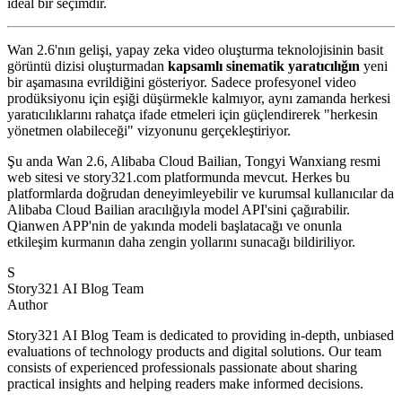
ideal bir seçimdir.
Wan 2.6'nın gelişi, yapay zeka video oluşturma teknolojisinin basit
görüntü dizisi oluşturmadan
kapsamlı sinematik yaratıcılığın
yeni
bir aşamasına evrildiğini gösteriyor. Sadece profesyonel video
prodüksiyonu için eşiği düşürmekle kalmıyor, aynı zamanda herkesi
yaratıcılıklarını rahatça ifade etmeleri için güçlendirerek "herkesin
yönetmen olabileceği" vizyonunu gerçekleştiriyor.
Şu anda Wan 2.6, Alibaba Cloud Bailian, Tongyi Wanxiang resmi
web sitesi ve story321.com platformunda mevcut. Herkes bu
platformlarda doğrudan deneyimleyebilir ve kurumsal kullanıcılar da
Alibaba Cloud Bailian aracılığıyla model API'sini çağırabilir.
Qianwen APP'nin de yakında modeli başlatacağı ve onunla
etkileşim kurmanın daha zengin yollarını sunacağı bildiriliyor.
S
Story321 AI Blog Team
Author
Story321 AI Blog Team is dedicated to providing in-depth, unbiased
evaluations of technology products and digital solutions. Our team
consists of experienced professionals passionate about sharing
practical insights and helping readers make informed decisions.