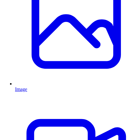
Image