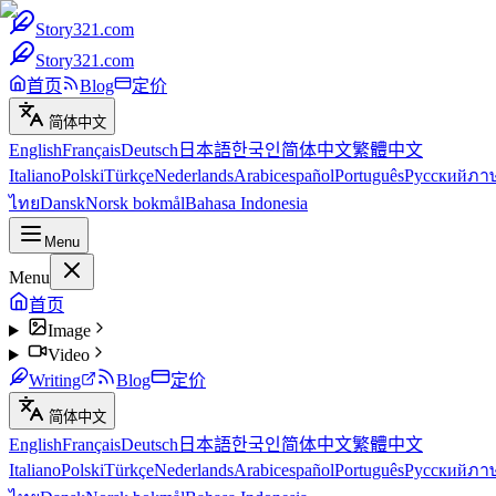
Story321.com
Story321.com
首页
Blog
定价
简体中文
English
Français
Deutsch
日本語
한국인
简体中文
繁體中文
Italiano
Polski
Türkçe
Nederlands
Arabic
español
Português
Русский
ภา
ไทย
Dansk
Norsk bokmål
Bahasa Indonesia
Menu
Menu
首页
Image
Video
Writing
Blog
定价
简体中文
English
Français
Deutsch
日本語
한국인
简体中文
繁體中文
Italiano
Polski
Türkçe
Nederlands
Arabic
español
Português
Русский
ภา