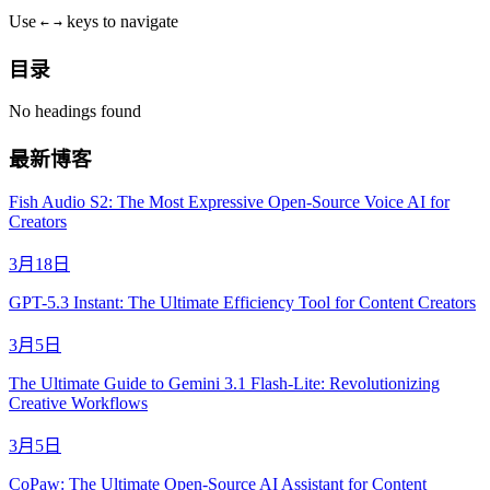
Use
keys to navigate
←
→
目录
No headings found
最新博客
Fish Audio S2: The Most Expressive Open-Source Voice AI for
Creators
3月18日
GPT-5.3 Instant: The Ultimate Efficiency Tool for Content Creators
3月5日
The Ultimate Guide to Gemini 3.1 Flash-Lite: Revolutionizing
Creative Workflows
3月5日
CoPaw: The Ultimate Open-Source AI Assistant for Content