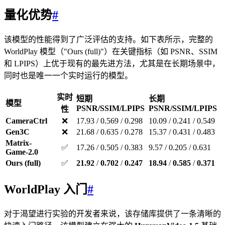
量化优势
#
该模型的性能得到了广泛评估的支持。如下表所示，完整的
WorldPlay 模型（"Ours (full)"）在关键指标（如 PSNR、SSIM
和 LPIPS）上优于现有的最先进方法，尤其是在长期场景中，
同时也是唯一一个实时运行的模型。
实时
短期
长期
模型
PSNR/SSIM/LPIPS
PSNR/SSIM/LPIPS
性
CameraCtrl
❌
17.93 / 0.569 / 0.298
10.09 / 0.241 / 0.549
Gen3C
❌
21.68 / 0.635 / 0.278
15.37 / 0.431 / 0.483
Matrix-
✅
17.26 / 0.505 / 0.383
9.57 / 0.205 / 0.631
Game-2.0
Ours (full)
✅
21.92
/
0.702
/
0.247
18.94
/
0.585
/
0.371
WorldPlay 入门
#
对于渴望进行实验的开发者来说，该存储库提供了一条清晰的