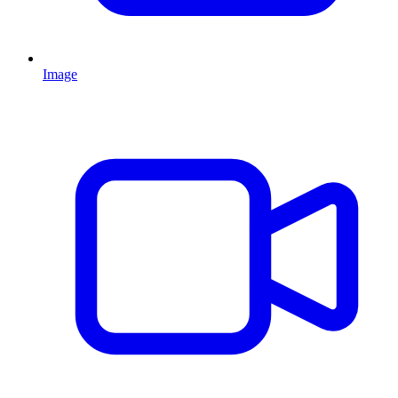
Image