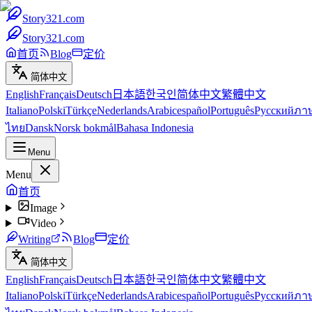
Story321.com
Story321.com
首页
Blog
定价
简体中文
English
Français
Deutsch
日本語
한국인
简体中文
繁體中文
Italiano
Polski
Türkçe
Nederlands
Arabic
español
Português
Русский
ภา
ไทย
Dansk
Norsk bokmål
Bahasa Indonesia
Menu
Menu
首页
Image
Video
Writing
Blog
定价
简体中文
English
Français
Deutsch
日本語
한국인
简体中文
繁體中文
Italiano
Polski
Türkçe
Nederlands
Arabic
español
Português
Русский
ภา