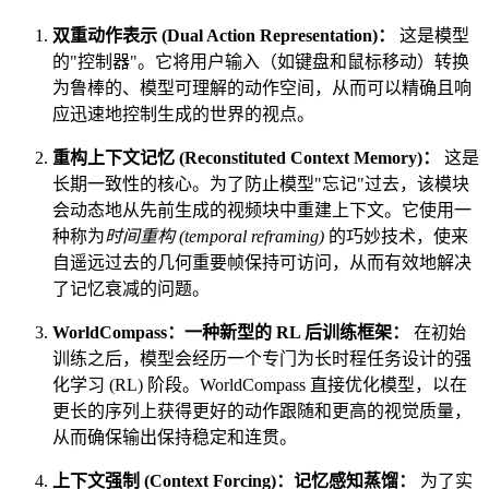
双重动作表示 (Dual Action Representation)：
这是模型
的"控制器"。它将用户输入（如键盘和鼠标移动）转换
为鲁棒的、模型可理解的动作空间，从而可以精确且响
应迅速地控制生成的世界的视点。
重构上下文记忆 (Reconstituted Context Memory)：
这是
长期一致性的核心。为了防止模型"忘记"过去，该模块
会动态地从先前生成的视频块中重建上下文。它使用一
种称为
时间重构 (temporal reframing)
的巧妙技术，使来
自遥远过去的几何重要帧保持可访问，从而有效地解决
了记忆衰减的问题。
WorldCompass：一种新型的 RL 后训练框架：
在初始
训练之后，模型会经历一个专门为长时程任务设计的强
化学习 (RL) 阶段。WorldCompass 直接优化模型，以在
更长的序列上获得更好的动作跟随和更高的视觉质量，
从而确保输出保持稳定和连贯。
上下文强制 (Context Forcing)：记忆感知蒸馏：
为了实