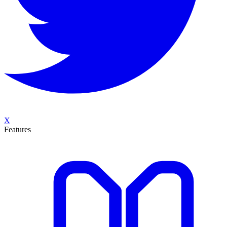
X
Features