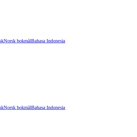
sk
Norsk bokmål
Bahasa Indonesia
sk
Norsk bokmål
Bahasa Indonesia