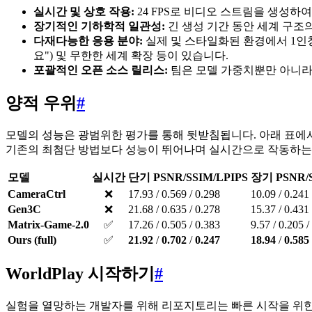
실시간 및 상호 작용:
24 FPS로 비디오 스트림을 생성하
장기적인 기하학적 일관성:
긴 생성 기간 동안 세계 구조
다재다능한 응용 분야:
실제 및 스타일화된 환경에서 1인칭
요") 및 무한한 세계 확장 등이 있습니다.
포괄적인 오픈 소스 릴리스:
팀은 모델 가중치뿐만 아니라 
양적 우위
#
모델의 성능은 광범위한 평가를 통해 뒷받침됩니다. 아래 표에서 볼 수 있
기존의 최첨단 방법보다 성능이 뛰어나며 실시간으로 작동하는
모델
실시간
단기 PSNR/SSIM/LPIPS
장기 PSNR/S
CameraCtrl
❌
17.93 / 0.569 / 0.298
10.09 / 0.241 
Gen3C
❌
21.68 / 0.635 / 0.278
15.37 / 0.431 
Matrix-Game-2.0
✅
17.26 / 0.505 / 0.383
9.57 / 0.205 /
Ours (full)
✅
21.92
/
0.702
/
0.247
18.94
/
0.585
WorldPlay 시작하기
#
실험을 열망하는 개발자를 위해 리포지토리는 빠른 시작을 위한