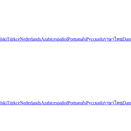
lski
Türkçe
Nederlands
Arabic
español
Português
Русский
ภาษาไทย
Dan
lski
Türkçe
Nederlands
Arabic
español
Português
Русский
ภาษาไทย
Dan