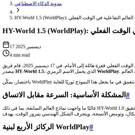
مدونة الذكاء الاصطناعي
عد اللعبة لنماذج العالم التفاعلية في الوقت الفعلي
فاعلية في الوقت الفعلي
17 ديسمبر 2025
4
min read
لقد خطت رحلة البحث عن الذكاء الاصطناعي القادر على توليد ومحاكاة عوالم تفاعلية متسقة في الوقت الفعلي قفزة هائلة إلى الأمام. في 17 ديسمبر 2025، قام فريق Hunyuan التابع لشركة Tencent بفتح
WorldPlay
، الذي يحمل الاسم الرمزي
HY-World 1.5
مصدر
#
المشكلة الأساسية: السرعة مقابل الاتساق
غالبًا ما واجهت نماذج العالم السابقة، بما في ذلك HY-World 1.0 الخاص بالفريق، قيودًا حرجة. يمكنهم إنشاء عوالم ثلاثية الأبعاد مثيرة للإعجاب ولكن عادةً من خلال عملية بطيئة وغير متصلة بالإنترنت. تحقيق
#
الركائز الأربع لبنية WorldPlay