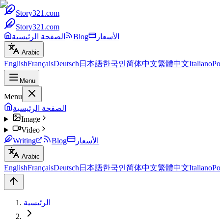
Story321.com
Story321.com
الأسعار
Blog
الصفحة الرئيسية
Arabic
English
Français
Deutsch
日本語
한국인
简体中文
繁體中文
Italiano
Po
Menu
Menu
الصفحة الرئيسية
Image
Video
الأسعار
Blog
Writing
Arabic
English
Français
Deutsch
日本語
한국인
简体中文
繁體中文
Italiano
Po
الرئيسية