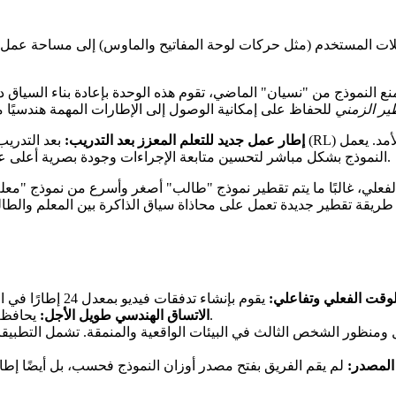
لات المستخدم (مثل حركات لوحة المفاتيح والماوس) إلى مساحة عمل قو
 النموذج من "نسيان" الماضي، تقوم هذه الوحدة بإعادة بناء السياق دينا
طير الزمني
WorldCompass: إطار عمل جديد للتعلم المعزز بعد التدريب:
بعد التدريب الأولي، يخضع 
النموذج بشكل مباشر لتحسين متابعة الإجراءات وجودة بصرية أعلى عبر تسلسلات ممتدة، مما يضمن بقاء الإخراج مستقرًا ومتماسكًا.
لي، غالبًا ما يتم تقطير نموذج "طالب" أصغر وأسرع من نموذج "معلم
يقة تقطير جديدة تعمل على محاذاة سياق الذاكرة بين المعلم والطا
وقت الفعلي وتفاعلي:
يحافظ على استقرار وتماسك هيكل العالم على مدى آفاق توليد طويلة.
الاتساق الهندسي طويل الأجل:
نظور الشخص الثالث في البيئات الواقعية والمنمقة. تشمل التطبيقات المحت
المصدر: