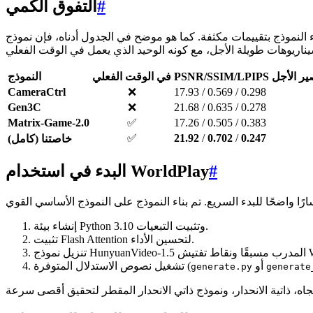
#
التفوق الكمي
ت مكثفة. كما هو موضح في الجدول أدناه، فإن نموذج WorldPlay الكامل ("خاصتنا (كامل)") يتفوق على الأساليب الحديثة الحالية عبر المقاييس الرئيسية مثل PSNR و SSIM و LPIPS،
PSNR/SSIM قصير الأجل
في الوقت الفعلي
النموذج
CameraCtrl
❌
17.93 / 0.569 / 0.298
Gen3C
❌
21.68 / 0.635 / 0.278
Matrix-Game-2.0
✅
17.26 / 0.505 / 0.383
✅
21.92
/
0.702
/
0.247
خاصتنا (كامل)
#
البدء في استخدام WorldPlay
إنشاء بيئة Python 3.10 وتثبيت التبعيات.
تثبيت Flash Attention لتحسين الأداء.
أو
تشغيل نصوص الاستدلال المتوفرة (
generate.py
generate