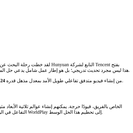
. هذا ليس مجرد تحديث تدريجي؛ بل هو إطار عمل شامل يدعي حل المفاضلة الأساسية بين السرعة والذاكرة والاتساق طويل الأجل في نمذجة العالم.
، مع الحفاظ على الاتساق الهندسي بمرور الوقت. دعنا نتعمق في ما يجعل هذا النموذج ثوريًا للغاية.
باختصار، يمكّن WorldPlay من إنشاء فيديو متدفق تفاعلي طويل الأمد بمعدل مذهل قدره
24 إطارًا في الثانية
التفاعل في الوقت الفعلي يعني التضحية بالاتساق طويل الأجل للبيئة - حيث تتغير الأشكال، وتومض الأنسجة، وينجرف الشكل الهندسي بمرور الوقت. يهدف WorldPlay إلى تحطيم هذا الحل الوسط.