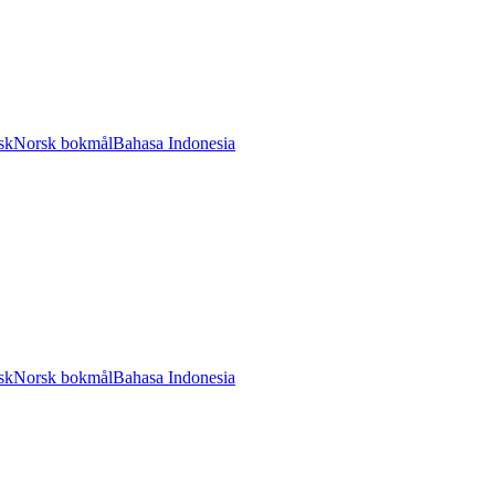
sk
Norsk bokmål
Bahasa Indonesia
sk
Norsk bokmål
Bahasa Indonesia