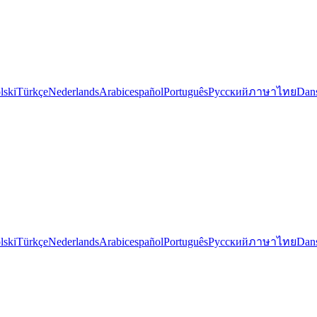
lski
Türkçe
Nederlands
Arabic
español
Português
Русский
ภาษาไทย
Dan
lski
Türkçe
Nederlands
Arabic
español
Português
Русский
ภาษาไทย
Dan