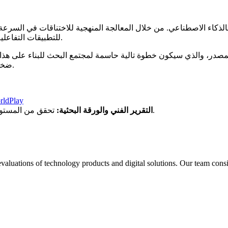
للتطبيقات التفاعلية في الوقت الفعلي في الألعاب والواقع الافتراضي والتصور المعماري.
المصدر، والذي سيكون خطوة تالية حاسمة لمجتمع البحث للبناء على هذا 
ضخمة تسمح للجميع بتجربة وقياس هذا النموذج العالمي التفاعلي الحديث.
rldPlay
تحقق من المستودع للحصول على روابط للتقرير الفني المفصل والأوراق البحثية.
التقرير الفني والورقة البحثية:
aluations of technology products and digital solutions. Our team consis