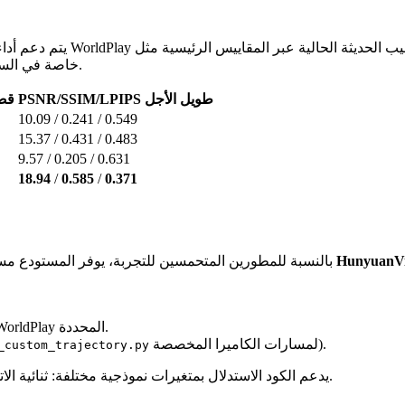
يتم دعم أداء النموذج بتقييما
خاصة في السيناريوهات طويلة الأجل، مع كونه الوحيد الذي يعمل في الوقت الفعلي.
PSNR/SSIM/LPIPS طويل الأجل
/LPIPS
10.09 / 0.241 / 0.549
15.37 / 0.431 / 0.483
9.57 / 0.205 / 0.631
18.94
/
0.585
/
0.371
HunyuanVi
بالنسبة للمطورين المتحمسين للتجربة، يوفر المستودع مسارًا واضحًا للبدء السريع. تم بناء النموذج على النموذج الأساسي القوي
تنزيل نموذج HunyuanVideo-1.5 المدرب مسبقًا ونقاط تفتيش WorldPlay المحددة.
لمسارات الكاميرا المخصصة).
_custom_trajectory.py
يدعم الكود الاستدلال بمتغيرات نموذجية مختلفة: ثنائية الاتجاه، ذاتية الانحدار، ونموذج ذاتي الانحدار المقطر لتحقيق أقصى سرعة.