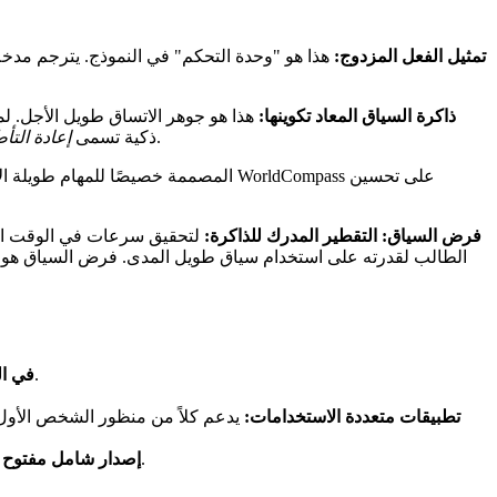
تمثيل الفعل المزدوج:
هذا هو "وحدة التحكم" في النموذج. يترجم مدخ
ذاكرة السياق المعاد تكوينها:
هذا هو جوهر الاتساق طويل الأجل. لمنع
للحفاظ على إمكانية الوصول إلى الإطارات المهمة هندسيًا من الماضي البعيد، مما يحل بشكل فعال مشكلة تخفيف الذاكرة.
ذكية تسمى
إعادة التأ
فرض السياق: التقطير المدرك للذاكرة:
لتحقيق سرعات في الوقت الفع
الطالب لقدرته على استخدام سياق طويل المدى. فرض السياق هو طر
يقوم بإنشاء تدفقات فيديو بمعدل 24 إطارًا في الثانية، مما يسمح بالتفاعل المباشر بناءً على مدخلات المستخدم.
في ال
تطبيقات متعددة الاستخدامات:
يدعم كلاً من منظور الشخص الأول وم
لم يقم الفريق بفتح مصدر أوزان النموذج فحسب، بل أيضًا إطار عمل كامل المكدس يغطي البيانات والتدريب ونشر الاستدلال.
إصدار شامل مفتوح 