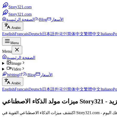
Story321.com
Story321.com
الأسعار
Blog
الصفحة الرئيسية
Arabic
English
Français
Deutsch
日本語
한국인
简体中文
繁體中文
Italiano
Po
Menu
Menu
الصفحة الرئيسية
Image
Video
الأسعار
Blog
Writing
Arabic
English
Français
Deutsch
日本語
한국인
简体中文
繁體中文
Italiano
Po
مزيد