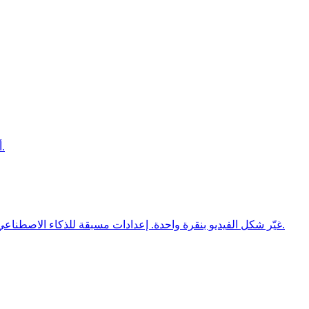
أضف مؤثرات الفيديو عبر الإنترنت في دقائق باستخدام الذكاء الاصطناعي. مجاني وسريع وبجودة احترافية على أي جهاز—بدون منحنى التعلم.
غيّر شكل الفيديو بنقرة واحدة. إعدادات مسبقة للذكاء الاصطناعي، وعناصر تحكم دقيقة، وصادرات بدقة 1080 بكسل—حافظ على الصوت الأصلي، وبدّل الأنماط، وحافظ على علامتك التجارية عبر كل منصة.