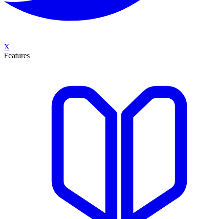
X
Features