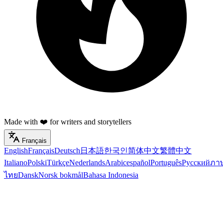
Made with ❤️ for writers and storytellers
Français
English
Français
Deutsch
日本語
한국인
简体中文
繁體中文
Italiano
Polski
Türkçe
Nederlands
Arabic
español
Português
Русский
ภา
ไทย
Dansk
Norsk bokmål
Bahasa Indonesia