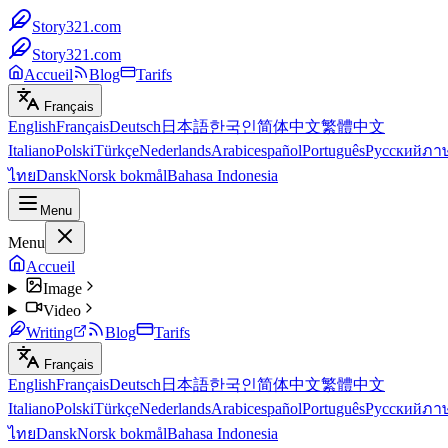
Story321.com
Story321.com
Accueil
Blog
Tarifs
Français
English
Français
Deutsch
日本語
한국인
简体中文
繁體中文
Italiano
Polski
Türkçe
Nederlands
Arabic
español
Português
Русский
ภา
ไทย
Dansk
Norsk bokmål
Bahasa Indonesia
Menu
Menu
Accueil
Image
Video
Writing
Blog
Tarifs
Français
English
Français
Deutsch
日本語
한국인
简体中文
繁體中文
Italiano
Polski
Türkçe
Nederlands
Arabic
español
Português
Русский
ภา
ไทย
Dansk
Norsk bokmål
Bahasa Indonesia