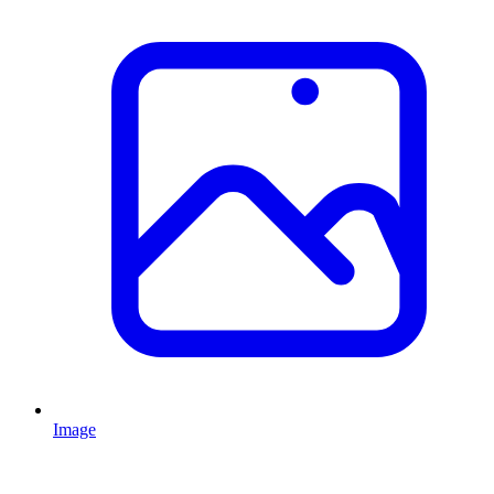
Image