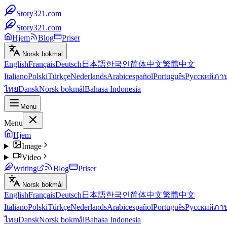
Story321.com
Story321.com
Hjem
Blog
Priser
Norsk bokmål
English
Français
Deutsch
日本語
한국인
简体中文
繁體中文
Italiano
Polski
Türkçe
Nederlands
Arabic
español
Português
Русский
ภา
ไทย
Dansk
Norsk bokmål
Bahasa Indonesia
Menu
Menu
Hjem
Image
Video
Writing
Blog
Priser
Norsk bokmål
English
Français
Deutsch
日本語
한국인
简体中文
繁體中文
Italiano
Polski
Türkçe
Nederlands
Arabic
español
Português
Русский
ภา
ไทย
Dansk
Norsk bokmål
Bahasa Indonesia