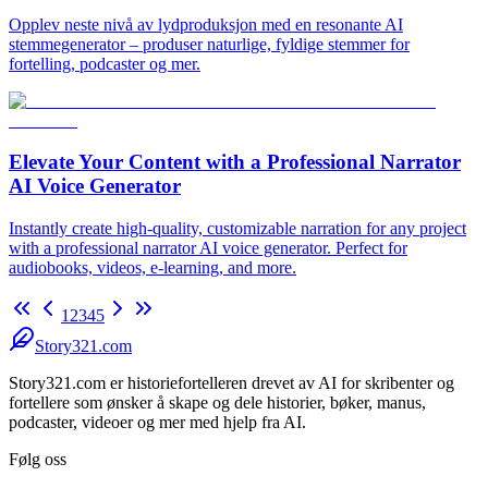
Opplev neste nivå av lydproduksjon med en resonante AI
stemmegenerator – produser naturlige, fyldige stemmer for
fortelling, podcaster og mer.
Elevate Your Content with a Professional Narrator
AI Voice Generator
Instantly create high-quality, customizable narration for any project
with a professional narrator AI voice generator. Perfect for
audiobooks, videos, e-learning, and more.
1
2
3
4
5
Story321.com
Story321.com er historiefortelleren drevet av AI for skribenter og
fortellere som ønsker å skape og dele historier, bøker, manus,
podcaster, videoer og mer med hjelp fra AI.
Følg oss