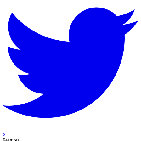
X
Features