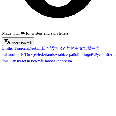
Made with ❤️ for writers and storytellers
Norsk bokmål
English
Français
Deutsch
日本語
한국인
简体中文
繁體中文
Italiano
Polski
Türkçe
Nederlands
Arabic
español
Português
Русский
ภา
ไทย
Dansk
Norsk bokmål
Bahasa Indonesia