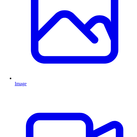
Image